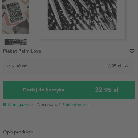
Item
1
Plakat Palm Love
favorite_border
of
4
21 x 30 cm
32,95 zł
32,95 zł
Dodaj do koszyka
W magazynie
- Dostawa w
3-7 dni robocze
Opis produktu