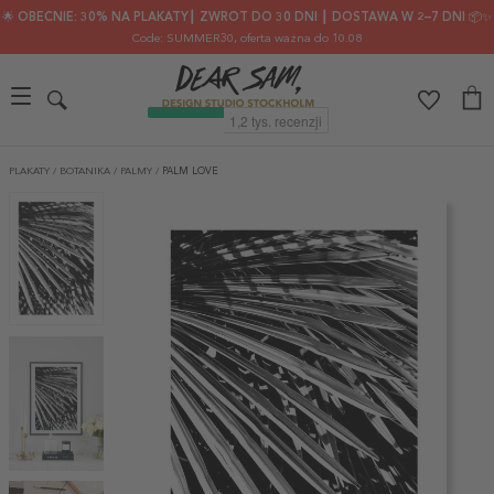
🌟 OBECNIE: 30% NA PLAKATY┃ ZWROT DO 30 DNI ┃ DOSTAWA W 2–7 DNI 📦✨
Code: SUMMER30
, oferta ważna do 10.08
PLAKATY
/
BOTANIKA
/
PALMY
/
PALM LOVE