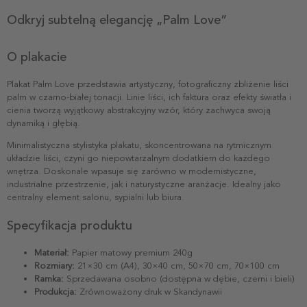
Odkryj subtelną elegancję „Palm Love”
O plakacie
Plakat Palm Love przedstawia artystyczny, fotograficzny zbliżenie liści
palm w czarno-białej tonacji. Linie liści, ich faktura oraz efekty światła i
cienia tworzą wyjątkowy abstrakcyjny wzór, który zachwyca swoją
dynamiką i głębią.
Minimalistyczna stylistyka plakatu, skoncentrowana na rytmicznym
układzie liści, czyni go niepowtarzalnym dodatkiem do każdego
wnętrza. Doskonale wpasuje się zarówno w modernistyczne,
industrialne przestrzenie, jak i naturystyczne aranżacje. Idealny jako
centralny element salonu, sypialni lub biura.
Specyfikacja produktu
Materiał:
Papier matowy premium 240g
Rozmiary:
21×30 cm (A4), 30×40 cm, 50×70 cm, 70×100 cm
Ramka:
Sprzedawana osobno (dostępna w dębie, czerni i bieli)
Produkcja:
Zrównoważony druk w Skandynawii