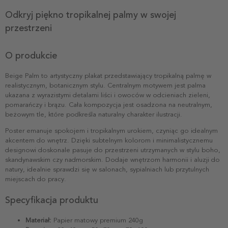
Odkryj piękno tropikalnej palmy w swojej
przestrzeni
O produkcie
Beige Palm to artystyczny plakat przedstawiający tropikalną palmę w
realistycznym, botanicznym stylu. Centralnym motywem jest palma
ukazana z wyrazistymi detalami liści i owoców w odcieniach zieleni,
pomarańczy i brązu. Cała kompozycja jest osadzona na neutralnym,
beżowym tle, które podkreśla naturalny charakter ilustracji.
Poster emanuje spokojem i tropikalnym urokiem, czyniąc go idealnym
akcentem do wnętrz. Dzięki subtelnym kolorom i minimalistycznemu
designowi doskonale pasuje do przestrzeni utrzymanych w stylu boho,
skandynawskim czy nadmorskim. Dodaje wnętrzom harmonii i aluzji do
natury, idealnie sprawdzi się w salonach, sypialniach lub przytulnych
miejscach do pracy.
Specyfikacja produktu
Materiał:
Papier matowy premium 240g