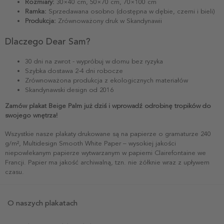
Rozmiary:
30×40 cm, 50×70 cm, 70×100 cm
Ramka:
Sprzedawana osobno (dostępna w dębie, czerni i bieli)
Produkcja:
Zrównoważony druk w Skandynawii
Dlaczego Dear Sam?
30 dni na zwrot - wypróbuj w domu bez ryzyka
Szybka dostawa 2-4 dni robocze
Zrównoważona produkcja z ekologicznych materiałów
Skandynawski design od 2016
Zamów plakat Beige Palm już dziś i wprowadź odrobinę tropików do
swojego wnętrza!
Wszystkie nasze plakaty drukowane są na papierze o gramaturze 240
g/m², Multidesign Smooth White Paper – wysokiej jakości
niepowlekanym papierze wytwarzanym w papierni Clairefontaine we
Francji. Papier ma jakość archiwalną, tzn. nie żółknie wraz z upływem
czasu.
O naszych plakatach