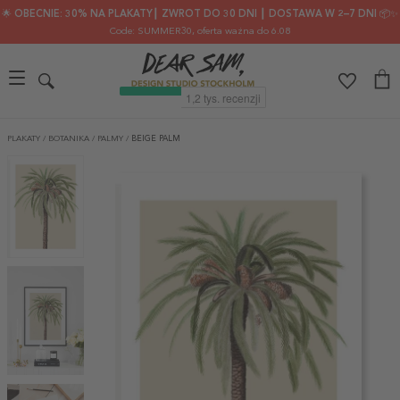
🌟 OBECNIE: 30% NA PLAKATY┃ ZWROT DO 30 DNI ┃ DOSTAWA W 2–7 DNI 📦✨
Code: SUMMER30
, oferta ważna do 6.08
PLAKATY
/
BOTANIKA
/
PALMY
/
BEIGE PALM