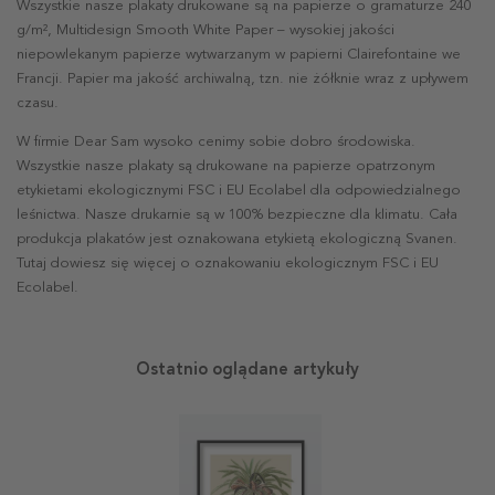
Wszystkie nasze plakaty drukowane są na papierze o gramaturze 240
g/m², Multidesign Smooth White Paper – wysokiej jakości
niepowlekanym papierze wytwarzanym w papierni Clairefontaine we
Francji. Papier ma jakość archiwalną, tzn. nie żółknie wraz z upływem
czasu.
W firmie Dear Sam wysoko cenimy sobie dobro środowiska.
Wszystkie nasze plakaty są drukowane na papierze opatrzonym
etykietami ekologicznymi FSC i EU Ecolabel dla odpowiedzialnego
leśnictwa. Nasze drukarnie są w 100% bezpieczne dla klimatu. Cała
produkcja plakatów jest oznakowana etykietą ekologiczną Svanen.
Tutaj dowiesz się więcej o oznakowaniu ekologicznym FSC i EU
Ecolabel.
Ostatnio oglądane artykuły