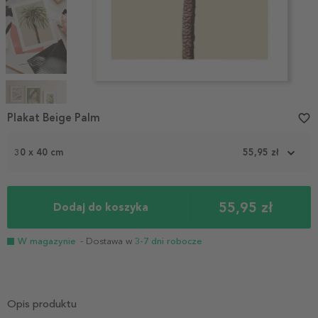
Item
1
Plakat Beige Palm
favorite_border
of
4
30 x 40 cm
55,95 zł
55,95 zł
Dodaj do koszyka
W magazynie
- Dostawa w
3-7 dni robocze
Opis produktu