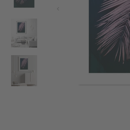
Item
1
of
5