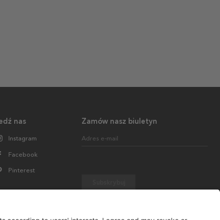
edź nas
Zamów nasz biuletyn
Instagram
Adres e-mail
Facebook
Pinterest
Subskrybuj