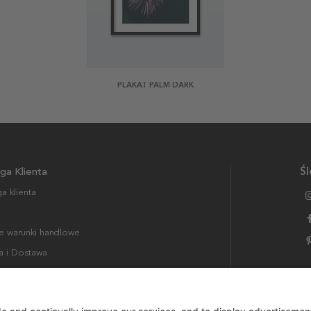
PLAKAT PALM DARK
ga Klienta
Śl
a klienta
 warunki handlowe
a i Dostawa