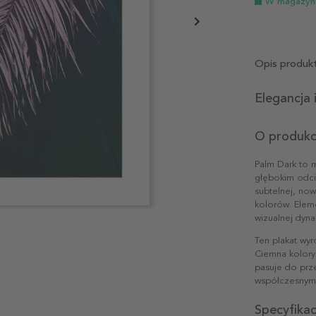
W magazyn
Opis produk
Elegancja 
O produkc
Palm Dark to m
głębokim odci
subtelnej, now
kolorów. Elem
wizualnej dyna
Ten plakat wy
Ciemna kolory
pasuje do prze
współczesnym
Specyfika