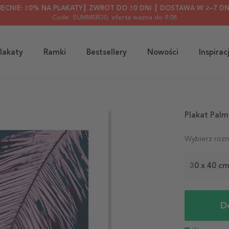
BECNIE: 30% NA PLAKATY┃ ZWROT DO 30 DNI ┃ DOSTAWA W 2–7 DN
Code: SUMMER30
, oferta ważna do 9.08
lakaty
Ramki
Bestsellery
Nowości
Inspirac
Plakat Palm
Wybierz rozm
30 x 40 c
D