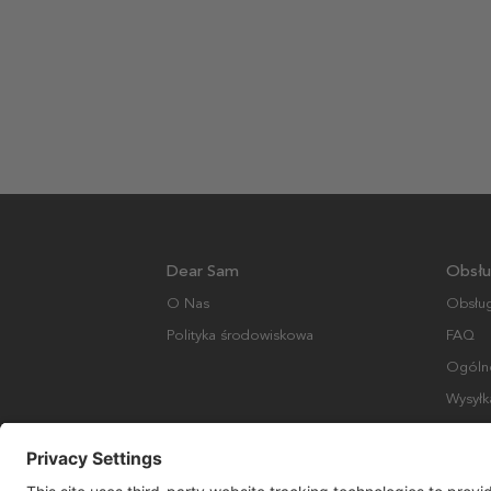
Dear Sam
Obsłu
O Nas
Obsług
Polityka środowiskowa
FAQ
Ogólne
Wysyłk