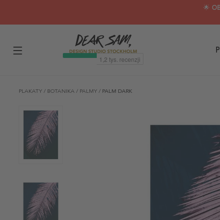
🌟 O
P
PLAKATY
/
BOTANIKA
/
PALMY
/
PALM DARK