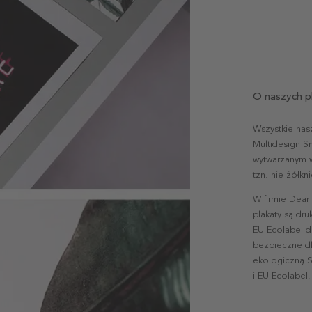
O naszych p
Wszystkie nas
Multidesign S
wytwarzanym w 
tzn. nie żółk
W firmie Dear
plakaty są dr
EU Ecolabel d
bezpieczne dl
ekologiczną S
i EU Ecolabel.