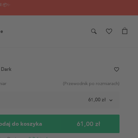
I 📦✨
je
 Dark
favorite_border
iar
(Przewodnik po rozmiarach)
m
61,00 zł
61,00 zł
odaj do koszyka