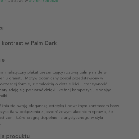
ie
- Dostawa w
3-7 dni robocze
tu
i kontrast w Palm Dark
ie
inimalistyczny plakat prezentujący różową palmę na tle w
eniu granatu. Motyw botaniczny został przedstawiony w
oczesnej formie, z dbałością o detale liści i intensywność
enty zdają się poruszać dzięki ukośnej kompozycji, dodając
miki.
różnia się swoją elegancką estetyką i odważnym kontrastem barw.
styka tła w połączeniu z jasnoróżowym akcentem sprawia, że
strzeni, które pragną dopełnienia artystycznego w stylu
.
cja produktu