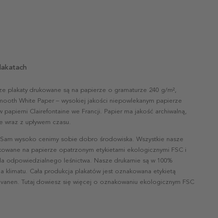
lakatach
ze plakaty drukowane są na papierze o gramaturze 240 g/m²,
mooth White Paper – wysokiej jakości niepowlekanym papierze
papierni Clairefontaine we Francji. Papier ma jakość archiwalną,
nie wraz z upływem czasu.
 Sam wysoko cenimy sobie dobro środowiska. Wszystkie nasze
ukowane na papierze opatrzonym etykietami ekologicznymi FSC i
la odpowiedzialnego leśnictwa. Nasze drukarnie są w 100%
a klimatu. Cała produkcja plakatów jest oznakowana etykietą
vanen. Tutaj dowiesz się więcej o oznakowaniu ekologicznym FSC