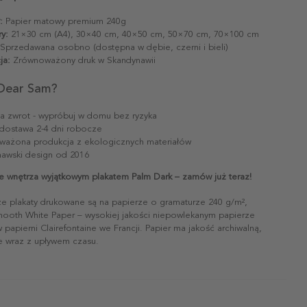
:
Papier matowy premium 240g
y:
21×30 cm (A4), 30×40 cm, 40×50 cm, 50×70 cm, 70×100 cm
Sprzedawana osobno (dostępna w dębie, czerni i bieli)
ja:
Zrównoważony druk w Skandynawii
Dear Sam?
na zwrot - wypróbuj w domu bez ryzyka
dostawa 2-4 dni robocze
ażona produkcja z ekologicznych materiałów
awski design od 2016
e wnętrza wyjątkowym plakatem Palm Dark – zamów już teraz!
ze plakaty drukowane są na papierze o gramaturze 240 g/m²,
mooth White Paper – wysokiej jakości niepowlekanym papierze
papierni Clairefontaine we Francji. Papier ma jakość archiwalną,
ie wraz z upływem czasu.