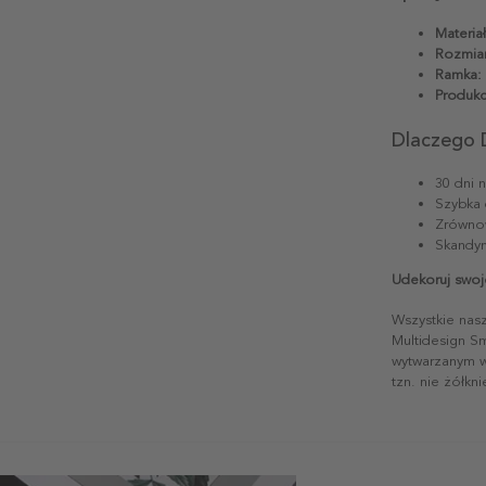
Materiał
Rozmiar
Ramka:
Produkc
Dlaczego 
30 dni 
Szybka 
Zrównow
Skandyn
Udekoruj swoj
Wszystkie nas
Multidesign S
wytwarzanym w 
tzn. nie żółkn