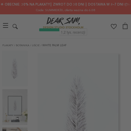
🌟 OBECNIE: 30% NA PLAKATY┃ ZWROT DO 30 DNI ┃ DOSTAWA W 2–7 DNI 📦✨
Code: SUMMER30
, oferta ważna do 6.08
PLAKATY
/
BOTANIKA
/
LIŚCIE
/
WHITE PALM LEAF