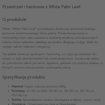
Przestrzeń i harmonia z White Palm Leaf
O produkcie
Plakat "White Palm Leaf" przedstawia detaliczny wizerunek białego,
pionowo zorientowanego liścia palmy. Prosta kompozycja w
minimalistycznym stylu uwydatnia delikatną strukturę pióropuszowych
listków, które subtelnie układają się wzdłuż długiego łodygi. Białe tło
nadaje całości lekkości i elegancji.
Ten plakat emanuje spokojem i harmonią, co czyni go idealnym do
wnętrz w stylu skandynawskim lub minimalistycznym. Doskonały wybór
do przestrzeni takich jak salon, sypialnia, gabinet czy miejsca relaksu, w
których ceniona jest prostota i umiłowanie natury.
Specyfikacja produktu
Materiał:
Papier matowy premium 240g
Rozmiary:
21×30 cm (A4), 30×40 cm, 40×50 cm, 50×70 cm,
70×100 cm
Ramka:
Sprzedawana osobno (dostępna w dębie, czerni i bieli)
Produkcja:
Zrównoważony druk w Skandynawii