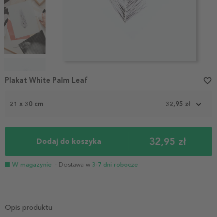
Item
1
Plakat White Palm Leaf
favorite_border
of
4
21 x 30 cm
32,95 zł
32,95 zł
Dodaj do koszyka
W magazynie
- Dostawa w
3-7 dni robocze
Opis produktu