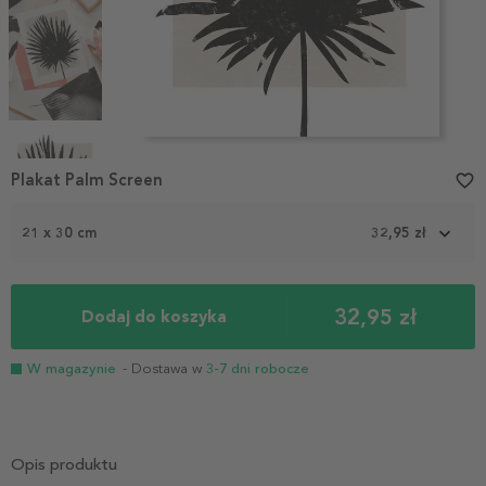
Item
1
Plakat Palm Screen
favorite_border
of
4
21 x 30 cm
32,95 zł
32,95 zł
Dodaj do koszyka
W magazynie
- Dostawa w
3-7 dni robocze
Opis produktu