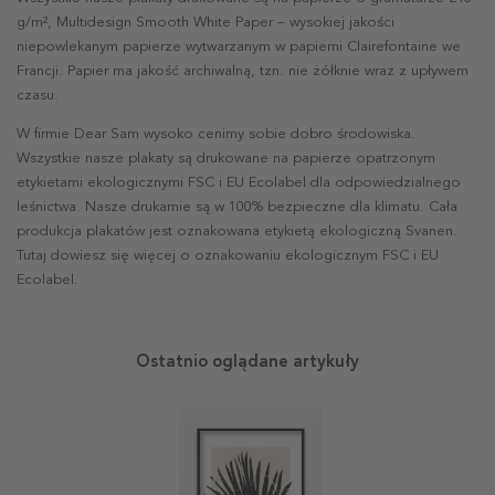
g/m², Multidesign Smooth White Paper – wysokiej jakości
niepowlekanym papierze wytwarzanym w papierni Clairefontaine we
Francji. Papier ma jakość archiwalną, tzn. nie żółknie wraz z upływem
czasu.
W firmie Dear Sam wysoko cenimy sobie dobro środowiska.
Wszystkie nasze plakaty są drukowane na papierze opatrzonym
etykietami ekologicznymi FSC i EU Ecolabel dla odpowiedzialnego
leśnictwa. Nasze drukarnie są w 100% bezpieczne dla klimatu. Cała
produkcja plakatów jest oznakowana etykietą ekologiczną Svanen.
Tutaj dowiesz się więcej o oznakowaniu ekologicznym FSC i EU
Ecolabel.
Ostatnio oglądane artykuły