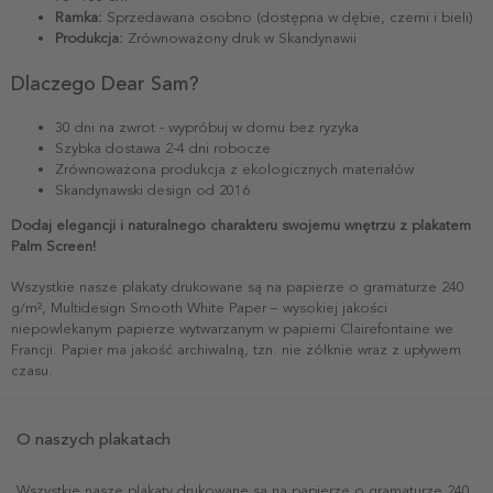
Ramka:
Sprzedawana osobno (dostępna w dębie, czerni i bieli)
Produkcja:
Zrównoważony druk w Skandynawii
Dlaczego Dear Sam?
30 dni na zwrot - wypróbuj w domu bez ryzyka
Szybka dostawa 2-4 dni robocze
Zrównoważona produkcja z ekologicznych materiałów
Skandynawski design od 2016
Dodaj elegancji i naturalnego charakteru swojemu wnętrzu z plakatem
Palm Screen!
Wszystkie nasze plakaty drukowane są na papierze o gramaturze 240
g/m², Multidesign Smooth White Paper – wysokiej jakości
niepowlekanym papierze wytwarzanym w papierni Clairefontaine we
Francji. Papier ma jakość archiwalną, tzn. nie żółknie wraz z upływem
czasu.
O naszych plakatach
Wszystkie nasze plakaty drukowane są na papierze o gramaturze 240