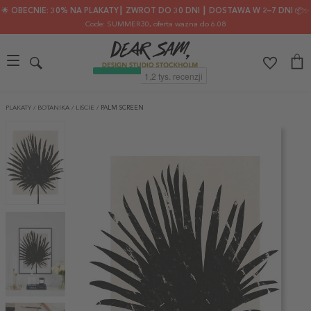
🌟 OBECNIE: 30% NA PLAKATY┃ ZWROT DO 30 DNI ┃ DOSTAWA W 2–7 DNI 📦✨
Code: SUMMER30
, oferta ważna do 6.08
PLAKATY
/
BOTANIKA
/
LIŚCIE
/
PALM SCREEN