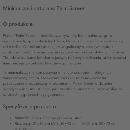
Minimalizm i natura w Palm Screen
O produkcie
Plakat "Palm Screen" przedstawia sylwetkę liścia palmowego o
wydłużonych, spiczastych frędzlach, które promieniście rozkładają się
od środka. Całość utrzymana jest w graficznym, czarnym stylu, z
subtelnymi teksturami nadającymi projektowi lekko rustykalny charakter.
Tło zdobi delikatny kwadrat w jasnym beżowym odcieniu, który stanowi
harmonizujący kontrast dla czarnego motywu.
Ta minimalistyczna kompozycja emanuje spokojem i elegancją
zainspirowaną naturą. Doskonale wpisuje się w nowoczesne
przestrzenie z botanicznymi akcentami. Plakat świetnie dopełni
skandynawskie, industrialne, jak i tropikalne aranżacje, szczególnie w
salonach, sypialniach czy gabinetach.
Specyfikacja produktu
Materiał:
Papier matowy premium 240g
Rozmiary:
21×30 cm (A4), 30×40 cm, 40×50 cm, 50×70 cm,
70×100 cm