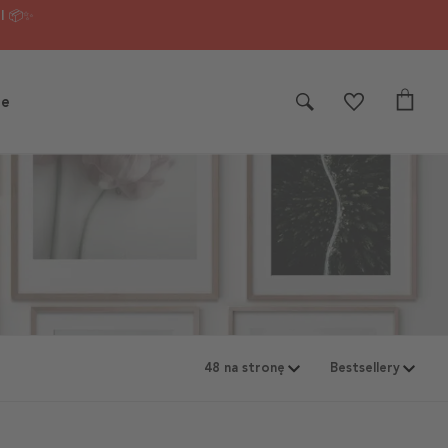
I 📦✨
je