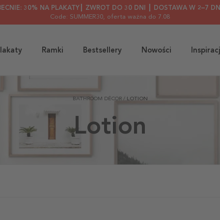
BECNIE: 30% NA PLAKATY┃ ZWROT DO 30 DNI ┃ DOSTAWA W 2–7 DN
Code: SUMMER30
, oferta ważna do 7.08
lakaty
Ramki
Bestsellery
Nowości
Inspirac
BATHROOM DÉCOR
/
LOTION
Lotion