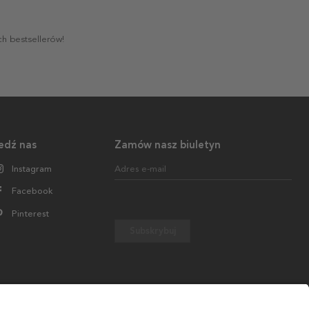
ch bestsellerów!
edź nas
Zamów nasz biuletyn
Instagram
Adres e-mail
Facebook
Pinterest
Subskrybuj