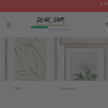
🌟 O
P
Filtry
0 elementy