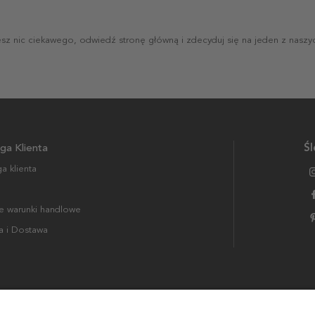
jesz nic ciekawego, odwiedź stronę główną i zdecyduj się na jeden z naszy
ga Klienta
Śl
a klienta
 warunki handlowe
a i Dostawa