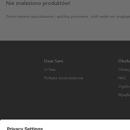
Nie znaleziono produktów!
Zmień kryteria wyszukiwania i spróbuj ponownie. Jeśli nadal nie znajdu
Dear Sam
Obsłu
O Nas
Obsług
Polityka środowiskowa
FAQ
Ogólne
Wysyłk