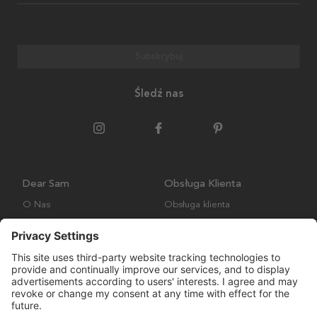
Subskrybuj
Śledź nas
Dear Sam
Obsługa Klienta
O Nas
Obsługa klienta
Polityka środowiskowa
FAQ
Ogólne warunki handlowe
Wysyłka i Dostawa