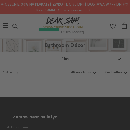
🌟 OBECNIE: 30% NA PLAKATY┃ ZWROT DO 30 DNI ┃ DOSTAWA W 2–7 DNI 📦✨
Code: SUMMER30
, oferta ważna do 8.08
Bathroom Décor
Filtry
0 elementy
Zamów nasz biuletyn
Adres e-mail