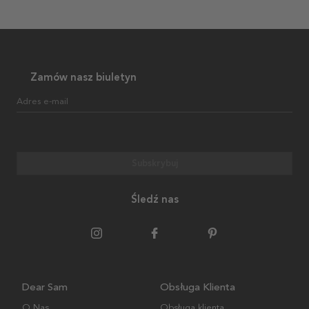
Zamów nasz biuletyn
Adres e-mail
Subskrybuj
Śledź nas
Dear Sam
Obsługa Klienta
O Nas
Obsługa klienta