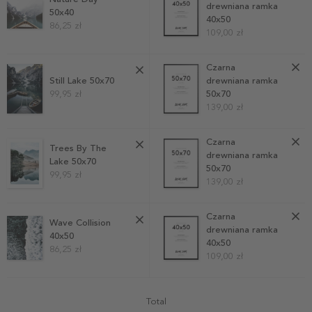
drewniana ramka
50x40
40x50
86,25 zł
109,00 zł
Czarna
Still Lake 50x70
drewniana ramka
99,95 zł
50x70
139,00 zł
Czarna
Trees By The
drewniana ramka
Lake 50x70
50x70
99,95 zł
139,00 zł
Czarna
Wave Collision
drewniana ramka
40x50
40x50
86,25 zł
109,00 zł
Total