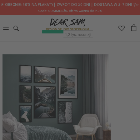
🌟 OBECNIE: 30% NA PLAKATY┃ ZWROT DO 30 DNI ┃ DOSTAWA W 2–7 DNI 📦✨
Code: SUMMER30
, oferta ważna do 9.08