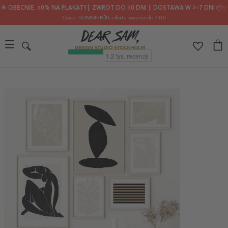
🌟 OBECNIE: 30% NA PLAKATY┃ ZWROT DO 30 DNI ┃ DOSTAWA W 2–7 DNI 📦✨
Code: SUMMER30
, oferta ważna do 7.08