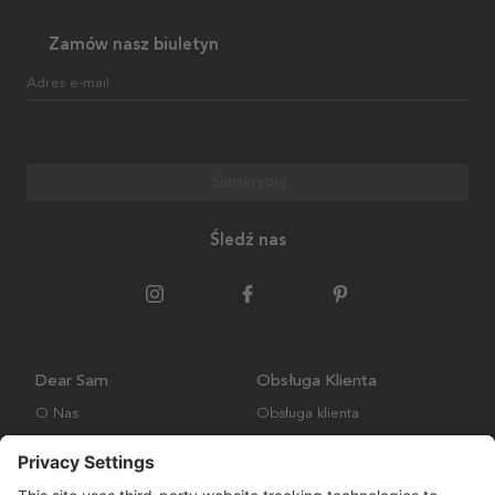
Zamów nasz biuletyn
Adres e-mail
Subskrybuj
Śledź nas
Dear Sam
Obsługa Klienta
O Nas
Obsługa klienta
Polityka środowiskowa
FAQ
Ogólne warunki handlowe