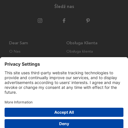
Śledź nas
Dear Sam
Obsługa Klienta
O Nas
Obsługa klienta
Polityka środowiskowa
FAQ
Ogólne warunki handlowe
Wysyłka i Dostawa
Copyright © Many Brands AB 2023. Wszelkie prawa zastrzeżone.