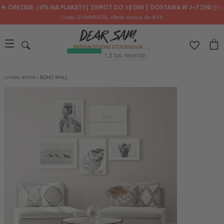
🌟 OBECNIE: 30% NA PLAKATY┃ ZWROT DO 30 DNI ┃ DOSTAWA W 2–7 DNI 📦✨
Code: SUMMER30
, oferta ważna do 8.08
LIVING ROOM
/
BOHO WALL