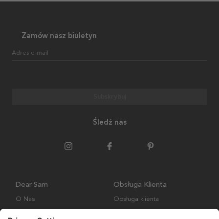
Zamów nasz biuletyn
Adres e-mail
Subskrybuj
Śledź nas
Dear Sam
Obsługa Klienta
O Nas
Obsługa klienta
Polityka środowiskowa
FAQ