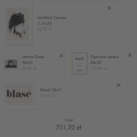
Untitled Canvas
2 21x30
32,95 zł
James Dean
Dębowa ramka
70x50
50x70
99,95 zł
139,00 zł
Blasé 30x21
32,95 zł
Total
731,70 zł