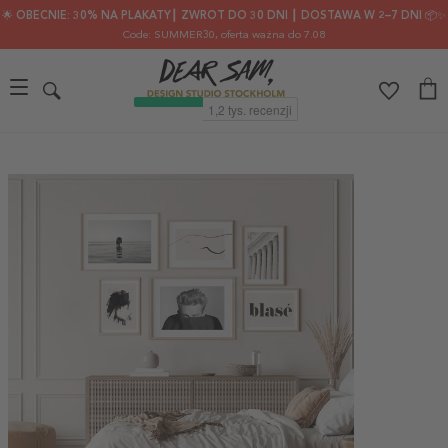
🌟 OBECNIE: 30% NA PLAKATY┃ ZWROT DO 30 DNI ┃ DOSTAWA W 2–7 DNI 📦✨
Code: SUMMER30
, oferta ważna do 7.08