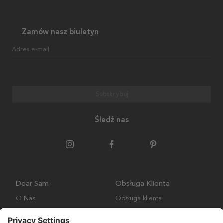
Zamów nasz biuletyn
Adres e-mail
Subskrybuj
Śledź nas
Dear Sam
Obsługa Klienta
O Nas
Obsługa klienta
Polityka środowiskowa
FAQ