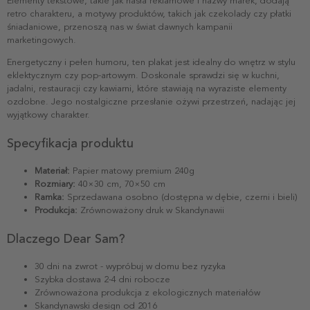
Elementy tekstowe, takie jak hasła reklamowe i nazwy marek, dodają
retro charakteru, a motywy produktów, takich jak czekolady czy płatki
śniadaniowe, przenoszą nas w świat dawnych kampanii
marketingowych.
Energetyczny i pełen humoru, ten plakat jest idealny do wnętrz w stylu
eklektycznym czy pop-artowym. Doskonale sprawdzi się w kuchni,
jadalni, restauracji czy kawiarni, które stawiają na wyraziste elementy
ozdobne. Jego nostalgiczne przesłanie ożywi przestrzeń, nadając jej
wyjątkowy charakter.
Specyfikacja produktu
Materiał:
Papier matowy premium 240g
Rozmiary:
40×30 cm, 70×50 cm
Ramka:
Sprzedawana osobno (dostępna w dębie, czerni i bieli)
Produkcja:
Zrównoważony druk w Skandynawii
Dlaczego Dear Sam?
30 dni na zwrot - wypróbuj w domu bez ryzyka
Szybka dostawa 2-4 dni robocze
Zrównoważona produkcja z ekologicznych materiałów
Skandynawski design od 2016