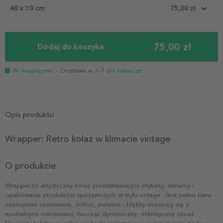
2
40 x 30 cm
75,00 zł
75,00 zł
Dodaj do koszyka
W magazynie
- Dostawa w
3-7 dni robocze
Opis produktu
Wrapper: Retro kolaż w klimacie vintage
O produkcie
Wrapper to artystyczny kolaż przedstawiający etykiety, reklamy i
opakowania produktów spożywczych w stylu vintage. Jest pełen barw –
intensywne czerwienie, żółcie, zielenie i błękity mieszają się z
neutralnymi odcieniami, tworząc dynamiczny, eklektyczny obraz.