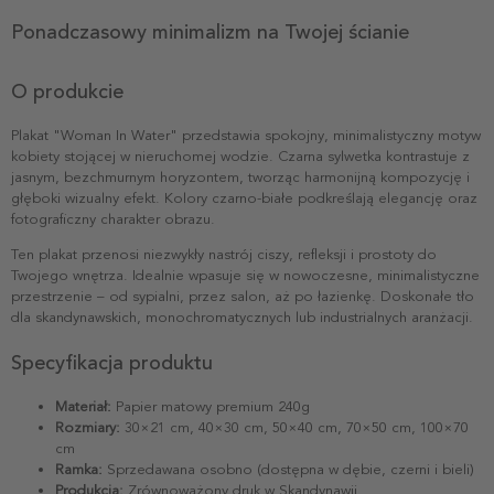
Ponadczasowy minimalizm na Twojej ścianie
O produkcie
Plakat "Woman In Water" przedstawia spokojny, minimalistyczny motyw
kobiety stojącej w nieruchomej wodzie. Czarna sylwetka kontrastuje z
jasnym, bezchmurnym horyzontem, tworząc harmonijną kompozycję i
głęboki wizualny efekt. Kolory czarno-białe podkreślają elegancję oraz
fotograficzny charakter obrazu.
Ten plakat przenosi niezwykły nastrój ciszy, refleksji i prostoty do
Twojego wnętrza. Idealnie wpasuje się w nowoczesne, minimalistyczne
przestrzenie – od sypialni, przez salon, aż po łazienkę. Doskonałe tło
dla skandynawskich, monochromatycznych lub industrialnych aranżacji.
Specyfikacja produktu
Materiał:
Papier matowy premium 240g
Rozmiary:
30×21 cm, 40×30 cm, 50×40 cm, 70×50 cm, 100×70
cm
Ramka:
Sprzedawana osobno (dostępna w dębie, czerni i bieli)
Produkcja:
Zrównoważony druk w Skandynawii