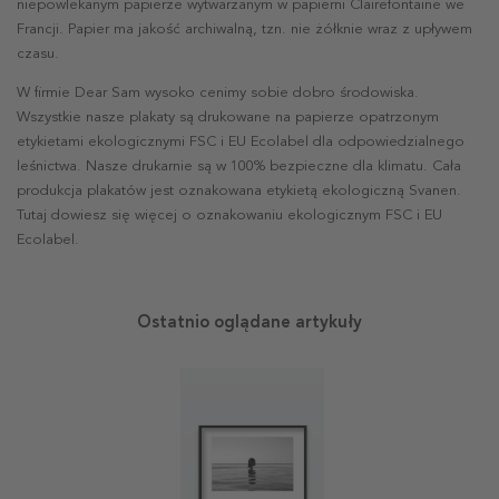
niepowlekanym papierze wytwarzanym w papierni Clairefontaine we
Francji. Papier ma jakość archiwalną, tzn. nie żółknie wraz z upływem
czasu.
W firmie Dear Sam wysoko cenimy sobie dobro środowiska.
Wszystkie nasze plakaty są drukowane na papierze opatrzonym
etykietami ekologicznymi FSC i EU Ecolabel dla odpowiedzialnego
leśnictwa. Nasze drukarnie są w 100% bezpieczne dla klimatu. Cała
produkcja plakatów jest oznakowana etykietą ekologiczną Svanen.
Tutaj dowiesz się więcej o oznakowaniu ekologicznym FSC i EU
Ecolabel.
Ostatnio oglądane artykuły