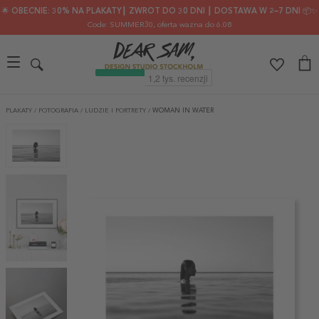
🌟 OBECNIE: 30% NA PLAKATY┃ ZWROT DO 30 DNI ┃ DOSTAWA W 2–7 DNI 📦✨
Code: SUMMER30
, oferta ważna do 6.08
PLAKATY
/
FOTOGRAFIA
/
LUDZIE I PORTRETY
/
WOMAN IN WATER