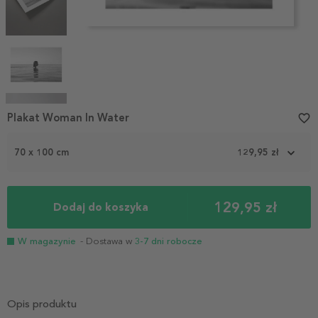
Item
Plakat Woman In Water
favorite_border
1
of
70 x 100 cm
129,95 zł
6
129,95 zł
Dodaj do koszyka
W magazynie
- Dostawa w
3-7 dni robocze
Opis produktu