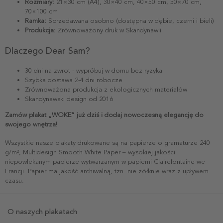
Rozmiary:
21×30 cm (A4), 30×40 cm, 40×50 cm, 50×70 cm,
70×100 cm
Ramka:
Sprzedawana osobno (dostępna w dębie, czerni i bieli)
Produkcja:
Zrównoważony druk w Skandynawii
Dlaczego Dear Sam?
30 dni na zwrot - wypróbuj w domu bez ryzyka
Szybka dostawa 2-4 dni robocze
Zrównoważona produkcja z ekologicznych materiałów
Skandynawski design od 2016
Zamów plakat „WOKE” już dziś i dodaj nowoczesną elegancję do
swojego wnętrza!
Wszystkie nasze plakaty drukowane są na papierze o gramaturze 240
g/m², Multidesign Smooth White Paper – wysokiej jakości
niepowlekanym papierze wytwarzanym w papierni Clairefontaine we
Francji. Papier ma jakość archiwalną, tzn. nie żółknie wraz z upływem
czasu.
O naszych plakatach