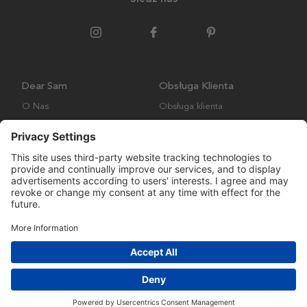
Dear Sam
Obsługa Klienta
O Nas
Obsługa klienta
Polityka środowiskowa
FAQ
Ogólne warunki handlowe
Wysyłka i Dostawa
Copyright © Many Brands AB 2023. Wszelkie prawa zastrzeżone.