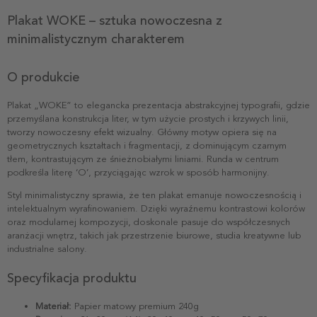
Plakat WOKE – sztuka nowoczesna z
minimalistycznym charakterem
O produkcie
Plakat „WOKE” to elegancka prezentacja abstrakcyjnej typografii, gdzie
przemyślana konstrukcja liter, w tym użycie prostych i krzywych linii,
tworzy nowoczesny efekt wizualny. Główny motyw opiera się na
geometrycznych kształtach i fragmentacji, z dominującym czarnym
tłem, kontrastującym ze śnieżnobiałymi liniami. Runda w centrum
podkreśla literę ‘O’, przyciągając wzrok w sposób harmonijny.
Styl minimalistyczny sprawia, że ten plakat emanuje nowoczesnością i
intelektualnym wyrafinowaniem. Dzięki wyraźnemu kontrastowi kolorów
oraz modularnej kompozycji, doskonale pasuje do współczesnych
aranżacji wnętrz, takich jak przestrzenie biurowe, studia kreatywne lub
industrialne salony.
Specyfikacja produktu
Materiał:
Papier matowy premium 240g