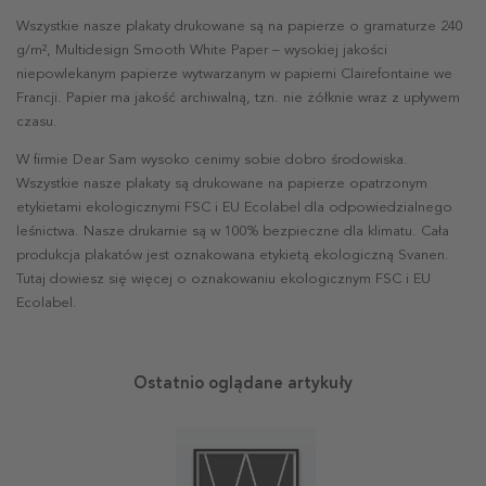
Wszystkie nasze plakaty drukowane są na papierze o gramaturze 240
g/m², Multidesign Smooth White Paper – wysokiej jakości
niepowlekanym papierze wytwarzanym w papierni Clairefontaine we
Francji. Papier ma jakość archiwalną, tzn. nie żółknie wraz z upływem
czasu.
W firmie Dear Sam wysoko cenimy sobie dobro środowiska.
Wszystkie nasze plakaty są drukowane na papierze opatrzonym
etykietami ekologicznymi FSC i EU Ecolabel dla odpowiedzialnego
leśnictwa. Nasze drukarnie są w 100% bezpieczne dla klimatu. Cała
produkcja plakatów jest oznakowana etykietą ekologiczną Svanen.
Tutaj dowiesz się więcej o oznakowaniu ekologicznym FSC i EU
Ecolabel.
Ostatnio oglądane artykuły