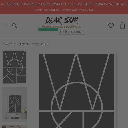
🌟 OBECNIE: 30% NA PLAKATY┃ ZWROT DO 30 DNI ┃ DOSTAWA W 2–7 DNI 📦✨
Code: SUMMER30
, oferta ważna do 7.08
PLAKATY
/
INTRESSEN
/
CITAT
/
WOKE