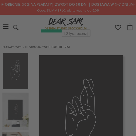
🌟 OBECNIE: 30% NA PLAKATY┃ ZWROT DO 30 DNI ┃ DOSTAWA W 2–7 DNI 📦✨
Code: SUMMER30
, oferta ważna do 8.08
PLAKATY
/
STYL
/
ILUSTRACJA
/
WISH FOR THE BEST