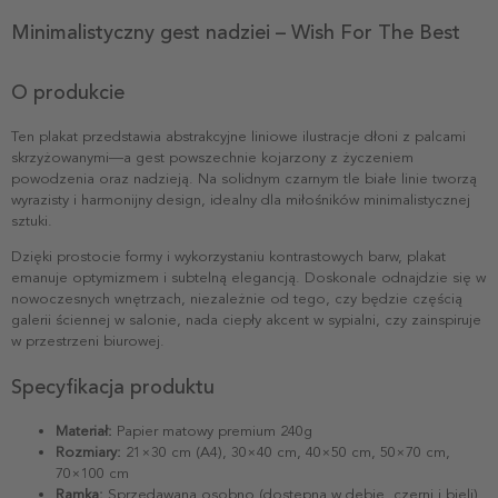
Minimalistyczny gest nadziei – Wish For The Best
O produkcie
Ten plakat przedstawia abstrakcyjne liniowe ilustracje dłoni z palcami
skrzyżowanymi—a gest powszechnie kojarzony z życzeniem
powodzenia oraz nadzieją. Na solidnym czarnym tle białe linie tworzą
wyrazisty i harmonijny design, idealny dla miłośników minimalistycznej
sztuki.
Dzięki prostocie formy i wykorzystaniu kontrastowych barw, plakat
emanuje optymizmem i subtelną elegancją. Doskonale odnajdzie się w
nowoczesnych wnętrzach, niezależnie od tego, czy będzie częścią
galerii ściennej w salonie, nada ciepły akcent w sypialni, czy zainspiruje
w przestrzeni biurowej.
Specyfikacja produktu
Materiał:
Papier matowy premium 240g
Rozmiary:
21×30 cm (A4), 30×40 cm, 40×50 cm, 50×70 cm,
70×100 cm
Ramka:
Sprzedawana osobno (dostępna w dębie, czerni i bieli)