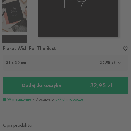
Item
1
Plakat Wish For The Best
favorite_border
of
4
21 x 30 cm
32,95 zł
32,95 zł
Dodaj do koszyka
W magazynie
- Dostawa w
3-7 dni robocze
Opis produktu