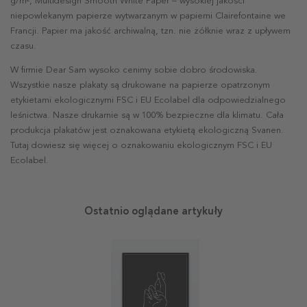
g/m², Multidesign Smooth White Paper – wysokiej jakości
niepowlekanym papierze wytwarzanym w papierni Clairefontaine we
Francji. Papier ma jakość archiwalną, tzn. nie żółknie wraz z upływem
czasu.
W firmie Dear Sam wysoko cenimy sobie dobro środowiska.
Wszystkie nasze plakaty są drukowane na papierze opatrzonym
etykietami ekologicznymi FSC i EU Ecolabel dla odpowiedzialnego
leśnictwa. Nasze drukarnie są w 100% bezpieczne dla klimatu. Cała
produkcja plakatów jest oznakowana etykietą ekologiczną Svanen.
Tutaj dowiesz się więcej o oznakowaniu ekologicznym FSC i EU
Ecolabel.
Ostatnio oglądane artykuły