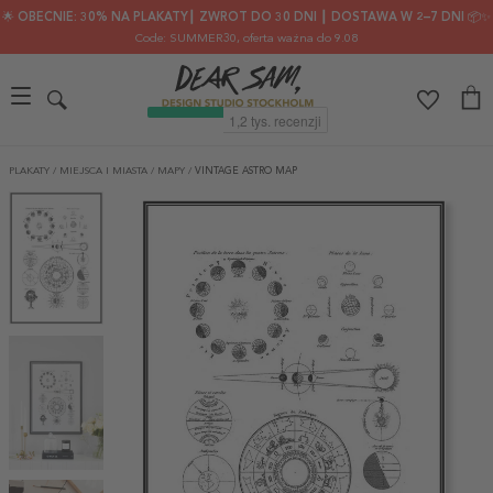
🌟 OBECNIE: 30% NA PLAKATY┃ ZWROT DO 30 DNI ┃ DOSTAWA W 2–7 DNI 📦✨
Code: SUMMER30
, oferta ważna do 9.08
PLAKATY
/
MIEJSCA I MIASTA
/
MAPY
/
VINTAGE ASTRO MAP