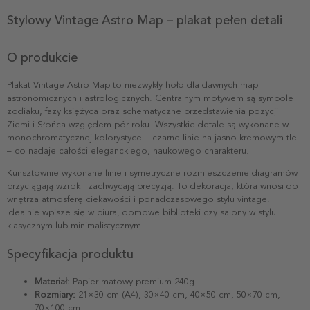
Stylowy Vintage Astro Map – plakat pełen detali
O produkcie
Plakat Vintage Astro Map to niezwykły hołd dla dawnych map
astronomicznych i astrologicznych. Centralnym motywem są symbole
zodiaku, fazy księżyca oraz schematyczne przedstawienia pozycji
Ziemi i Słońca względem pór roku. Wszystkie detale są wykonane w
monochromatycznej kolorystyce – czarne linie na jasno-kremowym tle
– co nadaje całości eleganckiego, naukowego charakteru.
Kunsztownie wykonane linie i symetryczne rozmieszczenie diagramów
przyciągają wzrok i zachwycają precyzją. To dekoracja, która wnosi do
wnętrza atmosferę ciekawości i ponadczasowego stylu vintage.
Idealnie wpisze się w biura, domowe biblioteki czy salony w stylu
klasycznym lub minimalistycznym.
Specyfikacja produktu
Materiał:
Papier matowy premium 240g
Rozmiary:
21×30 cm (A4), 30×40 cm, 40×50 cm, 50×70 cm,
70×100 cm