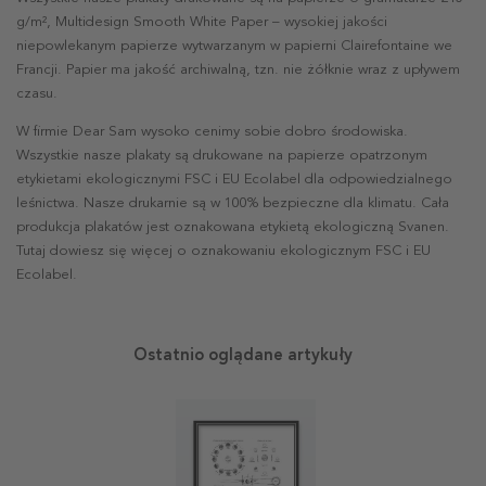
g/m², Multidesign Smooth White Paper – wysokiej jakości
niepowlekanym papierze wytwarzanym w papierni Clairefontaine we
Francji. Papier ma jakość archiwalną, tzn. nie żółknie wraz z upływem
czasu.
W firmie Dear Sam wysoko cenimy sobie dobro środowiska.
Wszystkie nasze plakaty są drukowane na papierze opatrzonym
etykietami ekologicznymi FSC i EU Ecolabel dla odpowiedzialnego
leśnictwa. Nasze drukarnie są w 100% bezpieczne dla klimatu. Cała
produkcja plakatów jest oznakowana etykietą ekologiczną Svanen.
Tutaj dowiesz się więcej o oznakowaniu ekologicznym FSC i EU
Ecolabel.
Ostatnio oglądane artykuły