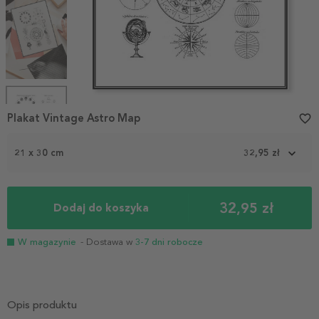
Item
1
Plakat Vintage Astro Map
favorite_border
of
4
21 x 30 cm
32,95 zł
32,95 zł
Dodaj do koszyka
W magazynie
- Dostawa w
3-7 dni robocze
Opis produktu