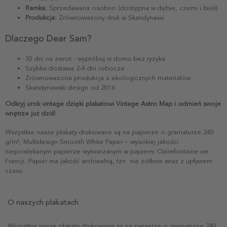
Ramka:
Sprzedawana osobno (dostępna w dębie, czerni i bieli)
Produkcja:
Zrównoważony druk w Skandynawii
Dlaczego Dear Sam?
30 dni na zwrot - wypróbuj w domu bez ryzyka
Szybka dostawa 2-4 dni robocze
Zrównoważona produkcja z ekologicznych materiałów
Skandynawski design od 2016
Odkryj urok vintage dzięki plakatowi Vintage Astro Map i odmień swoje
wnętrze już dziś!
Wszystkie nasze plakaty drukowane są na papierze o gramaturze 240
g/m², Multidesign Smooth White Paper – wysokiej jakości
niepowlekanym papierze wytwarzanym w papierni Clairefontaine we
Francji. Papier ma jakość archiwalną, tzn. nie żółknie wraz z upływem
czasu.
O naszych plakatach
Wszystkie nasze plakaty drukowane są na papierze o gramaturze 240