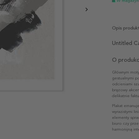
W magazyn
Opis produk
Untitled C
O produkc
Głównym motyw
gestualnymi p
odcieniami sza
brązowy akcent
delikatnie fak
Plakat emanuje
wyrazistymi li
elementy spraw
biuro czy prze
harmonijną int