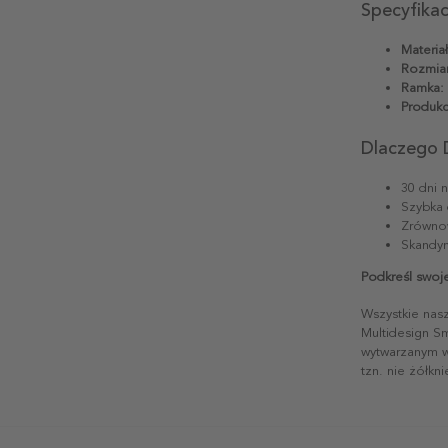
Specyfika
Materiał
Rozmiar
Ramka:
Produkc
Dlaczego 
30 dni 
Szybka 
Zrównow
Skandyn
Podkreśl swoj
Wszystkie nas
Multidesign S
wytwarzanym w 
tzn. nie żółkn