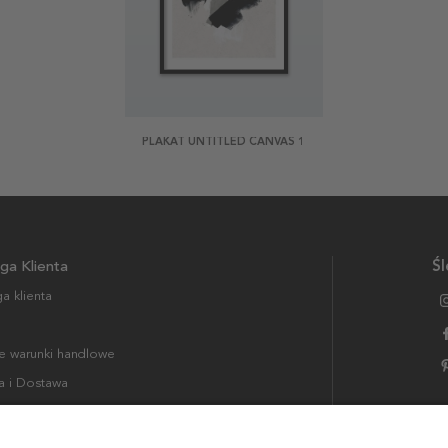
PLAKAT UNTITLED CANVAS 1
ga Klienta
Śl
a klienta
 warunki handlowe
a i Dostawa