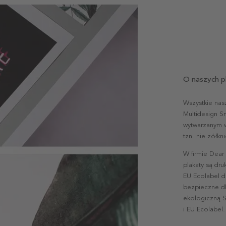
O naszych p
Wszystkie nas
Multidesign S
wytwarzanym w 
tzn. nie żółk
W firmie Dear
plakaty są dr
EU Ecolabel d
bezpieczne dl
ekologiczną S
i EU Ecolabel.