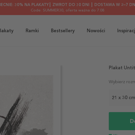
BECNIE: 30% NA PLAKATY┃ ZWROT DO 30 DNI ┃ DOSTAWA W 2–7 DN
Code: SUMMER30
, oferta ważna do 7.08
lakaty
Ramki
Bestsellery
Nowości
Inspirac
Plakat Unti
Wybierz rozm
21 x 30 c
D