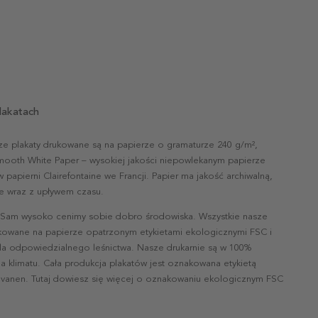
lakatach
ze plakaty drukowane są na papierze o gramaturze 240 g/m²,
mooth White Paper – wysokiej jakości niepowlekanym papierze
papierni Clairefontaine we Francji. Papier ma jakość archiwalną,
nie wraz z upływem czasu.
 Sam wysoko cenimy sobie dobro środowiska. Wszystkie nasze
ukowane na papierze opatrzonym etykietami ekologicznymi FSC i
la odpowiedzialnego leśnictwa. Nasze drukarnie są w 100%
a klimatu. Cała produkcja plakatów jest oznakowana etykietą
vanen. Tutaj dowiesz się więcej o oznakowaniu ekologicznym FSC