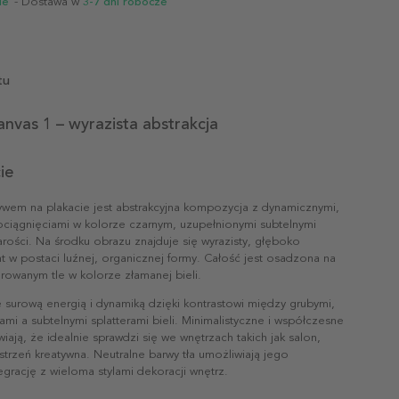
ie
- Dostawa w
3-7 dni robocze
tu
anvas 1 – wyrazista abstrakcja
ie
em na plakacie jest abstrakcyjna kompozycja z dynamicznymi,
ociągnięciami w kolorze czarnym, uzupełnionymi subtelnymi
rości. Na środku obrazu znajduje się wyrazisty, głęboko
 w postaci luźnej, organicznej formy. Całość jest osadzona na
turowanym tle w kolorze złamanej bieli.
 surową energią i dynamiką dzięki kontrastowi między grubymi,
niami a subtelnymi splatterami bieli. Minimalistyczne i współczesne
iają, że idealnie sprawdzi się we wnętrzach takich jak salon,
strzeń kreatywna. Neutralne barwy tła umożliwiają jego
egrację z wieloma stylami dekoracji wnętrz.