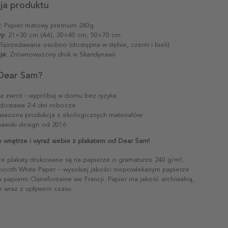
cja produktu
:
Papier matowy premium 240g
y:
21×30 cm (A4), 30×40 cm, 50×70 cm
Sprzedawana osobno (dostępna w dębie, czerni i bieli)
ja:
Zrównoważony druk w Skandynawii
Dear Sam?
na zwrot - wypróbuj w domu bez ryzyka
dostawa 2-4 dni robocze
ażona produkcja z ekologicznych materiałów
awski design od 2016
e wnętrze i wyraź siebie z plakatem od Dear Sam!
ze plakaty drukowane są na papierze o gramaturze 240 g/m²,
mooth White Paper – wysokiej jakości niepowlekanym papierze
papierni Clairefontaine we Francji. Papier ma jakość archiwalną,
ie wraz z upływem czasu.