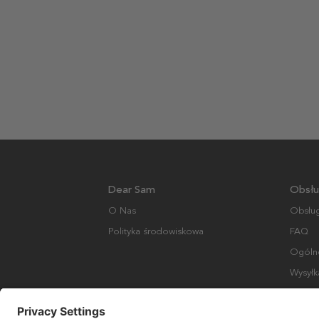
Dear Sam
Obsłu
O Nas
Obsług
Polityka środowiskowa
FAQ
Ogólne
Wysyłk