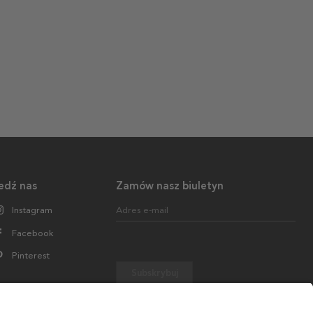
edź nas
Zamów nasz biuletyn
Instagram
Adres e-mail
Facebook
Pinterest
Subskrybuj