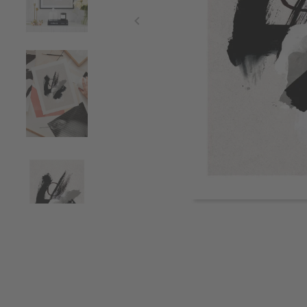
Item
1
of
4