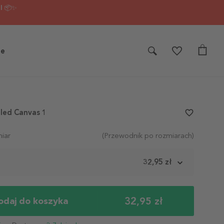
I 📦✨
je
tled Canvas 1
favorite_border
iar
(Przewodnik po rozmiarach)
m
32,95 zł
32,95 zł
odaj do koszyka