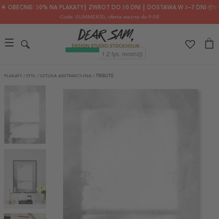
🌟 OBECNIE: 30% NA PLAKATY┃ ZWROT DO 30 DNI ┃ DOSTAWA W 2–7 DNI 📦✨
Code: SUMMER30
, oferta ważna do 9.08
PLAKATY
/
STYL
/
SZTUKA ABSTRAKCYJNA
/
TRIBUTE