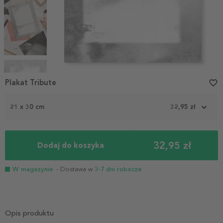
Item
1
Plakat Tribute
favorite_border
of
4
21 x 30 cm
32,95 zł
32,95 zł
Dodaj do koszyka
W magazynie
- Dostawa w
3-7 dni robocze
Opis produktu