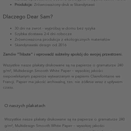
Produkcja:
Zrównoważony druk w Skandynawii
Dlaczego Dear Sam?
30 dni na zwrot - wypróbuj w domu bez ryzyka
Szybka dostawa 2-4 dni robocze
Zrównoważona produkcja z ekologicznych materiałów
Skandynawski design od 2016
Zamów "Tribute" i wprowadź subtelny spokój do swojej przestrzeni.
Wszystkie nasze plakaty drukowane są na papierze o gramaturze 240
g/m², Multidesign Smooth White Paper – wysokiej jakości
niepowlekanym papierze wytwarzanym w papierni Clairefontaine we
Francji. Papier ma jakość archiwalną, tzn. nie żółknie wraz z upływem
czasu.
O naszych plakatach
Wszystkie nasze plakaty drukowane są na papierze o gramaturze 240
g/m², Multidesign Smooth White Paper – wysokiej jakości