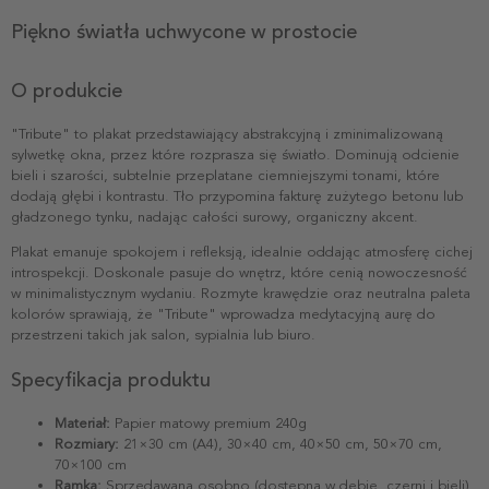
Piękno światła uchwycone w prostocie
O produkcie
"Tribute" to plakat przedstawiający abstrakcyjną i zminimalizowaną
sylwetkę okna, przez które rozprasza się światło. Dominują odcienie
bieli i szarości, subtelnie przeplatane ciemniejszymi tonami, które
dodają głębi i kontrastu. Tło przypomina fakturę zużytego betonu lub
gładzonego tynku, nadając całości surowy, organiczny akcent.
Plakat emanuje spokojem i refleksją, idealnie oddając atmosferę cichej
introspekcji. Doskonale pasuje do wnętrz, które cenią nowoczesność
w minimalistycznym wydaniu. Rozmyte krawędzie oraz neutralna paleta
kolorów sprawiają, że "Tribute" wprowadza medytacyjną aurę do
przestrzeni takich jak salon, sypialnia lub biuro.
Specyfikacja produktu
Materiał:
Papier matowy premium 240g
Rozmiary:
21×30 cm (A4), 30×40 cm, 40×50 cm, 50×70 cm,
70×100 cm
Ramka:
Sprzedawana osobno (dostępna w dębie, czerni i bieli)