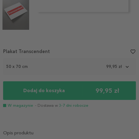
Item
Plakat Transcendent
favorite_border
1
of
50 x 70 cm
99,95 zł
3
99,95 zł
Dodaj do koszyka
W magazynie
- Dostawa w
3-7 dni robocze
Opis produktu