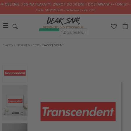
🌟 OBECNIE: 30% NA PLAKATY┃ ZWROT DO 30 DNI ┃ DOSTAWA W 2–7 DNI 📦✨
Code: SUMMER30
, oferta ważna do 9.08
PLAKATY
/
INTRESSEN
/
CITAT
/
TRANSCENDENT