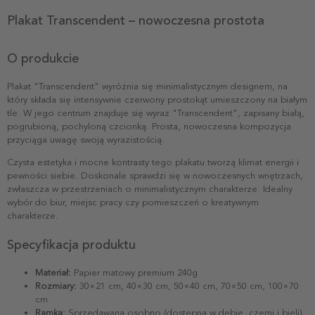
Plakat Transcendent – nowoczesna prostota
O produkcie
Plakat "Transcendent" wyróżnia się minimalistycznym designem, na
który składa się intensywnie czerwony prostokąt umieszczony na białym
tle. W jego centrum znajduje się wyraz "Transcendent", zapisany białą,
pogrubioną, pochyloną czcionką. Prosta, nowoczesna kompozycja
przyciąga uwagę swoją wyrazistością.
Czysta estetyka i mocne kontrasty tego plakatu tworzą klimat energii i
pewności siebie. Doskonale sprawdzi się w nowoczesnych wnętrzach,
zwłaszcza w przestrzeniach o minimalistycznym charakterze. Idealny
wybór do biur, miejsc pracy czy pomieszczeń o kreatywnym
charakterze.
Specyfikacja produktu
Materiał:
Papier matowy premium 240g
Rozmiary:
30×21 cm, 40×30 cm, 50×40 cm, 70×50 cm, 100×70
cm
Ramka:
Sprzedawana osobno (dostępna w dębie, czerni i bieli)