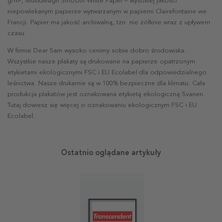
g/m², Multidesign Smooth White Paper – wysokiej jakości
niepowlekanym papierze wytwarzanym w papierni Clairefontaine we
Francji. Papier ma jakość archiwalną, tzn. nie żółknie wraz z upływem
czasu.
W firmie Dear Sam wysoko cenimy sobie dobro środowiska.
Wszystkie nasze plakaty są drukowane na papierze opatrzonym
etykietami ekologicznymi FSC i EU Ecolabel dla odpowiedzialnego
leśnictwa. Nasze drukarnie są w 100% bezpieczne dla klimatu. Cała
produkcja plakatów jest oznakowana etykietą ekologiczną Svanen.
Tutaj dowiesz się więcej o oznakowaniu ekologicznym FSC i EU
Ecolabel.
Ostatnio oglądane artykuły