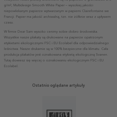
g/m², Multidesign Smooth White Paper – wysokiej jakości
niepowlekanym papierze wytwarzanym w papierni Clairefontaine we
Francji. Papier ma jakość archiwalną, tzn. nie żółknie wraz z upływem
czasu.
W firmie Dear Sam wysoko cenimy sobie dobro środowiska.
Wszystkie nasze plakaty są drukowane na papierze opatrzonym
etykietami ekologicznymi FSC i EU Ecolabel dla odpowiedzialnego
leśnictwa. Nasze drukarnie są w 100% bezpieczne dla klimatu. Cała
produkcja plakatów jest oznakowana etykietą ekologiczną Svanen.
Tutaj dowiesz się więcej o oznakowaniu ekologicznym FSC i EU
Ecolabel.
Ostatnio oglądane artykuły