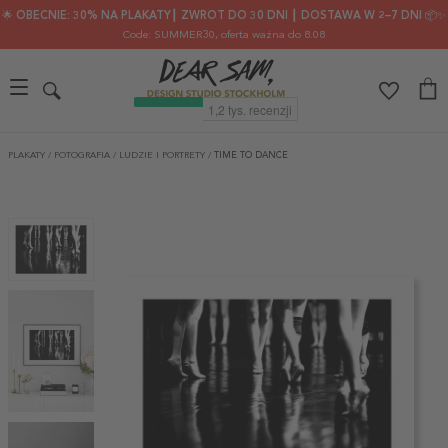
🌟 OBECNIE: 30% NA PLAKATY┃ ZWROT DO 30 DNI ┃ DOSTAWA W 2–7 DNI 📦✨
Code: SUMMER30
, oferta ważna do 8.08
PLAKATY
/
FOTOGRAFIA
/
LUDZIE I PORTRETY
/
TIME TO DANCE