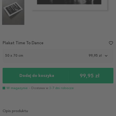
Item
Plakat Time To Dance
favorite_border
1
of
50 x 70 cm
99,95 zł
3
99,95 zł
Dodaj do koszyka
W magazynie
- Dostawa w
3-7 dni robocze
Opis produktu