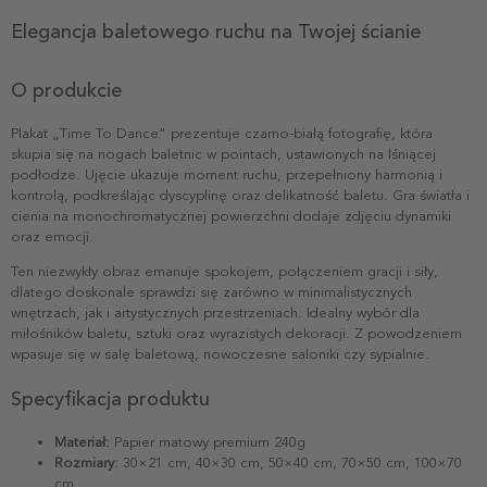
Elegancja baletowego ruchu na Twojej ścianie
O produkcie
Plakat „Time To Dance” prezentuje czarno-białą fotografię, która
skupia się na nogach baletnic w pointach, ustawionych na lśniącej
podłodze. Ujęcie ukazuje moment ruchu, przepełniony harmonią i
kontrolą, podkreślając dyscyplinę oraz delikatność baletu. Gra światła i
cienia na monochromatycznej powierzchni dodaje zdjęciu dynamiki
oraz emocji.
Ten niezwykły obraz emanuje spokojem, połączeniem gracji i siły,
dlatego doskonale sprawdzi się zarówno w minimalistycznych
wnętrzach, jak i artystycznych przestrzeniach. Idealny wybór dla
miłośników baletu, sztuki oraz wyrazistych dekoracji. Z powodzeniem
wpasuje się w salę baletową, nowoczesne saloniki czy sypialnie.
Specyfikacja produktu
Materiał:
Papier matowy premium 240g
Rozmiary:
30×21 cm, 40×30 cm, 50×40 cm, 70×50 cm, 100×70
cm