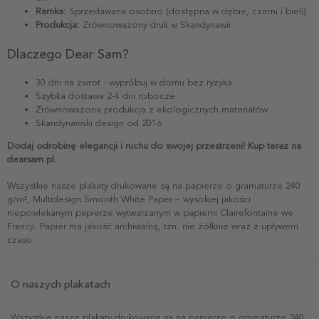
Ramka:
Sprzedawana osobno (dostępna w dębie, czerni i bieli)
Produkcja:
Zrównoważony druk w Skandynawii
Dlaczego Dear Sam?
30 dni na zwrot - wypróbuj w domu bez ryzyka
Szybka dostawa 2-4 dni robocze
Zrównoważona produkcja z ekologicznych materiałów
Skandynawski design od 2016
Dodaj odrobinę elegancji i ruchu do swojej przestrzeni! Kup teraz na
dearsam.pl.
Wszystkie nasze plakaty drukowane są na papierze o gramaturze 240
g/m², Multidesign Smooth White Paper – wysokiej jakości
niepowlekanym papierze wytwarzanym w papierni Clairefontaine we
Francji. Papier ma jakość archiwalną, tzn. nie żółknie wraz z upływem
czasu.
O naszych plakatach
Wszystkie nasze plakaty drukowane są na papierze o gramaturze 240