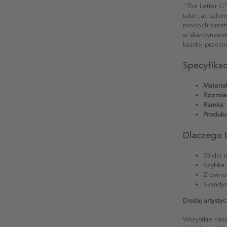
"The Letter G"
takie jak salo
monochromatyc
w skandynawski
każdej przestr
Specyfika
Materiał
Rozmiar
Ramka:
Produkc
Dlaczego 
30 dni 
Szybka 
Zrównow
Skandyn
Dodaj artystyc
Wszystkie nas