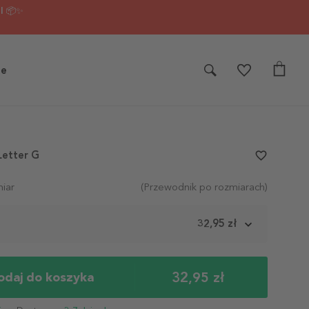
I 📦✨
je
Letter G
favorite_border
iar
(Przewodnik po rozmiarach)
m
32,95 zł
32,95 zł
odaj do koszyka