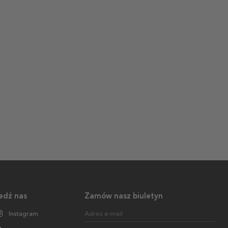
edź nas
Zamów nasz biuletyn
Instagram
Adres e-mail