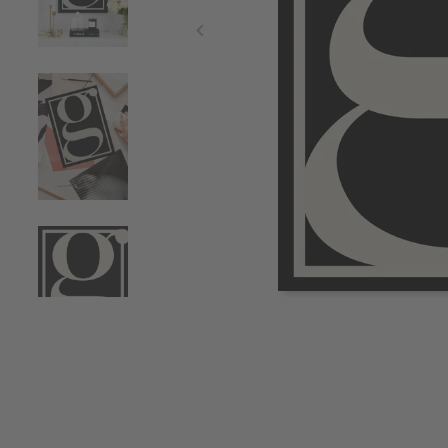
Item
1
of
4