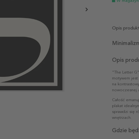
W magazyn
Opis produk
Minimalizm
Opis prod
"The Letter G"
motywem jest 
na kontrastow
nowoczesnej an
Całość emanuj
plakat idealn
sprawdzi się 
wnętrzach.
Gdzie będ