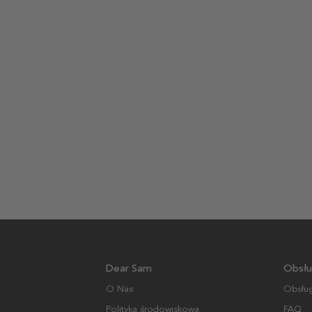
Dear Sam
Obsłu
O Nas
Obsług
Polityka środowiskowa
FAQ