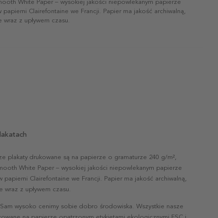
mooth White Paper – wysokiej jakości niepowlekanym papierze
papierni Clairefontaine we Francji. Papier ma jakość archiwalną,
ie wraz z upływem czasu.
lakatach
ze plakaty drukowane są na papierze o gramaturze 240 g/m²,
mooth White Paper – wysokiej jakości niepowlekanym papierze
papierni Clairefontaine we Francji. Papier ma jakość archiwalną,
nie wraz z upływem czasu.
 Sam wysoko cenimy sobie dobro środowiska. Wszystkie nasze
ukowane na papierze opatrzonym etykietami ekologicznymi FSC i