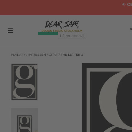
🌟 O
P
PLAKATY
/
INTRESSEN
/
CITAT
/
THE LETTER G