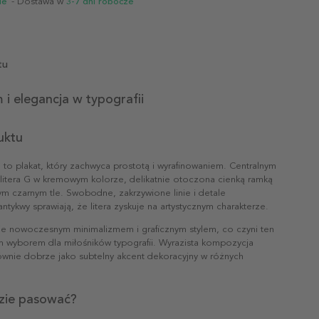
ie
- Dostawa w
3-7 dni robocze
tu
 i elegancja w typografii
uktu
 to plakat, który zachwyca prostotą i wyrafinowaniem. Centralnym
litera G w kremowym kolorze, delikatnie otoczona cienką ramką
ym czarnym tle. Swobodne, zakrzywione linie i detale
tykwy sprawiają, że litera zyskuje na artystycznym charakterze.
e nowoczesnym minimalizmem i graficznym stylem, co czyni ten
ym wyborem dla miłośników typografii. Wyrazista kompozycja
równie dobrze jako subtelny akcent dekoracyjny w różnych
zie pasować?