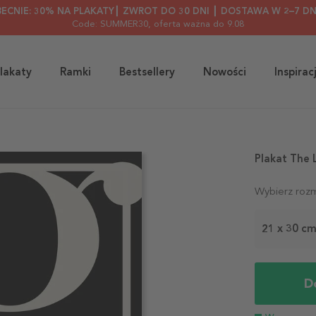
BECNIE: 30% NA PLAKATY┃ ZWROT DO 30 DNI ┃ DOSTAWA W 2–7 DN
Code: SUMMER30
, oferta ważna do 9.08
lakaty
Ramki
Bestsellery
Nowości
Inspirac
Plakat The 
Wybierz rozm
21 x 30 c
D