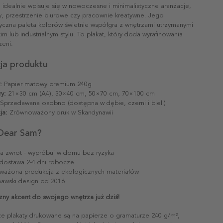
 idealnie wpisuje się w nowoczesne i minimalistyczne aranżacje,
ny, przestrzenie biurowe czy pracownie kreatywne. Jego
zna paleta kolorów świetnie współgra z wnętrzami utrzymanymi
m lub industrialnym stylu. To plakat, który doda wyrafinowania
zeni.
cja produktu
:
Papier matowy premium 240g
y:
21×30 cm (A4), 30×40 cm, 50×70 cm, 70×100 cm
Sprzedawana osobno (dostępna w dębie, czerni i bieli)
ja:
Zrównoważony druk w Skandynawii
Dear Sam?
na zwrot - wypróbuj w domu bez ryzyka
dostawa 2-4 dni robocze
ażona produkcja z ekologicznych materiałów
awski design od 2016
zny akcent do swojego wnętrza już dziś!
ze plakaty drukowane są na papierze o gramaturze 240 g/m²,