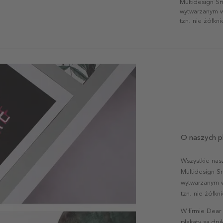
Multidesign S
wytwarzanym w 
tzn. nie żółkn
O naszych p
Wszystkie nas
Multidesign S
wytwarzanym w 
tzn. nie żółk
W firmie Dear
plakaty są dr