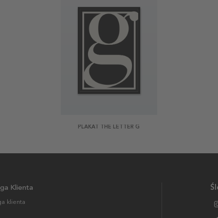
PLAKAT THE LETTER G
ga Klienta
Śl
a klienta