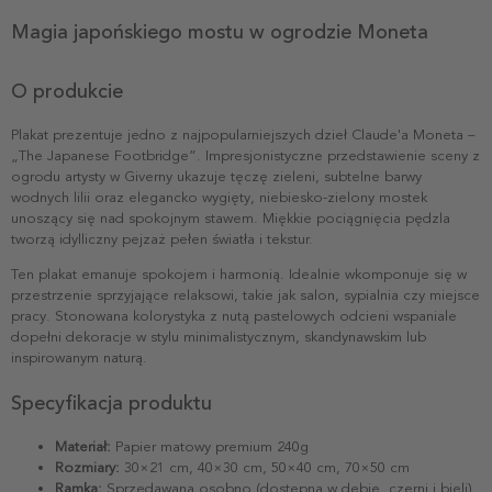
Magia japońskiego mostu w ogrodzie Moneta
O produkcie
Plakat prezentuje jedno z najpopularniejszych dzieł Claude'a Moneta –
„The Japanese Footbridge”. Impresjonistyczne przedstawienie sceny z
ogrodu artysty w Giverny ukazuje tęczę zieleni, subtelne barwy
wodnych lilii oraz elegancko wygięty, niebiesko-zielony mostek
unoszący się nad spokojnym stawem. Miękkie pociągnięcia pędzla
tworzą idylliczny pejzaż pełen światła i tekstur.
Ten plakat emanuje spokojem i harmonią. Idealnie wkomponuje się w
przestrzenie sprzyjające relaksowi, takie jak salon, sypialnia czy miejsce
pracy. Stonowana kolorystyka z nutą pastelowych odcieni wspaniale
dopełni dekoracje w stylu minimalistycznym, skandynawskim lub
inspirowanym naturą.
Specyfikacja produktu
Materiał:
Papier matowy premium 240g
Rozmiary:
30×21 cm, 40×30 cm, 50×40 cm, 70×50 cm
Ramka:
Sprzedawana osobno (dostępna w dębie, czerni i bieli)