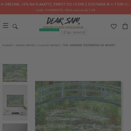
🌟 OBECNIE: 30% NA PLAKATY┃ ZWROT DO 30 DNI ┃ DOSTAWA W 2–7 DNI 📦✨
Code: SUMMER30
, oferta ważna do 7.08
PLAKATY
/
ZNANI ARTYŚCI
/
CLAUDE MONET
/
THE JAPANESE FOOTBRIDGE BY MONET