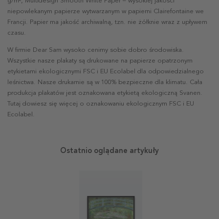
g/m², Multidesign Smooth White Paper – wysokiej jakości
niepowlekanym papierze wytwarzanym w papierni Clairefontaine we
Francji. Papier ma jakość archiwalną, tzn. nie żółknie wraz z upływem
czasu.
W firmie Dear Sam wysoko cenimy sobie dobro środowiska.
Wszystkie nasze plakaty są drukowane na papierze opatrzonym
etykietami ekologicznymi FSC i EU Ecolabel dla odpowiedzialnego
leśnictwa. Nasze drukarnie są w 100% bezpieczne dla klimatu. Cała
produkcja plakatów jest oznakowana etykietą ekologiczną Svanen.
Tutaj dowiesz się więcej o oznakowaniu ekologicznym FSC i EU
Ecolabel.
Ostatnio oglądane artykuły