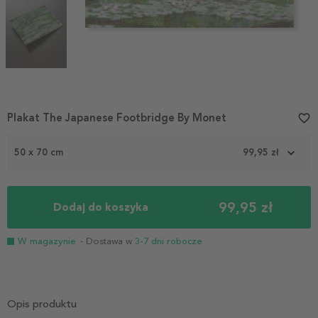
Item
Plakat The Japanese Footbridge By Monet
favorite_border
1
of
50 x 70 cm
99,95 zł
3
99,95 zł
Dodaj do koszyka
W magazynie
- Dostawa w
3-7 dni robocze
Opis produktu