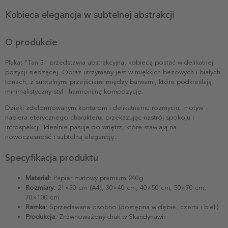
Kobieca elegancja w subtelnej abstrakcji
O produkcie
Plakat "Tan 3" przedstawia abstrakcyjną, kobiecą postać w delikatnej
pozycji siedzącej. Obraz utrzymany jest w miękkich beżowych i białych
tonach, z subtelnymi przejściami między barwami, które podkreślają
minimalistyczny styl i harmonijną kompozycję.
Dzięki zdeformowanym konturom i delikatnemu rozmyciu, motyw
nabiera eterycznego charakteru, przekazując nastrój spokoju i
introspekcji. Idealnie pasuje do wnętrz, które stawiają na
nowoczesność i subtelną elegancję.
Specyfikacja produktu
Materiał:
Papier matowy premium 240g
Rozmiary:
21×30 cm (A4), 30×40 cm, 40×50 cm, 50×70 cm,
70×100 cm
Ramka:
Sprzedawana osobno (dostępna w dębie, czerni i bieli)
Produkcja:
Zrównoważony druk w Skandynawii