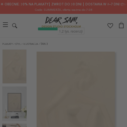
🌟 OBECNIE: 30% NA PLAKATY┃ ZWROT DO 30 DNI ┃ DOSTAWA W 2–7 DNI 📦✨
Code: SUMMER30
, oferta ważna do 7.08
PLAKATY
/
STYL
/
ILUSTRACJA
/
TAN 3