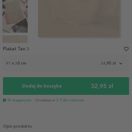
Item
1
Plakat Tan 3
favorite_border
of
4
21 x 30 cm
32,95 zł
32,95 zł
Dodaj do koszyka
W magazynie
- Dostawa w
3-7 dni robocze
Opis produktu