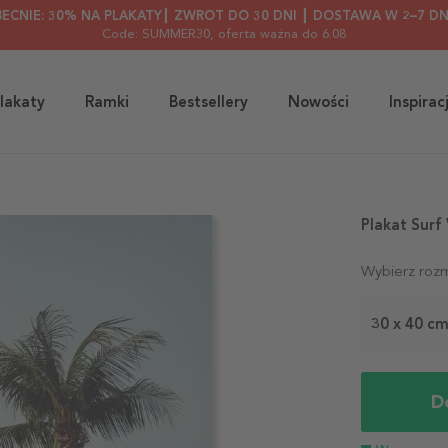
BECNIE: 30% NA PLAKATY┃ ZWROT DO 30 DNI ┃ DOSTAWA W 2–7 DN
Code: SUMMER30
, oferta ważna do 6.08
lakaty
Ramki
Bestsellery
Nowości
Inspirac
Plakat Surf
Wybierz rozm
30 x 40 c
D