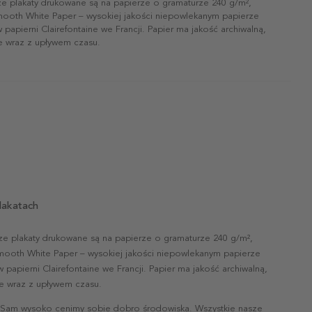
ze plakaty drukowane są na papierze o gramaturze 240 g/m²,
mooth White Paper – wysokiej jakości niepowlekanym papierze
papierni Clairefontaine we Francji. Papier ma jakość archiwalną,
ie wraz z upływem czasu.
lakatach
ze plakaty drukowane są na papierze o gramaturze 240 g/m²,
mooth White Paper – wysokiej jakości niepowlekanym papierze
papierni Clairefontaine we Francji. Papier ma jakość archiwalną,
nie wraz z upływem czasu.
 Sam wysoko cenimy sobie dobro środowiska. Wszystkie nasze