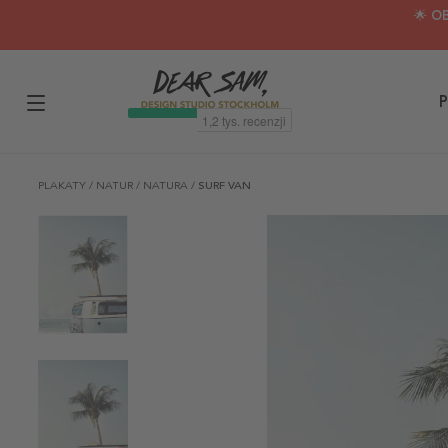
🌟 O
P
PLAKATY
/
NATUR
/
NATURA
/
SURF VAN