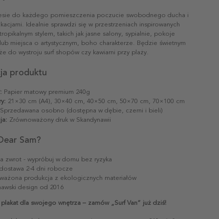
iesie do każdego pomieszczenia poczucie swobodnego ducha i
akacjami. Idealnie sprawdzi się w przestrzeniach inspirowanych
ropikalnym stylem, takich jak jasne salony, sypialnie, pokoje
ub miejsca o artystycznym, boho charakterze. Będzie świetnym
e do wystroju surf shopów czy kawiarni przy plaży.
cja produktu
:
Papier matowy premium 240g
y:
21×30 cm (A4), 30×40 cm, 40×50 cm, 50×70 cm, 70×100 cm
Sprzedawana osobno (dostępna w dębie, czerni i bieli)
ja:
Zrównoważony druk w Skandynawii
Dear Sam?
na zwrot - wypróbuj w domu bez ryzyka
dostawa 2-4 dni robocze
ażona produkcja z ekologicznych materiałów
awski design od 2016
 plakat dla swojego wnętrza – zamów „Surf Van” już dziś!