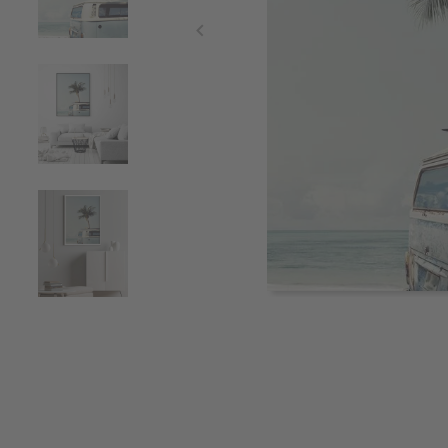
Item
1
of
6