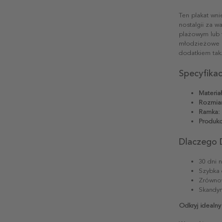
Ten plakat wn
nostalgii za w
plażowym lub t
młodzieżowe l
dodatkiem takż
Specyfika
Materiał
Rozmiar
Ramka:
Produkc
Dlaczego 
30 dni 
Szybka 
Zrównow
Skandyn
Odkryj idealny