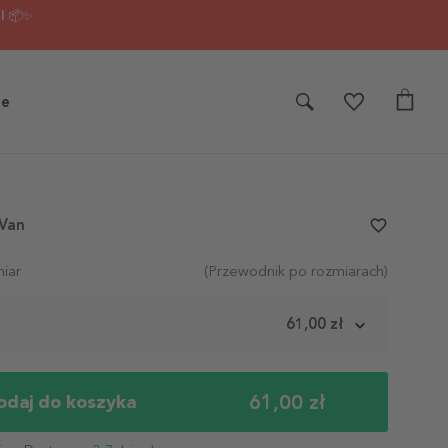
I 📦✨
je
 Van
favorite_border
iar
(Przewodnik po rozmiarach)
m
61,00 zł
61,00 zł
odaj do koszyka