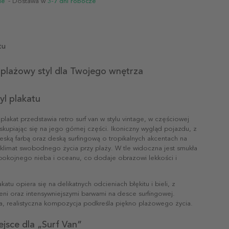
ie
- Dostawa w
3-7 dni robocze
tu
 plażowy styl dla Twojego wnętrza
yl plakatu
plakat przedstawia retro surf van w stylu vintage, w częściowej
skupiając się na jego górnej części. Ikoniczny wygląd pojazdu, z
ieską farbą oraz deską surfingową o tropikalnych akcentach na
 klimat swobodnego życia przy plaży. W tle widoczna jest smukła
spokojnego nieba i oceanu, co dodaje obrazowi lekkości i
katu opiera się na delikatnych odcieniach błękitu i bieli, z
eni oraz intensywniejszymi barwami na desce surfingowej.
na, realistyczna kompozycja podkreśla piękno plażowego życia.
ejsce dla „Surf Van”