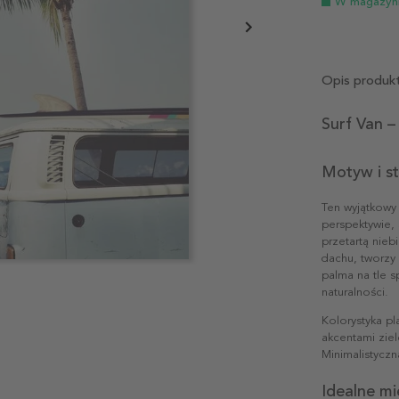
W magazyn
Opis produk
Surf Van –
Motyw i st
Ten wyjątkowy 
perspektywie, 
przetartą nieb
dachu, tworzy
palma na tle 
naturalności.
Kolorystyka pla
akcentami ziel
Minimalistycz
Idealne mi