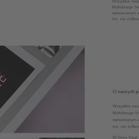
Wszystkie nas
Multidesign S
wytwarzanym w 
tzn. nie żółkn
O naszych p
Wszystkie nas
Multidesign S
wytwarzanym w 
tzn. nie żółk
W firmie Dear