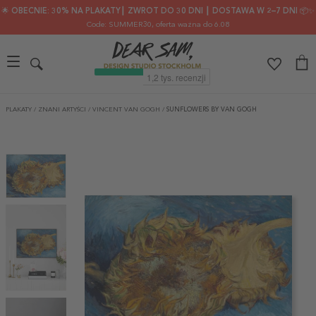
🌟 OBECNIE: 30% NA PLAKATY┃ ZWROT DO 30 DNI ┃ DOSTAWA W 2–7 DNI 📦✨
Code: SUMMER30
, oferta ważna do 6.08
PLAKATY
/
ZNANI ARTYŚCI
/
VINCENT VAN GOGH
/
SUNFLOWERS BY VAN GOGH