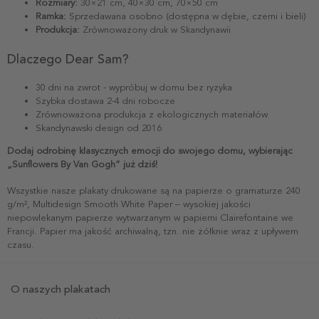
Rozmiary:
30×21 cm, 40×30 cm, 70×50 cm
Ramka:
Sprzedawana osobno (dostępna w dębie, czerni i bieli)
Produkcja:
Zrównoważony druk w Skandynawii
Dlaczego Dear Sam?
30 dni na zwrot - wypróbuj w domu bez ryzyka
Szybka dostawa 2-4 dni robocze
Zrównoważona produkcja z ekologicznych materiałów
Skandynawski design od 2016
Dodaj odrobinę klasycznych emocji do swojego domu, wybierając
„Sunflowers By Van Gogh” już dziś!
Wszystkie nasze plakaty drukowane są na papierze o gramaturze 240
g/m², Multidesign Smooth White Paper – wysokiej jakości
niepowlekanym papierze wytwarzanym w papierni Clairefontaine we
Francji. Papier ma jakość archiwalną, tzn. nie żółknie wraz z upływem
czasu.
O naszych plakatach