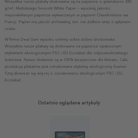
Wszystkie nasze plakaty drukowane są na papierze o gramaturze 240
g/m², Multidesign Smooth White Paper – wysokiej jakości
niepowlekanym papierze wytwarzanym w papierni Clairefontaine we
Francji. Papier ma jakość archiwalną, tzn. nie żółknie wraz z upływem
czasu.
W firmie Dear Sam wysoko cenimy sobie dobro środowiska.
Wszystkie nasze plakaty są drukowane na papierze opatrzonym
etykietami ekologicznymi FSC i EU Ecolabel dla odpowiedzialnego
leśnictwa. Nasze drukarnie są w 100% bezpieczne dla klimatu. Cała
produkcja plakatów jest oznakowana etykietą ekologiczną Svanen.
Tutaj dowiesz się więcej o oznakowaniu ekologicznym FSC i EU
Ecolabel.
Ostatnio oglądane artykuły