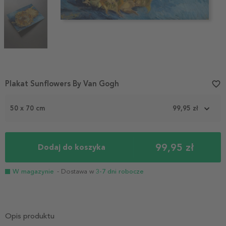
Item
Plakat Sunflowers By Van Gogh
favorite_border
1
of
50 x 70 cm
99,95 zł
3
99,95 zł
Dodaj do koszyka
W magazynie
- Dostawa w
3-7 dni robocze
Opis produktu