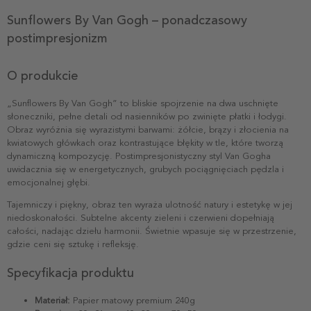
Sunflowers By Van Gogh – ponadczasowy
postimpresjonizm
O produkcie
„Sunflowers By Van Gogh” to bliskie spojrzenie na dwa uschnięte
słoneczniki, pełne detali od nasienników po zwinięte płatki i łodygi.
Obraz wyróżnia się wyrazistymi barwami: żółcie, brązy i złocienia na
kwiatowych główkach oraz kontrastujące błękity w tle, które tworzą
dynamiczną kompozycję. Postimpresjonistyczny styl Van Gogha
uwidacznia się w energetycznych, grubych pociągnięciach pędzla i
emocjonalnej głębi.
Tajemniczy i piękny, obraz ten wyraża ulotność natury i estetykę w jej
niedoskonałości. Subtelne akcenty zieleni i czerwieni dopełniają
całości, nadając dziełu harmonii. Świetnie wpasuje się w przestrzenie,
gdzie ceni się sztukę i refleksję.
Specyfikacja produktu
Materiał:
Papier matowy premium 240g