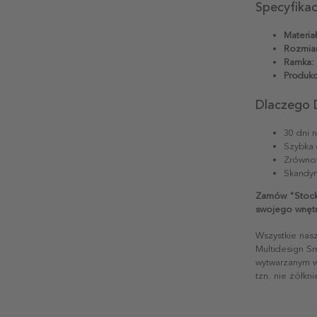
Specyfika
Materiał
Rozmiar
Ramka:
Produkc
Dlaczego 
30 dni 
Szybka 
Zrównow
Skandyn
Zamów "Stockh
swojego wnętr
Wszystkie nas
Multidesign S
wytwarzanym w 
tzn. nie żółkn