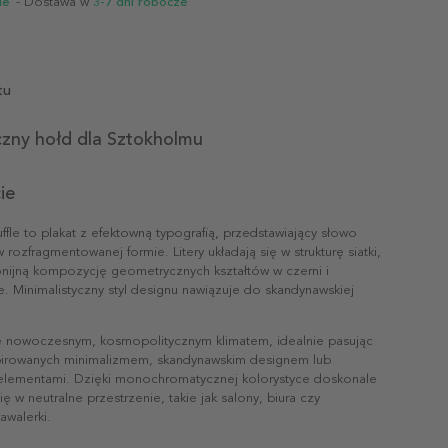
ie
- Dostawa w
3-7 dni robocze
tu
czny hołd dla Sztokholmu
ie
fle to plakat z efektowną typografią, przedstawiający słowo
rozfragmentowanej formie. Litery układają się w strukturę siatki,
nijną kompozycję geometrycznych kształtów w czerni i
e. Minimalistyczny styl designu nawiązuje do skandynawskiej
e nowoczesnym, kosmopolitycznym klimatem, idealnie pasując
pirowanych minimalizmem, skandynawskim designem lub
i elementami. Dzięki monochromatycznej kolorystyce doskonale
 w neutralne przestrzenie, takie jak salony, biura czy
walerki.