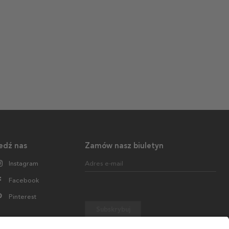
edź nas
Zamów nasz biuletyn
Instagram
Adres e-mail
Facebook
Pinterest
Subskrybuj