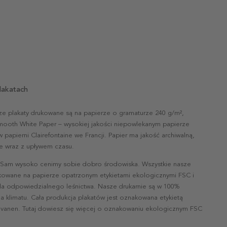
lakatach
ze plakaty drukowane są na papierze o gramaturze 240 g/m²,
mooth White Paper – wysokiej jakości niepowlekanym papierze
papierni Clairefontaine we Francji. Papier ma jakość archiwalną,
nie wraz z upływem czasu.
 Sam wysoko cenimy sobie dobro środowiska. Wszystkie nasze
ukowane na papierze opatrzonym etykietami ekologicznymi FSC i
la odpowiedzialnego leśnictwa. Nasze drukarnie są w 100%
a klimatu. Cała produkcja plakatów jest oznakowana etykietą
vanen. Tutaj dowiesz się więcej o oznakowaniu ekologicznym FSC