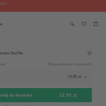
I 📦✨
je
kholm Shuffle
favorite_border
iar
(Przewodnik po rozmiarach)
m
32,95 zł
32,95 zł
odaj do koszyka