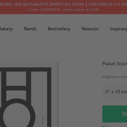
BECNIE: 30% NA PLAKATY┃ ZWROT DO 30 DNI ┃ DOSTAWA W 2–7 DN
Code: SUMMER30
, oferta ważna do 8.08
lakaty
Ramki
Bestsellery
Nowości
Inspirac
Plakat Stoc
Wybierz rozm
21 x 30 c
D