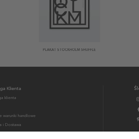
PLAKAT STOCKHOLM SHUFFLE
ga Klienta
Śl
a klienta
 warunki handlowe
a i Dostawa