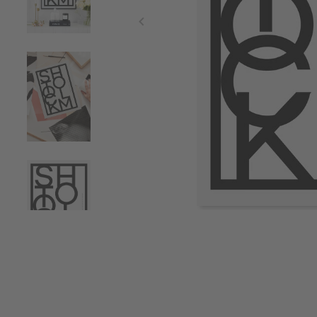
Item
1
of
4