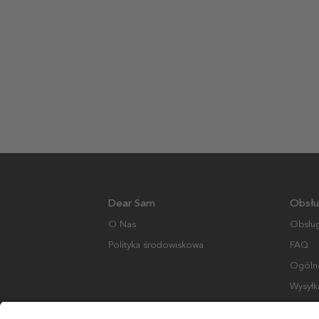
Dear Sam
Obsłu
O Nas
Obsług
Polityka środowiskowa
FAQ
Ogólne
Wysyłk