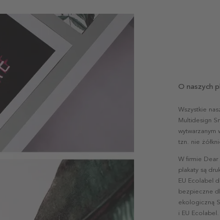
O naszych p
Wszystkie nas
Multidesign S
wytwarzanym w 
tzn. nie żółk
W firmie Dear
plakaty są dr
EU Ecolabel d
bezpieczne dl
ekologiczną S
i EU Ecolabel.