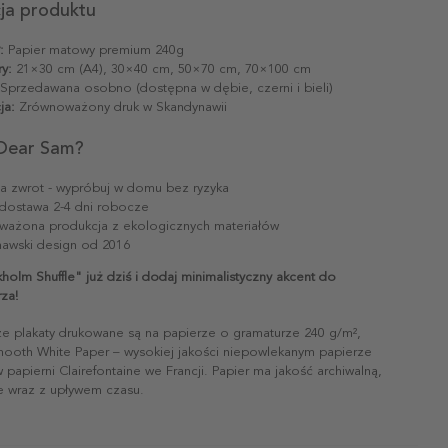
cja produktu
:
Papier matowy premium 240g
y:
21×30 cm (A4), 30×40 cm, 50×70 cm, 70×100 cm
Sprzedawana osobno (dostępna w dębie, czerni i bieli)
ja:
Zrównoważony druk w Skandynawii
Dear Sam?
na zwrot - wypróbuj w domu bez ryzyka
dostawa 2-4 dni robocze
ażona produkcja z ekologicznych materiałów
awski design od 2016
olm Shuffle" już dziś i dodaj minimalistyczny akcent do
za!
ze plakaty drukowane są na papierze o gramaturze 240 g/m²,
mooth White Paper – wysokiej jakości niepowlekanym papierze
papierni Clairefontaine we Francji. Papier ma jakość archiwalną,
ie wraz z upływem czasu.