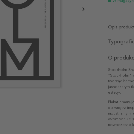
W magazyn
Opis produk
Typografi
O produkc
Stockholm Shuf
"Stockholm" w 
tworząc harmo
jasnoszarym tl
estetyki.
Plakat emanuj
do wnętrz ins
industrialnym
wkomponuje się
nowoczesne ka