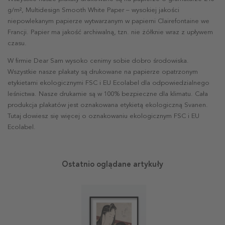
g/m², Multidesign Smooth White Paper – wysokiej jakości
niepowlekanym papierze wytwarzanym w papierni Clairefontaine we
Francji. Papier ma jakość archiwalną, tzn. nie żółknie wraz z upływem
czasu.
W firmie Dear Sam wysoko cenimy sobie dobro środowiska.
Wszystkie nasze plakaty są drukowane na papierze opatrzonym
etykietami ekologicznymi FSC i EU Ecolabel dla odpowiedzialnego
leśnictwa. Nasze drukarnie są w 100% bezpieczne dla klimatu. Cała
produkcja plakatów jest oznakowana etykietą ekologiczną Svanen.
Tutaj dowiesz się więcej o oznakowaniu ekologicznym FSC i EU
Ecolabel.
Ostatnio oglądane artykuły