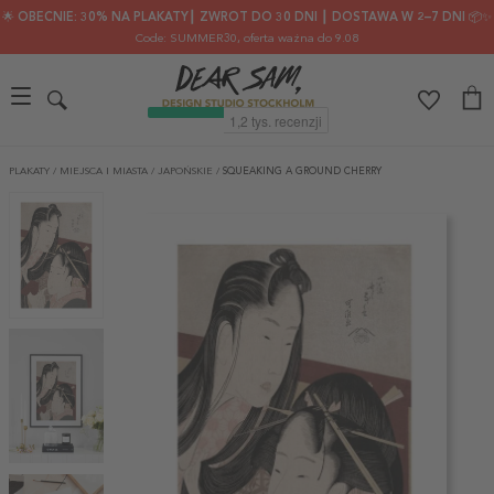
🌟 OBECNIE: 30% NA PLAKATY┃ ZWROT DO 30 DNI ┃ DOSTAWA W 2–7 DNI 📦✨
Code: SUMMER30
, oferta ważna do 9.08
PLAKATY
/
MIEJSCA I MIASTA
/
JAPOŃSKIE
/
SQUEAKING A GROUND CHERRY