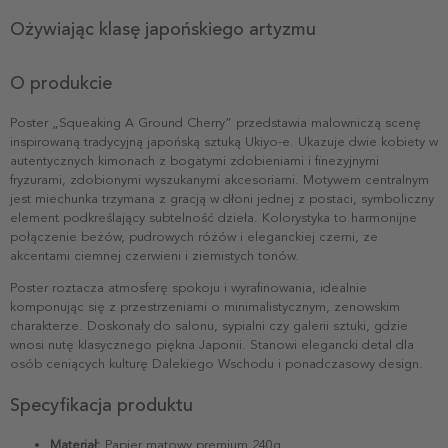
Ożywiając klasę japońskiego artyzmu
O produkcie
Poster „Squeaking A Ground Cherry” przedstawia malowniczą scenę
inspirowaną tradycyjną japońską sztuką Ukiyo-e. Ukazuje dwie kobiety w
autentycznych kimonach z bogatymi zdobieniami i finezyjnymi
fryzurami, zdobionymi wyszukanymi akcesoriami. Motywem centralnym
jest miechunka trzymana z gracją w dłoni jednej z postaci, symboliczny
element podkreślający subtelność dzieła. Kolorystyka to harmonijne
połączenie beżów, pudrowych różów i eleganckiej czerni, ze
akcentami ciemnej czerwieni i ziemistych tonów.
Poster roztacza atmosferę spokoju i wyrafinowania, idealnie
komponując się z przestrzeniami o minimalistycznym, zenowskim
charakterze. Doskonały do salonu, sypialni czy galerii sztuki, gdzie
wnosi nutę klasycznego piękna Japonii. Stanowi elegancki detal dla
osób ceniących kulturę Dalekiego Wschodu i ponadczasowy design.
Specyfikacja produktu
Materiał:
Papier matowy premium 240g