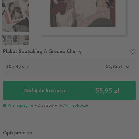
Item
1
Plakat Squeaking A Ground Cherry
favorite_border
of
4
30 x 40 cm
55,95 zł
55,95 zł
Dodaj do koszyka
W magazynie
- Dostawa w
3-7 dni robocze
Opis produktu