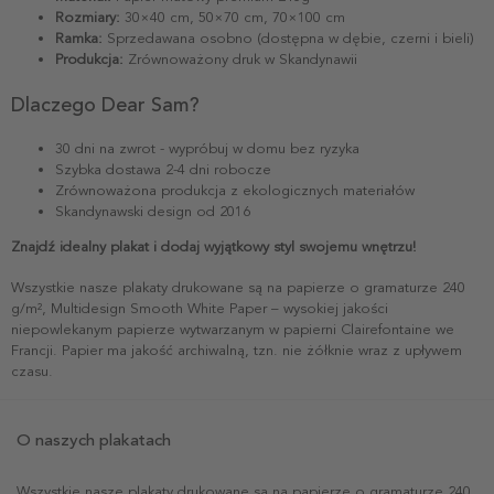
Rozmiary:
30×40 cm, 50×70 cm, 70×100 cm
Ramka:
Sprzedawana osobno (dostępna w dębie, czerni i bieli)
Produkcja:
Zrównoważony druk w Skandynawii
Dlaczego Dear Sam?
30 dni na zwrot - wypróbuj w domu bez ryzyka
Szybka dostawa 2-4 dni robocze
Zrównoważona produkcja z ekologicznych materiałów
Skandynawski design od 2016
Znajdź idealny plakat i dodaj wyjątkowy styl swojemu wnętrzu!
Wszystkie nasze plakaty drukowane są na papierze o gramaturze 240
g/m², Multidesign Smooth White Paper – wysokiej jakości
niepowlekanym papierze wytwarzanym w papierni Clairefontaine we
Francji. Papier ma jakość archiwalną, tzn. nie żółknie wraz z upływem
czasu.
O naszych plakatach
Wszystkie nasze plakaty drukowane są na papierze o gramaturze 240