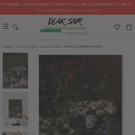
🌟 OBECNIE: 30% NA PLAKATY┃ ZWROT DO 30 DNI ┃ DOSTAWA W 2–7 DNI 📦✨
Code: SUMMER30
, oferta ważna do 6.08
PLAKATY
/
ZNANI ARTYŚCI
/
CLAUDE MONET
/
SPRING FLOWERS BY MONET