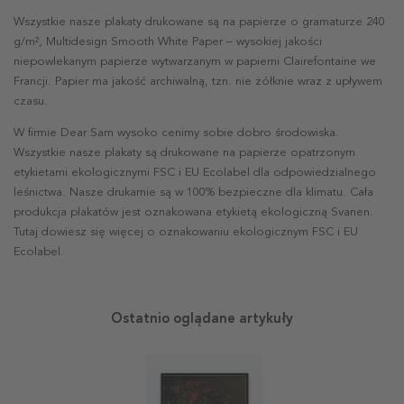
Wszystkie nasze plakaty drukowane są na papierze o gramaturze 240
g/m², Multidesign Smooth White Paper – wysokiej jakości
niepowlekanym papierze wytwarzanym w papierni Clairefontaine we
Francji. Papier ma jakość archiwalną, tzn. nie żółknie wraz z upływem
czasu.
W firmie Dear Sam wysoko cenimy sobie dobro środowiska.
Wszystkie nasze plakaty są drukowane na papierze opatrzonym
etykietami ekologicznymi FSC i EU Ecolabel dla odpowiedzialnego
leśnictwa. Nasze drukarnie są w 100% bezpieczne dla klimatu. Cała
produkcja plakatów jest oznakowana etykietą ekologiczną Svanen.
Tutaj dowiesz się więcej o oznakowaniu ekologicznym FSC i EU
Ecolabel.
Ostatnio oglądane artykuły