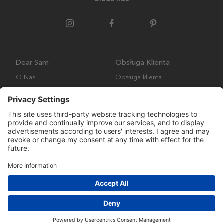
Dear Sam
Obsługa Klienta
O Nas
Obsługa klienta
Polityka środowiskowa
FAQ
Ogólne warunki handlowe
Wysyłka i Dostawa
Copyright © Many Brands AB 2023. Wszelkie prawa zastrzeżone.