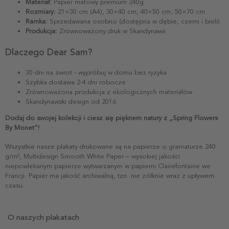
Materiał:
Papier matowy premium 240g
Rozmiary:
21×30 cm (A4), 30×40 cm, 40×50 cm, 50×70 cm
Ramka:
Sprzedawana osobno (dostępna w dębie, czerni i bieli)
Produkcja:
Zrównoważony druk w Skandynawii
Dlaczego Dear Sam?
30 dni na zwrot - wypróbuj w domu bez ryzyka
Szybka dostawa 2-4 dni robocze
Zrównoważona produkcja z ekologicznych materiałów
Skandynawski design od 2016
Dodaj do swojej kolekcji i ciesz się pięknem natury z „Spring Flowers
By Monet”!
Wszystkie nasze plakaty drukowane są na papierze o gramaturze 240
g/m², Multidesign Smooth White Paper – wysokiej jakości
niepowlekanym papierze wytwarzanym w papierni Clairefontaine we
Francji. Papier ma jakość archiwalną, tzn. nie żółknie wraz z upływem
czasu.
O naszych plakatach