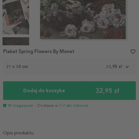
Item
1
Plakat Spring Flowers By Monet
favorite_border
of
4
21 x 30 cm
32,95 zł
32,95 zł
Dodaj do koszyka
W magazynie
- Dostawa w
3-7 dni robocze
Opis produktu