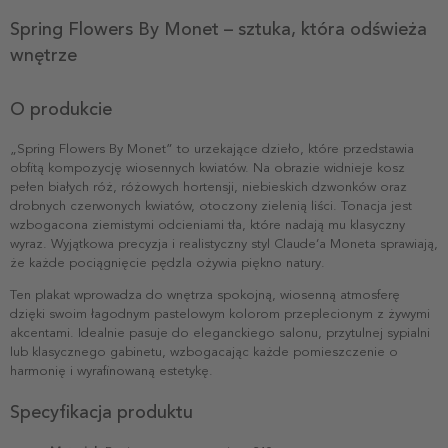
Spring Flowers By Monet – sztuka, która odświeża
wnętrze
O produkcie
„Spring Flowers By Monet” to urzekające dzieło, które przedstawia
obfitą kompozycję wiosennych kwiatów. Na obrazie widnieje kosz
pełen białych róż, różowych hortensji, niebieskich dzwonków oraz
drobnych czerwonych kwiatów, otoczony zielenią liści. Tonacja jest
wzbogacona ziemistymi odcieniami tła, które nadają mu klasyczny
wyraz. Wyjątkowa precyzja i realistyczny styl Claude’a Moneta sprawiają,
że każde pociągnięcie pędzla ożywia piękno natury.
Ten plakat wprowadza do wnętrza spokojną, wiosenną atmosferę
dzięki swoim łagodnym pastelowym kolorom przeplecionym z żywymi
akcentami. Idealnie pasuje do eleganckiego salonu, przytulnej sypialni
lub klasycznego gabinetu, wzbogacając każde pomieszczenie o
harmonię i wyrafinowaną estetykę.
Specyfikacja produktu