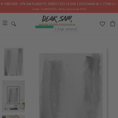
🌟 OBECNIE: 30% NA PLAKATY┃ ZWROT DO 30 DNI ┃ DOSTAWA W 2–7 DNI 📦✨
Code: SUMMER30
, oferta ważna do 8.08