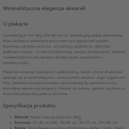
Minimalistyczna elegancja akwareli
O plakacie
'Something In The Way She Moves' to abstrakcyjny plakat akwarelowy,
który zachwyca subtelnymi pionowymi pociągnięciami pędzla.
Dominują odcienie szarości, od jasnego popielu po głębokie
grafitowe tonacje, co tworzy harmonijną i spójną kompozycję. Tekstura
charakterystyczna dla akwareli dodaje dziełu wyrazistości i
autentyczności.
Plakat ten emanuje spokojem i subtelnością, dzięki czemu doskonale
wpasuje się w minimalistyczne i nowoczesne wnętrza. Jego organiczne
linie i delikatne przejścia tonalne wprowadzają do pomieszczenia
atmosferę wyważonej elegancji. Idealny do salonu, sypialni czy biura w
monochromatycznej palecie kolorów.
Specyfikacja produktu
Materiał:
Papier matowy premium 240g
Rozmiary:
21×30 cm (A4), 30×40 cm, 50×70 cm, 70×100 cm
Ramka:
Sprzedawana osobno (dostępna w dębie, czerni i bieli)