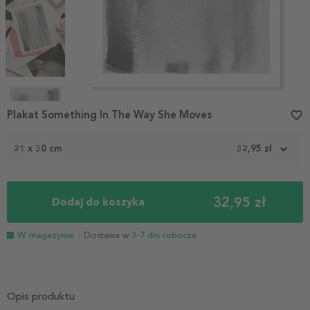
Item
1
Plakat Something In The Way She Moves
favorite_border
of
4
21 x 30 cm
32,95 zł
32,95 zł
Dodaj do koszyka
W magazynie
- Dostawa w
3-7 dni robocze
Opis produktu