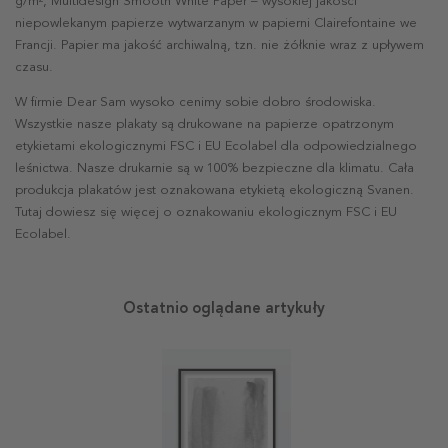
g/m², Multidesign Smooth White Paper – wysokiej jakości
niepowlekanym papierze wytwarzanym w papierni Clairefontaine we
Francji. Papier ma jakość archiwalną, tzn. nie żółknie wraz z upływem
czasu.
W firmie Dear Sam wysoko cenimy sobie dobro środowiska.
Wszystkie nasze plakaty są drukowane na papierze opatrzonym
etykietami ekologicznymi FSC i EU Ecolabel dla odpowiedzialnego
leśnictwa. Nasze drukarnie są w 100% bezpieczne dla klimatu. Cała
produkcja plakatów jest oznakowana etykietą ekologiczną Svanen.
Tutaj dowiesz się więcej o oznakowaniu ekologicznym FSC i EU
Ecolabel.
Ostatnio oglądane artykuły