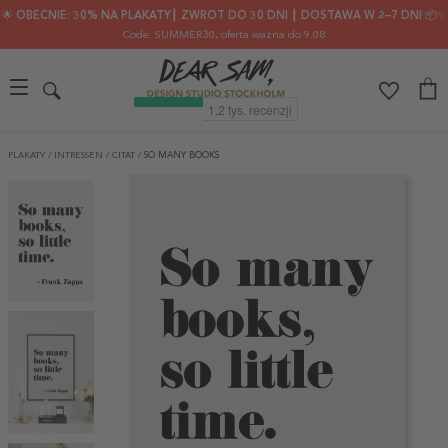
🌟 OBECNIE: 30% NA PLAKATY┃ ZWROT DO 30 DNI ┃ DOSTAWA W 2–7 DNI 📦✨
Code: SUMMER30
, oferta ważna do 9.08
PLAKATY
/
INTRESSEN
/
CITAT
/
SO MANY BOOKS