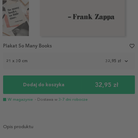
Item
Plakat So Many Books
favorite_border
1
of
3
21 x 30 cm
32,95 zł
32,95 zł
Dodaj do koszyka
W magazynie
- Dostawa w
3-7 dni robocze
Opis produktu