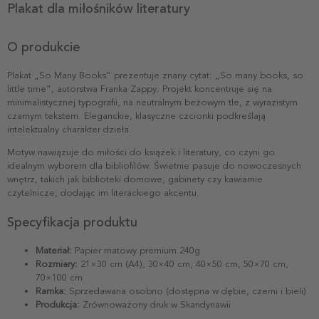
Plakat dla miłośników literatury
O produkcie
Plakat „So Many Books” prezentuje znany cytat: „So many books, so
little time”, autorstwa Franka Zappy. Projekt koncentruje się na
minimalistycznej typografii, na neutralnym beżowym tle, z wyrazistym
czarnym tekstem. Eleganckie, klasyczne czcionki podkreślają
intelektualny charakter dzieła.
Motyw nawiązuje do miłości do książek i literatury, co czyni go
idealnym wyborem dla bibliofilów. Świetnie pasuje do nowoczesnych
wnętrz, takich jak biblioteki domowe, gabinety czy kawiarnie
czytelnicze, dodając im literackiego akcentu.
Specyfikacja produktu
Materiał:
Papier matowy premium 240g
Rozmiary:
21×30 cm (A4), 30×40 cm, 40×50 cm, 50×70 cm,
70×100 cm
Ramka:
Sprzedawana osobno (dostępna w dębie, czerni i bieli)
Produkcja:
Zrównoważony druk w Skandynawii