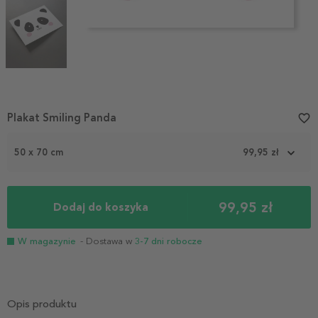
Item
Plakat Smiling Panda
favorite_border
1
of
50 x 70 cm
99,95 zł
3
99,95 zł
Dodaj do koszyka
W magazynie
- Dostawa w
3-7 dni robocze
Opis produktu