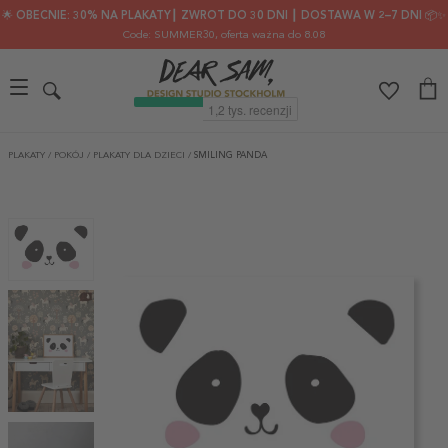
🌟 OBECNIE: 30% NA PLAKATY┃ ZWROT DO 30 DNI ┃ DOSTAWA W 2–7 DNI 📦✨
Code: SUMMER30
, oferta ważna do 8.08
PLAKATY
/
POKÓJ
/
PLAKATY DLA DZIECI
/
SMILING PANDA