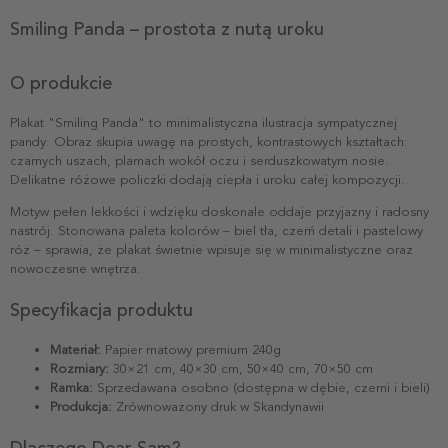
Smiling Panda – prostota z nutą uroku
O produkcie
Plakat "Smiling Panda" to minimalistyczna ilustracja sympatycznej
pandy. Obraz skupia uwagę na prostych, kontrastowych kształtach:
czarnych uszach, plamach wokół oczu i serduszkowatym nosie.
Delikatne różowe policzki dodają ciepła i uroku całej kompozycji.
Motyw pełen lekkości i wdzięku doskonale oddaje przyjazny i radosny
nastrój. Stonowana paleta kolorów – biel tła, czerń detali i pastelowy
róż – sprawia, że plakat świetnie wpisuje się w minimalistyczne oraz
nowoczesne wnętrza.
Specyfikacja produktu
Materiał:
Papier matowy premium 240g
Rozmiary:
30×21 cm, 40×30 cm, 50×40 cm, 70×50 cm
Ramka:
Sprzedawana osobno (dostępna w dębie, czerni i bieli)
Produkcja:
Zrównoważony druk w Skandynawii
Dlaczego Dear Sam?