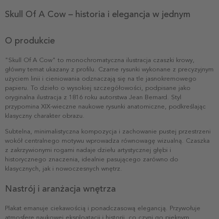
Skull Of A Cow – historia i elegancja w jednym
O produkcie
"Skull Of A Cow" to monochromatyczna ilustracja czaszki krowy,
główny temat ukazany z profilu. Czarne rysunki wykonane z precyzyjnym
użyciem linii i cieniowania odznaczają się na tle jasnokremowego
papieru. To dzieło o wysokiej szczegółowości, podpisane jako
oryginalna ilustracja z 1816 roku autorstwa Jean Bernard. Styl
przypomina XIX-wieczne naukowe rysunki anatomiczne, podkreślając
klasyczny charakter obrazu.
Subtelna, minimalistyczna kompozycja i zachowanie pustej przestrzeni
wokół centralnego motywu wprowadza równowagę wizualną. Czaszka
z zakrzywionymi rogami nadaje dziełu artystycznej głębi i
historycznego znaczenia, idealnie pasującego zarówno do
klasycznych, jak i nowoczesnych wnętrz.
Nastrój i aranżacja wnętrza
Plakat emanuje ciekawością i ponadczasową elegancją. Przywołuje
atmosferę naukowej eksploatacji i historii, co czyni go pięknym