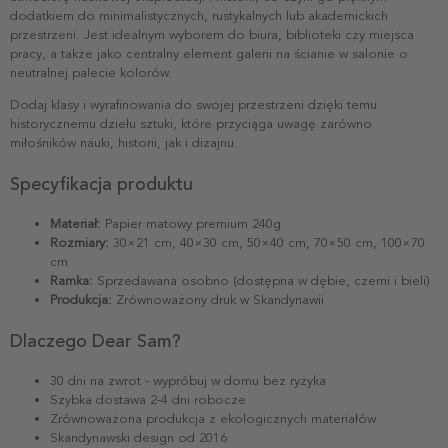
dodatkiem do minimalistycznych, rustykalnych lub akademickich
przestrzeni. Jest idealnym wyborem do biura, biblioteki czy miejsca
pracy, a także jako centralny element galerii na ścianie w salonie o
neutralnej palecie kolorów.
Dodaj klasy i wyrafinowania do swojej przestrzeni dzięki temu
historycznemu dziełu sztuki, które przyciąga uwagę zarówno
miłośników nauki, historii, jak i dizajnu.
Specyfikacja produktu
Materiał:
Papier matowy premium 240g
Rozmiary:
30×21 cm, 40×30 cm, 50×40 cm, 70×50 cm, 100×70
cm
Ramka:
Sprzedawana osobno (dostępna w dębie, czerni i bieli)
Produkcja:
Zrównoważony druk w Skandynawii
Dlaczego Dear Sam?
30 dni na zwrot - wypróbuj w domu bez ryzyka
Szybka dostawa 2-4 dni robocze
Zrównoważona produkcja z ekologicznych materiałów
Skandynawski design od 2016