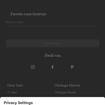
Zamów nasz biuletyn
Adres e-mail
Subskrybuj
Śledź nas
Dear Sam
Obsługa Klienta
O Nas
Obsługa klienta
Polityka środowiskowa
FAQ