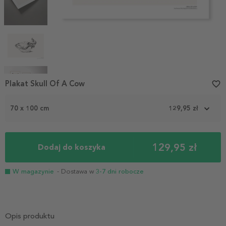
Item
Plakat Skull Of A Cow
favorite_border
1
of
70 x 100 cm
129,95 zł
5
129,95 zł
Dodaj do koszyka
W magazynie
- Dostawa w
3-7 dni robocze
Opis produktu