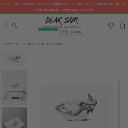
🌟 OBECNIE: 30% NA PLAKATY┃ ZWROT DO 30 DNI ┃ DOSTAWA W 2–7 DNI 📦✨
Code: SUMMER30
, oferta ważna do 9.08
PLAKATY
/
STYL
/
ILUSTRACJA
/
SKULL OF A COW