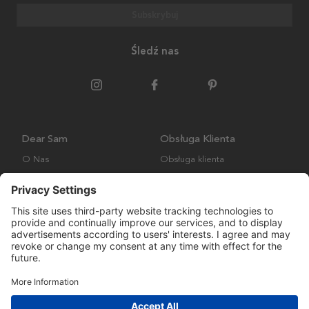
Subskrybuj
Śledź nas
Dear Sam
Obsługa Klienta
O Nas
Obsługa klienta
Polityka środowiskowa
FAQ
Ogólne warunki handlowe
Wysyłka i Dostawa
Copyright © Many Brands AB 2023. Wszelkie prawa zastrzeżone.