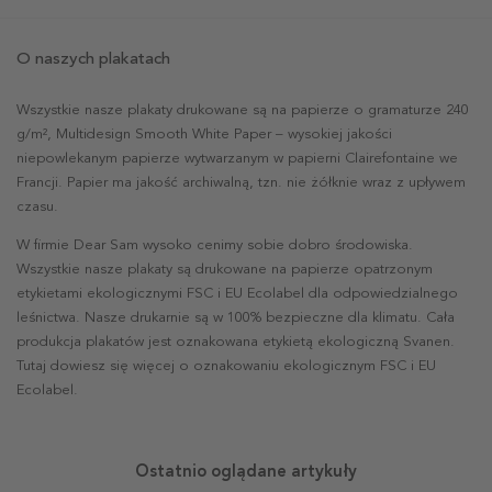
O naszych plakatach
Wszystkie nasze plakaty drukowane są na papierze o gramaturze 240
g/m², Multidesign Smooth White Paper – wysokiej jakości
niepowlekanym papierze wytwarzanym w papierni Clairefontaine we
Francji. Papier ma jakość archiwalną, tzn. nie żółknie wraz z upływem
czasu.
W firmie Dear Sam wysoko cenimy sobie dobro środowiska.
Wszystkie nasze plakaty są drukowane na papierze opatrzonym
etykietami ekologicznymi FSC i EU Ecolabel dla odpowiedzialnego
leśnictwa. Nasze drukarnie są w 100% bezpieczne dla klimatu. Cała
produkcja plakatów jest oznakowana etykietą ekologiczną Svanen.
Tutaj dowiesz się więcej o oznakowaniu ekologicznym FSC i EU
Ecolabel.
Ostatnio oglądane artykuły