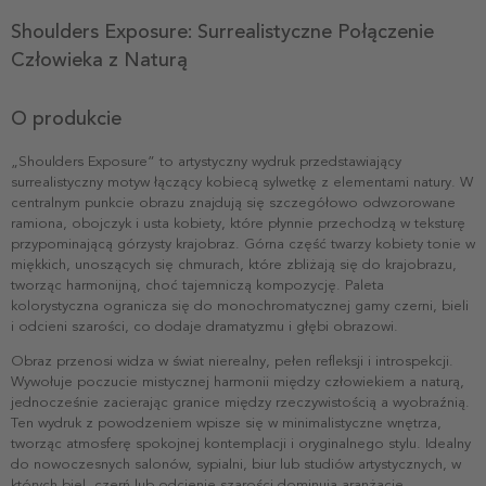
Shoulders Exposure: Surrealistyczne Połączenie
Człowieka z Naturą
O produkcie
„Shoulders Exposure” to artystyczny wydruk przedstawiający
surrealistyczny motyw łączący kobiecą sylwetkę z elementami natury. W
centralnym punkcie obrazu znajdują się szczegółowo odwzorowane
ramiona, obojczyk i usta kobiety, które płynnie przechodzą w teksturę
przypominającą górzysty krajobraz. Górna część twarzy kobiety tonie w
miękkich, unoszących się chmurach, które zbliżają się do krajobrazu,
tworząc harmonijną, choć tajemniczą kompozycję. Paleta
kolorystyczna ogranicza się do monochromatycznej gamy czerni, bieli
i odcieni szarości, co dodaje dramatyzmu i głębi obrazowi.
Obraz przenosi widza w świat nierealny, pełen refleksji i introspekcji.
Wywołuje poczucie mistycznej harmonii między człowiekiem a naturą,
jednocześnie zacierając granice między rzeczywistością a wyobraźnią.
Ten wydruk z powodzeniem wpisze się w minimalistyczne wnętrza,
tworząc atmosferę spokojnej kontemplacji i oryginalnego stylu. Idealny
do nowoczesnych salonów, sypialni, biur lub studiów artystycznych, w
których biel, czerń lub odcienie szarości dominują aranżację.