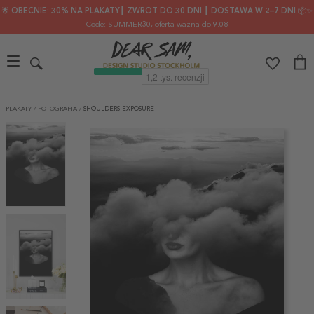
🌟 OBECNIE: 30% NA PLAKATY┃ ZWROT DO 30 DNI ┃ DOSTAWA W 2–7 DNI 📦✨
Code: SUMMER30
, oferta ważna do 9.08
PLAKATY
/
FOTOGRAFIA
/
SHOULDERS EXPOSURE