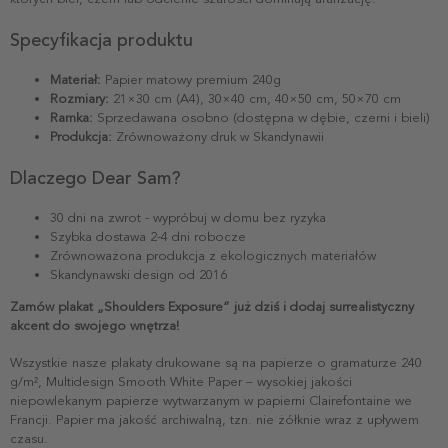
Specyfikacja produktu
Materiał:
Papier matowy premium 240g
Rozmiary:
21×30 cm (A4), 30×40 cm, 40×50 cm, 50×70 cm
Ramka:
Sprzedawana osobno (dostępna w dębie, czerni i bieli)
Produkcja:
Zrównoważony druk w Skandynawii
Dlaczego Dear Sam?
30 dni na zwrot - wypróbuj w domu bez ryzyka
Szybka dostawa 2-4 dni robocze
Zrównoważona produkcja z ekologicznych materiałów
Skandynawski design od 2016
Zamów plakat „Shoulders Exposure” już dziś i dodaj surrealistyczny
akcent do swojego wnętrza!
Wszystkie nasze plakaty drukowane są na papierze o gramaturze 240
g/m², Multidesign Smooth White Paper – wysokiej jakości
niepowlekanym papierze wytwarzanym w papierni Clairefontaine we
Francji. Papier ma jakość archiwalną, tzn. nie żółknie wraz z upływem
czasu.