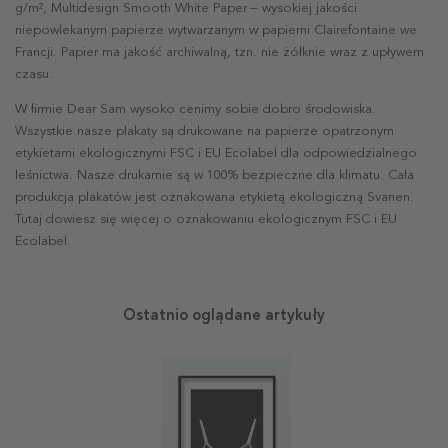
g/m², Multidesign Smooth White Paper – wysokiej jakości
niepowlekanym papierze wytwarzanym w papierni Clairefontaine we
Francji. Papier ma jakość archiwalną, tzn. nie żółknie wraz z upływem
czasu.
W firmie Dear Sam wysoko cenimy sobie dobro środowiska.
Wszystkie nasze plakaty są drukowane na papierze opatrzonym
etykietami ekologicznymi FSC i EU Ecolabel dla odpowiedzialnego
leśnictwa. Nasze drukarnie są w 100% bezpieczne dla klimatu. Cała
produkcja plakatów jest oznakowana etykietą ekologiczną Svanen.
Tutaj dowiesz się więcej o oznakowaniu ekologicznym FSC i EU
Ecolabel.
Ostatnio oglądane artykuły