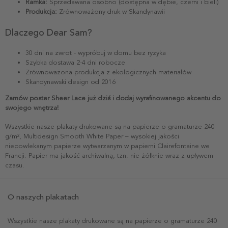
Ramka:
Sprzedawana osobno (dostępna w dębie, czerni i bieli)
Produkcja:
Zrównoważony druk w Skandynawii
Dlaczego Dear Sam?
30 dni na zwrot - wypróbuj w domu bez ryzyka
Szybka dostawa 2-4 dni robocze
Zrównoważona produkcja z ekologicznych materiałów
Skandynawski design od 2016
Zamów poster Sheer Lace już dziś i dodaj wyrafinowanego akcentu do
swojego wnętrza!
Wszystkie nasze plakaty drukowane są na papierze o gramaturze 240
g/m², Multidesign Smooth White Paper – wysokiej jakości
niepowlekanym papierze wytwarzanym w papierni Clairefontaine we
Francji. Papier ma jakość archiwalną, tzn. nie żółknie wraz z upływem
czasu.
O naszych plakatach
Wszystkie nasze plakaty drukowane są na papierze o gramaturze 240