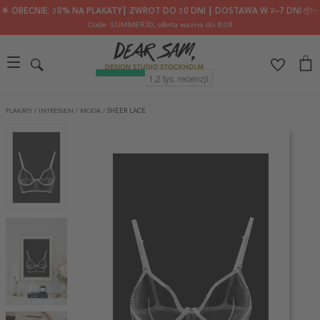
🌟 OBECNIE: 30% NA PLAKATY┃ ZWROT DO 30 DNI ┃ DOSTAWA W 2–7 DNI 📦✨
Code: SUMMER30
, oferta ważna do 8.08
PLAKATY
/
INTRESSEN
/
MODA
/
SHEER LACE