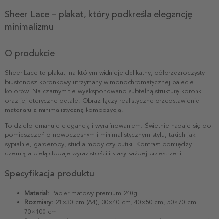
Sheer Lace – plakat, który podkreśla elegancję
minimalizmu
O produkcie
Sheer Lace to plakat, na którym widnieje delikatny, półprzezroczysty
biustonosz koronkowy utrzymany w monochromatycznej palecie
kolorów. Na czarnym tle wyeksponowano subtelną strukturę koronki
oraz jej eteryczne detale. Obraz łączy realistyczne przedstawienie
materiału z minimalistyczną kompozycją.
To dzieło emanuje elegancją i wyrafinowaniem. Świetnie nadaje się do
pomieszczeń o nowoczesnym i minimalistycznym stylu, takich jak
sypialnie, garderoby, studia mody czy butiki. Kontrast pomiędzy
czernią a bielą dodaje wyrazistości i klasy każdej przestrzeni.
Specyfikacja produktu
Materiał:
Papier matowy premium 240g
Rozmiary:
21×30 cm (A4), 30×40 cm, 40×50 cm, 50×70 cm,
70×100 cm