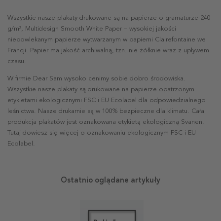
Wszystkie nasze plakaty drukowane są na papierze o gramaturze 240
g/m², Multidesign Smooth White Paper – wysokiej jakości
niepowlekanym papierze wytwarzanym w papierni Clairefontaine we
Francji. Papier ma jakość archiwalną, tzn. nie żółknie wraz z upływem
czasu.
W firmie Dear Sam wysoko cenimy sobie dobro środowiska.
Wszystkie nasze plakaty są drukowane na papierze opatrzonym
etykietami ekologicznymi FSC i EU Ecolabel dla odpowiedzialnego
leśnictwa. Nasze drukarnie są w 100% bezpieczne dla klimatu. Cała
produkcja plakatów jest oznakowana etykietą ekologiczną Svanen.
Tutaj dowiesz się więcej o oznakowaniu ekologicznym FSC i EU
Ecolabel.
Ostatnio oglądane artykuły