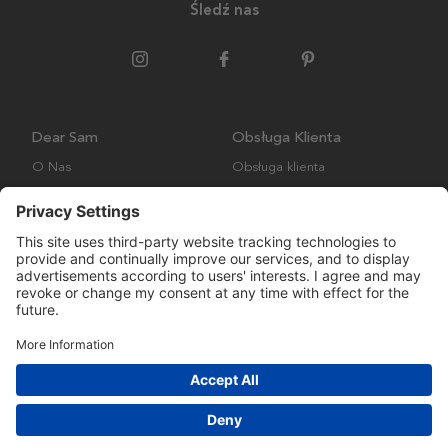
Śledź nas
Dear Sam
Obsługa Klienta
O Nas
Obsługa klienta
Polityka środowiskowa
FAQ
Ogólne warunki handlowe
Wysyłka i Dostawa
Copyright © Many Brands AB 2023. Wszelkie prawa zastrzeżone.