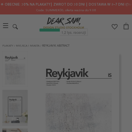
🌟 OBECNIE: 30% NA PLAKATY┃ ZWROT DO 30 DNI ┃ DOSTAWA W 2–7 DNI 📦✨
Code: SUMMER30
, oferta ważna do 9.08
PLAKATY
/
MIEJSCA I MIASTA
/
REYKJAVIK ABSTRACT