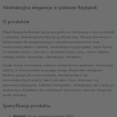
Abstrakcyjna elegancja w plakacie Reykjavik
O produkcie
Plakat Reykjavik Abstract łączy typograficzne informacje o stolicy Islandii
z subtelną, abstrakcyjną kompozycją artystyczną. Główne elementy to
teksturowane tło przypominające naturalne powierzchnie oraz
nowoczesny układ z czytelną, minimalistyczną typografią. Użyte kolory
to neutralne biele i szarości z akcentami brązu, rdzy, czerni i błękitu,
nadając całości surowego, naturalnego charakteru.
Dzięki swojej stonowanej estetyce plakat tworzy spokojny i harmonijny
nastrój, a równocześnie przyciąga uwagę eleganckim designem.
Idealnie pasuje do nowoczesnych, skandynawskich lub
minimalistycznych wnętrz, takich jak salon, biuro domowe czy
pracownia artystyczna. Subtelna kolorystyka i abstrakcyjny styl czynią go
znakomitym dodatkiem do neutralnych przestrzeni, tworząc elegancki
punkt centralny.
Specyfikacja produktu
Materiał:
Papier matowy premium 240g