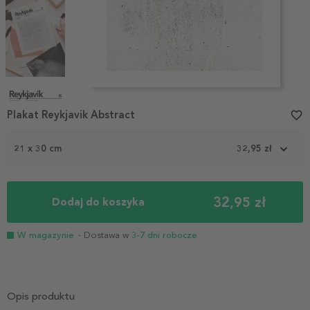
Item
1
Plakat Reykjavik Abstract
favorite_border
of
4
21 x 30 cm
32,95 zł
32,95 zł
Dodaj do koszyka
W magazynie
- Dostawa w
3-7 dni robocze
Opis produktu