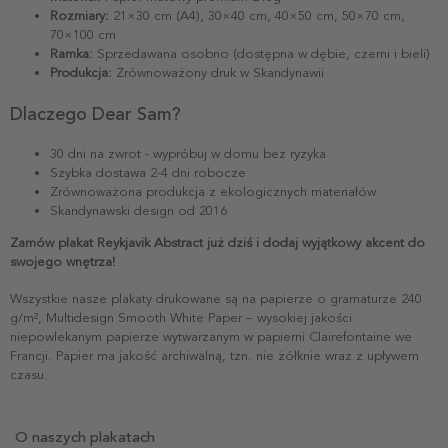
Rozmiary:
21×30 cm (A4), 30×40 cm, 40×50 cm, 50×70 cm,
70×100 cm
Ramka:
Sprzedawana osobno (dostępna w dębie, czerni i bieli)
Produkcja:
Zrównoważony druk w Skandynawii
Dlaczego Dear Sam?
30 dni na zwrot - wypróbuj w domu bez ryzyka
Szybka dostawa 2-4 dni robocze
Zrównoważona produkcja z ekologicznych materiałów
Skandynawski design od 2016
Zamów plakat Reykjavik Abstract już dziś i dodaj wyjątkowy akcent do
swojego wnętrza!
Wszystkie nasze plakaty drukowane są na papierze o gramaturze 240
g/m², Multidesign Smooth White Paper – wysokiej jakości
niepowlekanym papierze wytwarzanym w papierni Clairefontaine we
Francji. Papier ma jakość archiwalną, tzn. nie żółknie wraz z upływem
czasu.
O naszych plakatach