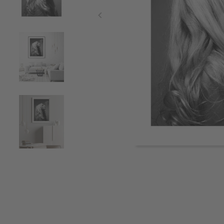
Item
1
of
5