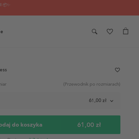
I 📦✨
je
less
favorite_border
iar
(Przewodnik po rozmiarach)
m
61,00 zł
61,00 zł
odaj do koszyka