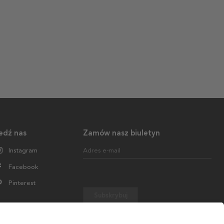
edź nas
Zamów nasz biuletyn
Instagram
Adres e-mail
Facebook
Pinterest
Subskrybuj