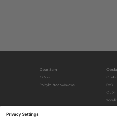
Dear Sam
Obsłu
O Nas
Obsług
Polityka środowiskowa
FAQ
Ogólne
Wysyłk