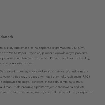
lakatach
ze plakaty drukowane są na papierze o gramaturze 240 g/m²,
mooth White Paper – wysokiej jakości niepowlekanym papierze
papierni Clairefontaine we Francji. Papier ma jakość archiwalną,
nie wraz z upływem czasu.
 Sam wysoko cenimy sobie dobro środowiska. Wszystkie nasze
ukowane na papierze opatrzonym etykietami ekologicznymi FSC i
la odpowiedzialnego leśnictwa. Nasze drukarnie są w 100%
a klimatu. Cała produkcja plakatów jest oznakowana etykietą
vanen. Tutaj dowiesz się więcej o oznakowaniu ekologicznym FSC