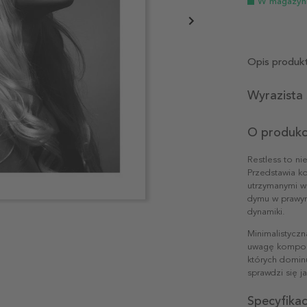
W magazyn
Opis produk
Wyrazista
O produkc
Restless to ni
Przedstawia k
utrzymanymi w 
dymu w prawym
dynamiki.
Minimalistyczn
uwagę kompozy
których dominu
sprawdzi się j
Specyfika