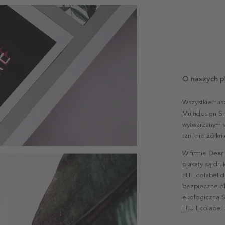
O naszych p
Wszystkie nas
Multidesign S
wytwarzanym w 
tzn. nie żółk
W firmie Dear
plakaty są dr
EU Ecolabel d
bezpieczne dl
ekologiczną S
i EU Ecolabel.