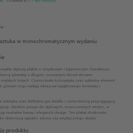
ie
- Dostawa w
3-7 dni robocze
tu
 sztuka w monochromatycznym wydaniu
ie
ezwykle stylowy plakat o zmysłowym i tajemniczym charakterze.
obiecą sylwetkę z długimi, rozwianymi blond włosami
miękkich lokach. Czarno-biała kolorystyka oraz subtelny element
 górnym rogu nadają obrazowi wyjątkowego kontrastu i
a estetyka oraz delikatna gra światła i cienia tworzą przyciągającą
cję. Idealnie pasuje do stylowych, nowoczesnych wnętrz, w
ją neutralne barwy i elegancki design. Ten plakat doskonale
ako dekoracja sypialni, salonu czy artystycznego studia.
cja produktu