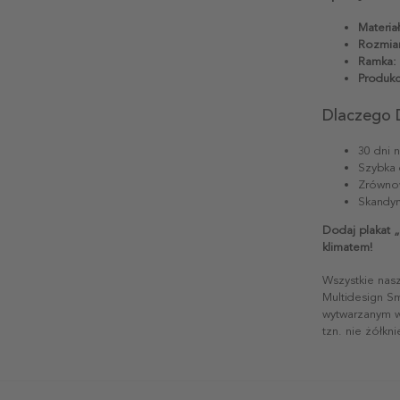
Materiał
Rozmiar
Ramka:
Produkc
Dlaczego 
30 dni 
Szybka 
Zrównow
Skandyn
Dodaj plakat 
klimatem!
Wszystkie nas
Multidesign S
wytwarzanym w 
tzn. nie żółkn