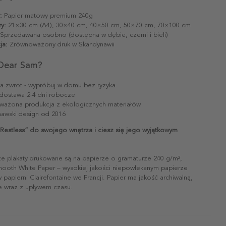
:
Papier matowy premium 240g
y:
21×30 cm (A4), 30×40 cm, 40×50 cm, 50×70 cm, 70×100 cm
Sprzedawana osobno (dostępna w dębie, czerni i bieli)
ja:
Zrównoważony druk w Skandynawii
Dear Sam?
na zwrot - wypróbuj w domu bez ryzyka
dostawa 2-4 dni robocze
ażona produkcja z ekologicznych materiałów
awski design od 2016
„Restless” do swojego wnętrza i ciesz się jego wyjątkowym
ze plakaty drukowane są na papierze o gramaturze 240 g/m²,
mooth White Paper – wysokiej jakości niepowlekanym papierze
papierni Clairefontaine we Francji. Papier ma jakość archiwalną,
ie wraz z upływem czasu.