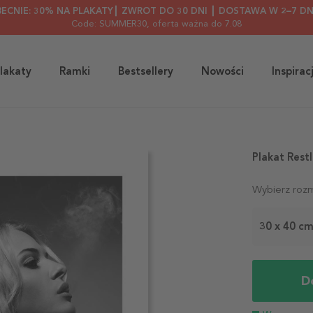
BECNIE: 30% NA PLAKATY┃ ZWROT DO 30 DNI ┃ DOSTAWA W 2–7 DN
Code: SUMMER30
, oferta ważna do 7.08
lakaty
Ramki
Bestsellery
Nowości
Inspirac
Plakat Rest
Wybierz rozm
30 x 40 c
D