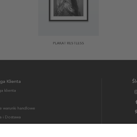
PLAKAT RESTLESS
ga Klienta
Śl
a klienta
 warunki handlowe
a i Dostawa