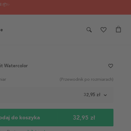
I 📦✨
je
it Watercolor
favorite_border
iar
(Przewodnik po rozmiarach)
m
32,95 zł
32,95 zł
odaj do koszyka