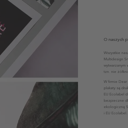
O naszych p
Wszystkie nas
Multidesign S
wytwarzanym w 
tzn. nie żółk
W firmie Dear
plakaty są dr
EU Ecolabel d
bezpieczne dl
ekologiczną S
i EU Ecolabel.