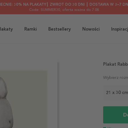
BECNIE: 30% NA PLAKATY┃ ZWROT DO 30 DNI ┃ DOSTAWA W 2–7 DN
Code: SUMMER30
, oferta ważna do 7.08
lakaty
Ramki
Bestsellery
Nowości
Inspirac
Plakat Rabb
Wybierz rozm
21 x 30 c
D