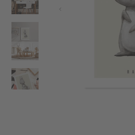
Item
1
of
5