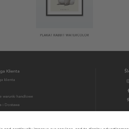
PLAKAT RABBIT WATERCOLOR
ga Klienta
Śl
a klienta
 warunki handlowe
a i Dostawa