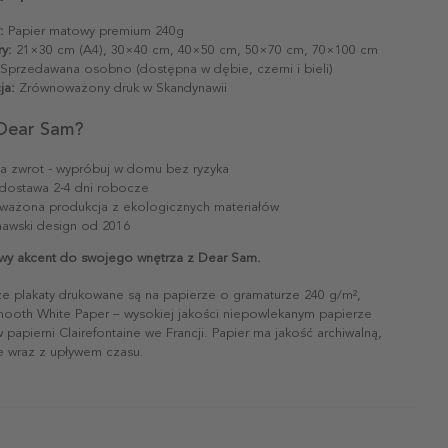
:
Papier matowy premium 240g
y:
21×30 cm (A4), 30×40 cm, 40×50 cm, 50×70 cm, 70×100 cm
Sprzedawana osobno (dostępna w dębie, czerni i bieli)
ja:
Zrównoważony druk w Skandynawii
Dear Sam?
na zwrot - wypróbuj w domu bez ryzyka
dostawa 2-4 dni robocze
ażona produkcja z ekologicznych materiałów
awski design od 2016
wy akcent do swojego wnętrza z Dear Sam.
ze plakaty drukowane są na papierze o gramaturze 240 g/m²,
mooth White Paper – wysokiej jakości niepowlekanym papierze
papierni Clairefontaine we Francji. Papier ma jakość archiwalną,
ie wraz z upływem czasu.