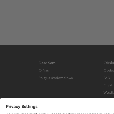
Dear Sam
Obsłu
O Nas
Obsług
Polityka środowiskowa
FAQ
Ogólne
Wysyłk