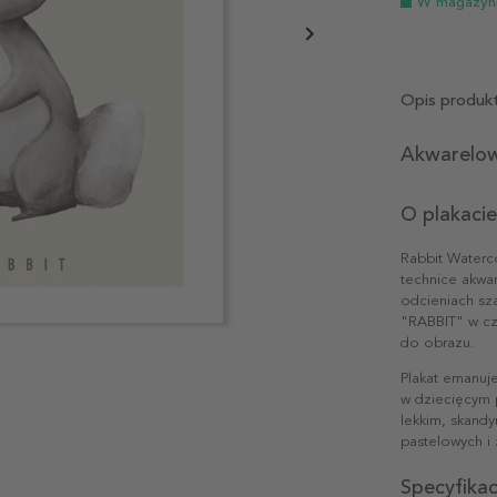
W magazyn
Opis produk
Akwarelow
O plakacie
Rabbit Waterco
technice akwa
odcieniach sza
"RABBIT" w cz
do obrazu.
Plakat emanuj
w dziecięcym 
lekkim, skandy
pastelowych i z
Specyfika