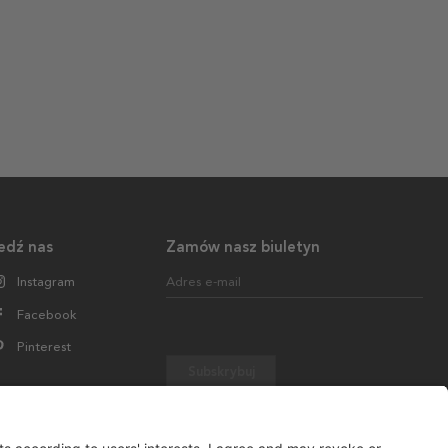
edź nas
Zamów nasz biuletyn
Instagram
Adres e-mail
Facebook
Pinterest
Subskrybuj