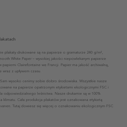
lakatach
ze plakaty drukowane są na papierze o gramaturze 240 g/m²,
mooth White Paper – wysokiej jakości niepowlekanym papierze
papierni Clairefontaine we Francji. Papier ma jakość archiwalną,
nie wraz z upływem czasu.
 Sam wysoko cenimy sobie dobro środowiska. Wszystkie nasze
ukowane na papierze opatrzonym etykietami ekologicznymi FSC i
la odpowiedzialnego leśnictwa. Nasze drukarnie są w 100%
a klimatu. Cała produkcja plakatów jest oznakowana etykietą
vanen. Tutaj dowiesz się więcej o oznakowaniu ekologicznym FSC