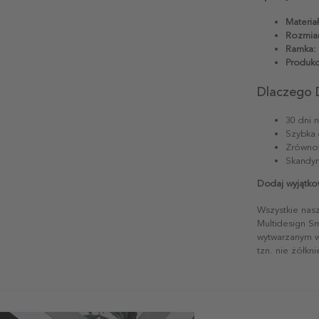
Materiał
Rozmiar
Ramka:
Produkc
Dlaczego 
30 dni 
Szybka 
Zrównow
Skandyn
Dodaj wyjątko
Wszystkie nas
Multidesign S
wytwarzanym w 
tzn. nie żółkn