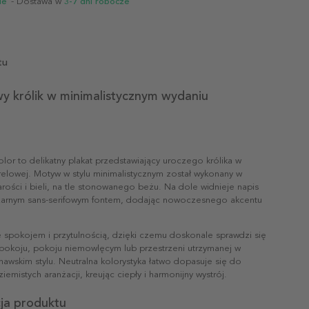
ie
- Dostawa w
3-7 dni robocze
tu
y królik w minimalistycznym wydaniu
lor to delikatny plakat przedstawiający uroczego królika w
relowej. Motyw w stylu minimalistycznym został wykonany w
rości i bieli, na tle stonowanego beżu. Na dole widnieje napis
arnym sans-serifowym fontem, dodając nowoczesnego akcentu
e spokojem i przytulnością, dzięki czemu doskonale sprawdzi się
pokoju, pokoju niemowlęcym lub przestrzeni utrzymanej w
nawskim stylu. Neutralna kolorystyka łatwo dopasuje się do
iemistych aranżacji, kreując ciepły i harmonijny wystrój.
cja produktu