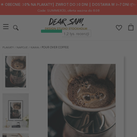
🌟 OBECNIE: 30% NA PLAKATY┃ ZWROT DO 30 DNI ┃ DOSTAWA W 2–7 DNI 📦✨
Code: SUMMER30
, oferta ważna do 8.08
PLAKATY
/
NAPOJE
/
KAWA
/
POUR OVER COFFEE