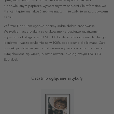
g/m², Multidesign Smooth White Paper – wysokiej jakości
niepowlekanym papierze wytwarzanym w papierni Clairefontaine we
Francji. Papier ma jakość archiwalną, tzn. nie żółknie wraz z upływem
czasu.
W firmie Dear Sam wysoko cenimy sobie dobro środowiska.
Wszystkie nasze plakaty są drukowane na papierze opatrzonym
etykietami ekologicznymi FSC i EU Ecolabel dla odpowiedzialnego
leśnictwa. Nasze drukarnie są w 100% bezpieczne dla klimatu. Cała
produkcja plakatów jest oznakowana etykietą ekologiczną Svanen.
Tutaj dowiesz się więcej o oznakowaniu ekologicznym FSC i EU
Ecolabel.
Ostatnio oglądane artykuły