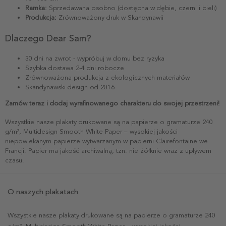
Ramka:
Sprzedawana osobno (dostępna w dębie, czerni i bieli)
Produkcja:
Zrównoważony druk w Skandynawii
Dlaczego Dear Sam?
30 dni na zwrot - wypróbuj w domu bez ryzyka
Szybka dostawa 2-4 dni robocze
Zrównoważona produkcja z ekologicznych materiałów
Skandynawski design od 2016
Zamów teraz i dodaj wyrafinowanego charakteru do swojej przestrzeni!
Wszystkie nasze plakaty drukowane są na papierze o gramaturze 240
g/m², Multidesign Smooth White Paper – wysokiej jakości
niepowlekanym papierze wytwarzanym w papierni Clairefontaine we
Francji. Papier ma jakość archiwalną, tzn. nie żółknie wraz z upływem
czasu.
O naszych plakatach
Wszystkie nasze plakaty drukowane są na papierze o gramaturze 240