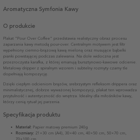
Aromatyczna Symfonia Kawy
O produkcie
Plakat "Pour Over Coffee" przedstawia realistyczny obraz procesu
zaparzania kawy metodą pour-over. Centralnym motywem jest filtr
wypełniony ciemno-brązową kawą mieloną oraz musujące bąbelki
pianki powstającej podczas zalewania. Na dole widoczna jest
przezroczysta karafka, z której emanują bursztynowo-kawowe odcienie.
Metalowy dripper z spiralnym wzorem i subtelny rozmyty czarny tle
dopełniają kompozycję.
Dzięki ciepłym odcieniom brązów, srebrzystym refleksom drippera oraz
minimalistycznej, dobrze wyważonej kompozycji, plakat ten wprowadza
przytulność i autentyczność do wnętrza. Idealny dla miłośników kawy,
którzy cenią rytuał jej parzenia.
Specyfikacja produktu
Materiał:
Papier matowy premium 240g
Rozmiary:
21×30 cm (A4), 30×40 cm, 40×50 cm, 50×70 cm,
70×100 cm