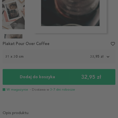
Item
1
Plakat Pour Over Coffee
favorite_border
of
4
21 x 30 cm
32,95 zł
32,95 zł
Dodaj do koszyka
W magazynie
- Dostawa w
3-7 dni robocze
Opis produktu