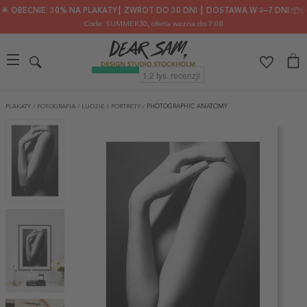
🌟 OBECNIE: 30% NA PLAKATY┃ ZWROT DO 30 DNI ┃ DOSTAWA W 2–7 DNI 📦✨
Code: SUMMER30
, oferta ważna do 7.08
PLAKATY
/
FOTOGRAFIA
/
LUDZIE I PORTRETY
/
PHOTOGRAPHIC ANATOMY