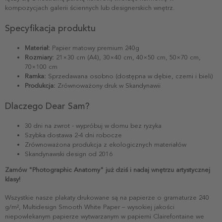
kompozycjach galerii ściennych lub designerskich wnętrz.
Specyfikacja produktu
Materiał:
Papier matowy premium 240g
Rozmiary:
21×30 cm (A4), 30×40 cm, 40×50 cm, 50×70 cm,
70×100 cm
Ramka:
Sprzedawana osobno (dostępna w dębie, czerni i bieli)
Produkcja:
Zrównoważony druk w Skandynawii
Dlaczego Dear Sam?
30 dni na zwrot - wypróbuj w domu bez ryzyka
Szybka dostawa 2-4 dni robocze
Zrównoważona produkcja z ekologicznych materiałów
Skandynawski design od 2016
Zamów "Photographic Anatomy" już dziś i nadaj wnętrzu artystycznej
klasy!
Wszystkie nasze plakaty drukowane są na papierze o gramaturze 240
g/m², Multidesign Smooth White Paper – wysokiej jakości
niepowlekanym papierze wytwarzanym w papierni Clairefontaine we