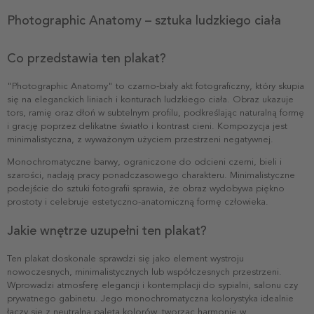
Photographic Anatomy – sztuka ludzkiego ciała
Co przedstawia ten plakat?
"Photographic Anatomy" to czarno-biały akt fotograficzny, który skupia
się na eleganckich liniach i konturach ludzkiego ciała. Obraz ukazuje
tors, ramię oraz dłoń w subtelnym profilu, podkreślając naturalną formę
i grację poprzez delikatne światło i kontrast cieni. Kompozycja jest
minimalistyczna, z wyważonym użyciem przestrzeni negatywnej.
Monochromatyczne barwy, ograniczone do odcieni czerni, bieli i
szarości, nadają pracy ponadczasowego charakteru. Minimalistyczne
podejście do sztuki fotografii sprawia, że obraz wydobywa piękno
prostoty i celebruje estetyczno-anatomiczną formę człowieka.
Jakie wnętrze uzupełni ten plakat?
Ten plakat doskonale sprawdzi się jako element wystroju
nowoczesnych, minimalistycznych lub współczesnych przestrzeni.
Wprowadzi atmosferę elegancji i kontemplacji do sypialni, salonu czy
prywatnego gabinetu. Jego monochromatyczna kolorystyka idealnie
łączy się z neutralną paletą kolorów, tworząc harmonię w