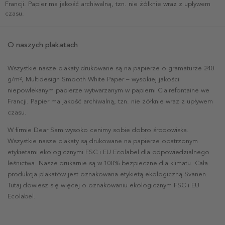
Francji. Papier ma jakość archiwalną, tzn. nie żółknie wraz z upływem
czasu.
O naszych plakatach
Wszystkie nasze plakaty drukowane są na papierze o gramaturze 240
g/m², Multidesign Smooth White Paper – wysokiej jakości
niepowlekanym papierze wytwarzanym w papierni Clairefontaine we
Francji. Papier ma jakość archiwalną, tzn. nie żółknie wraz z upływem
czasu.
W firmie Dear Sam wysoko cenimy sobie dobro środowiska.
Wszystkie nasze plakaty są drukowane na papierze opatrzonym
etykietami ekologicznymi FSC i EU Ecolabel dla odpowiedzialnego
leśnictwa. Nasze drukarnie są w 100% bezpieczne dla klimatu. Cała
produkcja plakatów jest oznakowana etykietą ekologiczną Svanen.
Tutaj dowiesz się więcej o oznakowaniu ekologicznym FSC i EU
Ecolabel.