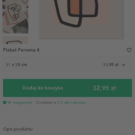
Item
1
Plakat Persona 4
favorite_border
of
4
21 x 30 cm
32,95 zł
32,95 zł
Dodaj do koszyka
W magazynie
- Dostawa w
3-7 dni robocze
Opis produktu