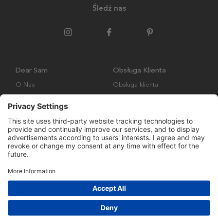
Śledź nas
Dear Sam
Obsługa Klienta
O Nas
Obsługa klienta
Polityka środowiskowa
FAQ
Ogólne warunki handlowe
Wysyłka i Dostawa
Copyright © Many Brands AB 2023. Wszelkie prawa zastrzeżone.