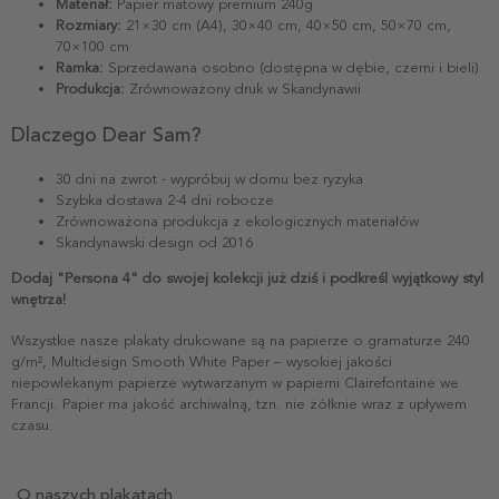
Materiał:
Papier matowy premium 240g
Rozmiary:
21×30 cm (A4), 30×40 cm, 40×50 cm, 50×70 cm,
70×100 cm
Ramka:
Sprzedawana osobno (dostępna w dębie, czerni i bieli)
Produkcja:
Zrównoważony druk w Skandynawii
Dlaczego Dear Sam?
30 dni na zwrot - wypróbuj w domu bez ryzyka
Szybka dostawa 2-4 dni robocze
Zrównoważona produkcja z ekologicznych materiałów
Skandynawski design od 2016
Dodaj "Persona 4" do swojej kolekcji już dziś i podkreśl wyjątkowy styl
wnętrza!
Wszystkie nasze plakaty drukowane są na papierze o gramaturze 240
g/m², Multidesign Smooth White Paper – wysokiej jakości
niepowlekanym papierze wytwarzanym w papierni Clairefontaine we
Francji. Papier ma jakość archiwalną, tzn. nie żółknie wraz z upływem
czasu.
O naszych plakatach