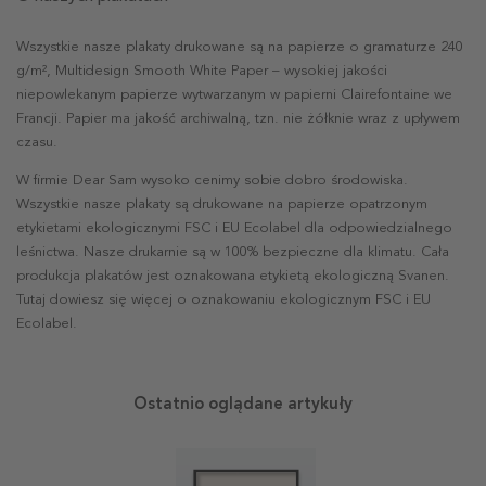
Wszystkie nasze plakaty drukowane są na papierze o gramaturze 240
g/m², Multidesign Smooth White Paper – wysokiej jakości
niepowlekanym papierze wytwarzanym w papierni Clairefontaine we
Francji. Papier ma jakość archiwalną, tzn. nie żółknie wraz z upływem
czasu.
W firmie Dear Sam wysoko cenimy sobie dobro środowiska.
Wszystkie nasze plakaty są drukowane na papierze opatrzonym
etykietami ekologicznymi FSC i EU Ecolabel dla odpowiedzialnego
leśnictwa. Nasze drukarnie są w 100% bezpieczne dla klimatu. Cała
produkcja plakatów jest oznakowana etykietą ekologiczną Svanen.
Tutaj dowiesz się więcej o oznakowaniu ekologicznym FSC i EU
Ecolabel.
Ostatnio oglądane artykuły