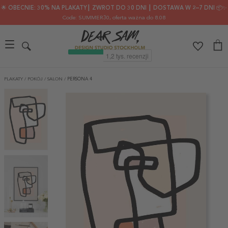
🌟 OBECNIE: 30% NA PLAKATY┃ ZWROT DO 30 DNI ┃ DOSTAWA W 2–7 DNI 📦✨
Code: SUMMER30
, oferta ważna do 8.08
PLAKATY
/
POKÓJ
/
SALON
/
PERSONA 4