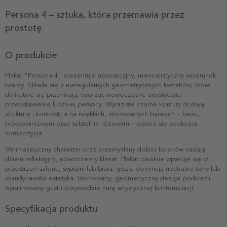
Persona 4 – sztuka, która przemawia przez
prostotę
O produkcie
Plakat "Persona 4" prezentuje abstrakcyjny, minimalistyczny wizerunek
twarzy. Składa się z nieregularnych geometrycznych kształtów, które
delikatnie się przenikają, tworząc nowoczesne artystyczne
przedstawienie ludzkiej persony. Wyraziste czarne kontury dodają
strukturę i kontrast, a na miękkich, stonowanych barwach – beżu,
brzoskwiniowym oraz subtelnie różowym – opiera się spokojna
kompozycja.
Minimalistyczny charakter oraz przemyślany dobór kolorów nadają
dziełu refleksyjny, nowoczesny klimat. Plakat idealnie wpasuje się w
przestrzeń salonu, sypialni lub biura, gdzie dominują neutralne tony lub
skandynawska estetyka. Stonowany, geometryczny design podkreśli
wyrafinowany gust i przywiedzie nutę artystycznej kontemplacji.
Specyfikacja produktu