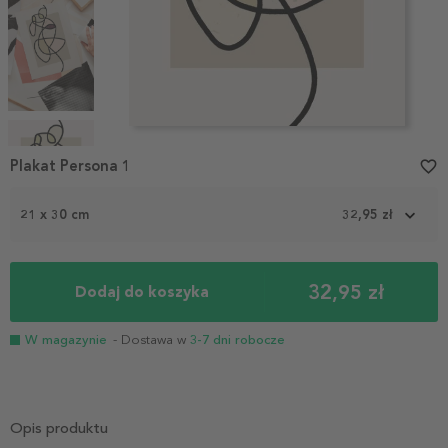
Item
1
Plakat Persona 1
favorite_border
of
4
21 x 30 cm
32,95 zł
32,95 zł
Dodaj do koszyka
W magazynie
- Dostawa w
3-7 dni robocze
Opis produktu