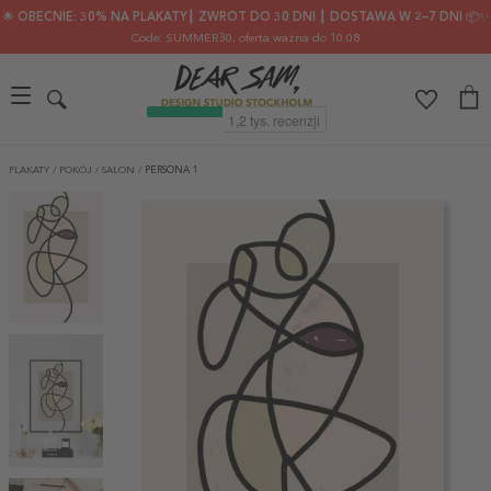
🌟 OBECNIE: 30% NA PLAKATY┃ ZWROT DO 30 DNI ┃ DOSTAWA W 2–7 DNI 📦✨
Code: SUMMER30
, oferta ważna do 10.08
PLAKATY
/
POKÓJ
/
SALON
/
PERSONA 1