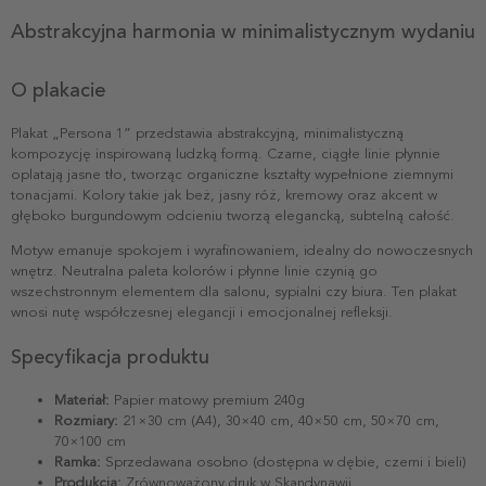
Abstrakcyjna harmonia w minimalistycznym wydaniu
O plakacie
Plakat „Persona 1” przedstawia abstrakcyjną, minimalistyczną
kompozycję inspirowaną ludzką formą. Czarne, ciągłe linie płynnie
oplatają jasne tło, tworząc organiczne kształty wypełnione ziemnymi
tonacjami. Kolory takie jak beż, jasny róż, kremowy oraz akcent w
głęboko burgundowym odcieniu tworzą elegancką, subtelną całość.
Motyw emanuje spokojem i wyrafinowaniem, idealny do nowoczesnych
wnętrz. Neutralna paleta kolorów i płynne linie czynią go
wszechstronnym elementem dla salonu, sypialni czy biura. Ten plakat
wnosi nutę współczesnej elegancji i emocjonalnej refleksji.
Specyfikacja produktu
Materiał:
Papier matowy premium 240g
Rozmiary:
21×30 cm (A4), 30×40 cm, 40×50 cm, 50×70 cm,
70×100 cm
Ramka:
Sprzedawana osobno (dostępna w dębie, czerni i bieli)
Produkcja:
Zrównoważony druk w Skandynawii