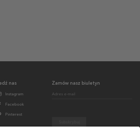
edź nas
Zamów nasz biuletyn
Instagram
Adres e-mail
Facebook
Pinterest
Subskrybuj