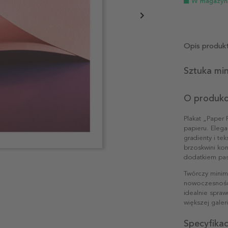
W magazyn
Opis produk
Sztuka mi
O produkc
Plakat „Paper
papieru. Elega
gradienty i te
brzoskwini kon
dodatkiem pas
Twórczy minim
nowoczesności
idealnie spraw
większej galeri
Specyfika