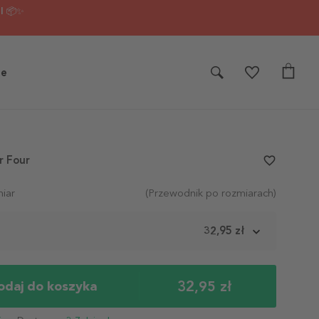
I 📦✨
je
r Four
favorite_border
iar
(Przewodnik po rozmiarach)
m
32,95 zł
32,95 zł
odaj do koszyka