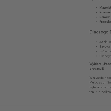
Materiał
Rozmiar
Ramka:
Produkc
Dlaczego 
30 dni 
Szybka 
Zrównow
Skandyn
Wybierz „Pape
elegancji!
Wszystkie nas
Multidesign S
wytwarzanym w 
tzn. nie żółkn