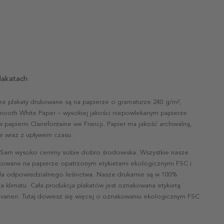
lakatach
ze plakaty drukowane są na papierze o gramaturze 240 g/m²,
mooth White Paper – wysokiej jakości niepowlekanym papierze
papierni Clairefontaine we Francji. Papier ma jakość archiwalną,
nie wraz z upływem czasu.
 Sam wysoko cenimy sobie dobro środowiska. Wszystkie nasze
ukowane na papierze opatrzonym etykietami ekologicznymi FSC i
la odpowiedzialnego leśnictwa. Nasze drukarnie są w 100%
a klimatu. Cała produkcja plakatów jest oznakowana etykietą
vanen. Tutaj dowiesz się więcej o oznakowaniu ekologicznym FSC