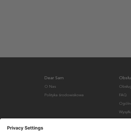
Dear Sam
Obsłu
O Nas
Obsług
Polityka środowiskowa
FAQ
Ogólne
Wysyłk