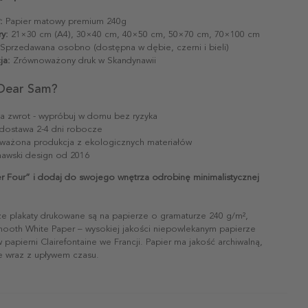
:
Papier matowy premium 240g
y:
21×30 cm (A4), 30×40 cm, 40×50 cm, 50×70 cm, 70×100 cm
Sprzedawana osobno (dostępna w dębie, czerni i bieli)
ja:
Zrównoważony druk w Skandynawii
Dear Sam?
na zwrot - wypróbuj w domu bez ryzyka
dostawa 2-4 dni robocze
ażona produkcja z ekologicznych materiałów
awski design od 2016
r Four” i dodaj do swojego wnętrza odrobinę minimalistycznej
ze plakaty drukowane są na papierze o gramaturze 240 g/m²,
mooth White Paper – wysokiej jakości niepowlekanym papierze
papierni Clairefontaine we Francji. Papier ma jakość archiwalną,
ie wraz z upływem czasu.