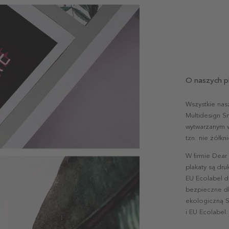
O naszych p
Wszystkie nas
Multidesign S
wytwarzanym w 
tzn. nie żółk
W firmie Dear
plakaty są dr
EU Ecolabel d
bezpieczne dl
ekologiczną S
i EU Ecolabel.