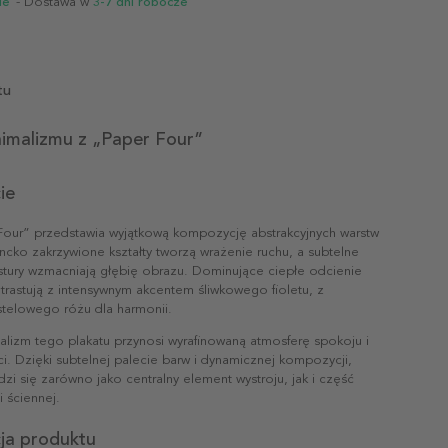
ie
- Dostawa w
3-7 dni robocze
tu
nimalizmu z „Paper Four”
ie
 Four” przedstawia wyjątkową kompozycję abstrakcyjnych warstw
ncko zakrzywione kształty tworzą wrażenie ruchu, a subtelne
kstury wzmacniają głębię obrazu. Dominujące ciepłe odcienie
trastują z intensywnym akcentem śliwkowego fioletu, z
telowego różu dla harmonii.
alizm tego plakatu przynosi wyrafinowaną atmosferę spokoju i
. Dzięki subtelnej palecie barw i dynamicznej kompozycji,
dzi się zarówno jako centralny element wystroju, jak i część
i ściennej.
cja produktu