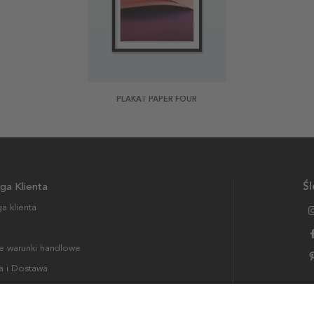
PLAKAT PAPER FOUR
ga Klienta
Śl
a klienta
 warunki handlowe
a i Dostawa