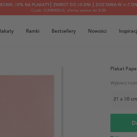
BECNIE: 30% NA PLAKATY┃ ZWROT DO 30 DNI ┃ DOSTAWA W 2–7 DN
Code: SUMMER30
, oferta ważna do 8.08
lakaty
Ramki
Bestsellery
Nowości
Inspirac
Plakat Pape
Wybierz rozm
21 x 30 c
D