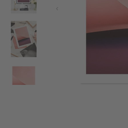
Item
1
of
4