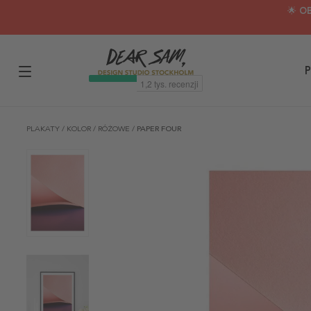
🌟 O
P
PLAKATY
/
KOLOR
/
RÓŻOWE
/
PAPER FOUR