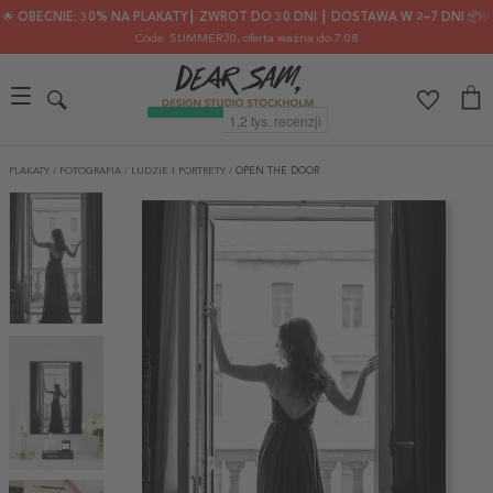
🌟 OBECNIE: 30% NA PLAKATY┃ ZWROT DO 30 DNI ┃ DOSTAWA W 2–7 DNI 📦✨
Code: SUMMER30
, oferta ważna do 7.08
PLAKATY
/
FOTOGRAFIA
/
LUDZIE I PORTRETY
/
OPEN THE DOOR