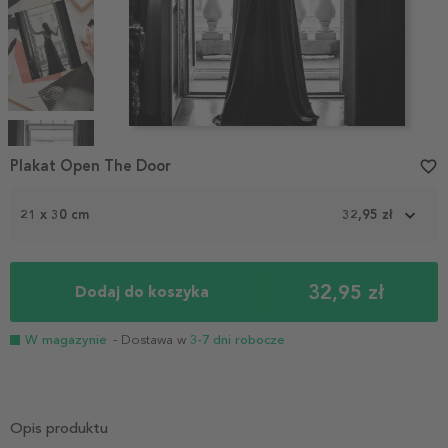
Item
1
Plakat Open The Door
favorite_border
of
4
21 x 30 cm
32,95 zł
32,95 zł
Dodaj do koszyka
W magazynie
- Dostawa w
3-7 dni robocze
Opis produktu