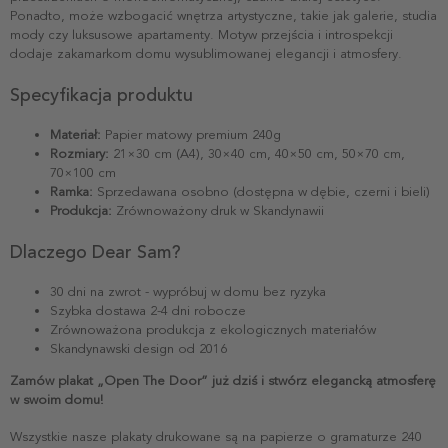
Ponadto, może wzbogacić wnętrza artystyczne, takie jak galerie, studia
mody czy luksusowe apartamenty. Motyw przejścia i introspekcji
dodaje zakamarkom domu wysublimowanej elegancji i atmosfery.
Specyfikacja produktu
Materiał:
Papier matowy premium 240g
Rozmiary:
21×30 cm (A4), 30×40 cm, 40×50 cm, 50×70 cm,
70×100 cm
Ramka:
Sprzedawana osobno (dostępna w dębie, czerni i bieli)
Produkcja:
Zrównoważony druk w Skandynawii
Dlaczego Dear Sam?
30 dni na zwrot - wypróbuj w domu bez ryzyka
Szybka dostawa 2-4 dni robocze
Zrównoważona produkcja z ekologicznych materiałów
Skandynawski design od 2016
Zamów plakat „Open The Door” już dziś i stwórz elegancką atmosferę
w swoim domu!
Wszystkie nasze plakaty drukowane są na papierze o gramaturze 240