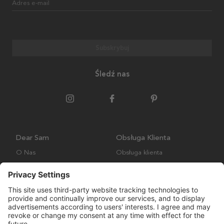
Adres e-mail
Subskrybuj
Śledź nas
Dear Sam
Obsługa Klienta
O Nas
Obsługa klienta
Polityka środowiskowa
FAQ
Ogólne warunki handlowe
Wysyłka i Dostawa