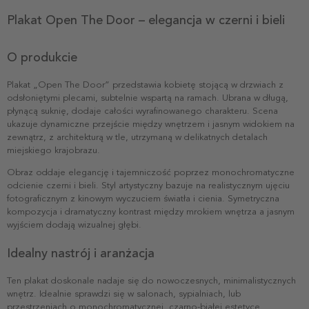
Plakat Open The Door – elegancja w czerni i bieli
O produkcie
Plakat „Open The Door” przedstawia kobietę stojącą w drzwiach z
odsłoniętymi plecami, subtelnie wspartą na ramach. Ubrana w długą,
płynącą suknię, dodaje całości wyrafinowanego charakteru. Scena
ukazuje dynamiczne przejście między wnętrzem i jasnym widokiem na
zewnątrz, z architekturą w tle, utrzymaną w delikatnych detalach
miejskiego krajobrazu.
Obraz oddaje elegancję i tajemniczość poprzez monochromatyczne
odcienie czerni i bieli. Styl artystyczny bazuje na realistycznym ujęciu
fotograficznym z kinowym wyczuciem światła i cienia. Symetryczna
kompozycja i dramatyczny kontrast między mrokiem wnętrza a jasnym
wyjściem dodają wizualnej głębi.
Idealny nastrój i aranżacja
Ten plakat doskonale nadaje się do nowoczesnych, minimalistycznych
wnętrz. Idealnie sprawdzi się w salonach, sypialniach, lub
przestrzeniach o monochromatycznej, czarno-białej estetyce.