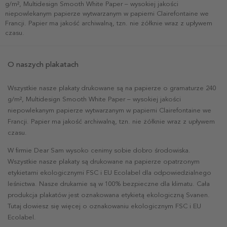
g/m², Multidesign Smooth White Paper – wysokiej jakości
niepowlekanym papierze wytwarzanym w papierni Clairefontaine we
Francji. Papier ma jakość archiwalną, tzn. nie żółknie wraz z upływem
czasu.
O naszych plakatach
Wszystkie nasze plakaty drukowane są na papierze o gramaturze 240
g/m², Multidesign Smooth White Paper – wysokiej jakości
niepowlekanym papierze wytwarzanym w papierni Clairefontaine we
Francji. Papier ma jakość archiwalną, tzn. nie żółknie wraz z upływem
czasu.
W firmie Dear Sam wysoko cenimy sobie dobro środowiska.
Wszystkie nasze plakaty są drukowane na papierze opatrzonym
etykietami ekologicznymi FSC i EU Ecolabel dla odpowiedzialnego
leśnictwa. Nasze drukarnie są w 100% bezpieczne dla klimatu. Cała
produkcja plakatów jest oznakowana etykietą ekologiczną Svanen.
Tutaj dowiesz się więcej o oznakowaniu ekologicznym FSC i EU
Ecolabel.