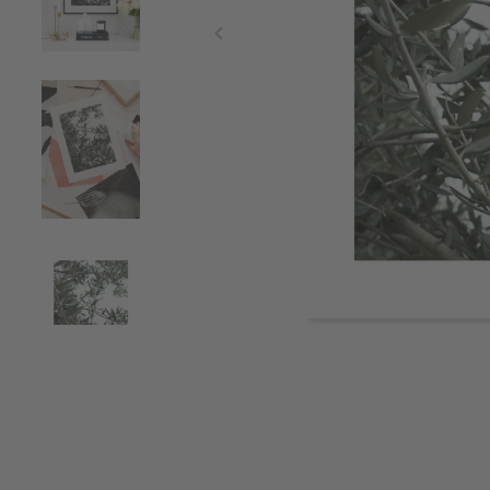
Item
1
of
4