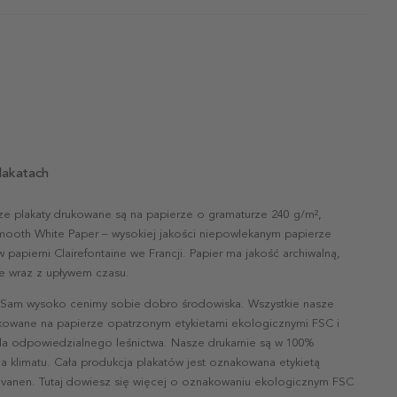
lakatach
ze plakaty drukowane są na papierze o gramaturze 240 g/m²,
mooth White Paper – wysokiej jakości niepowlekanym papierze
papierni Clairefontaine we Francji. Papier ma jakość archiwalną,
nie wraz z upływem czasu.
 Sam wysoko cenimy sobie dobro środowiska. Wszystkie nasze
ukowane na papierze opatrzonym etykietami ekologicznymi FSC i
la odpowiedzialnego leśnictwa. Nasze drukarnie są w 100%
a klimatu. Cała produkcja plakatów jest oznakowana etykietą
vanen. Tutaj dowiesz się więcej o oznakowaniu ekologicznym FSC