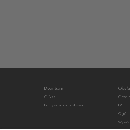
Dear Sam
Obsłu
O Nas
Obsług
Polityka środowiskowa
FAQ
Ogólne
Wysyłk