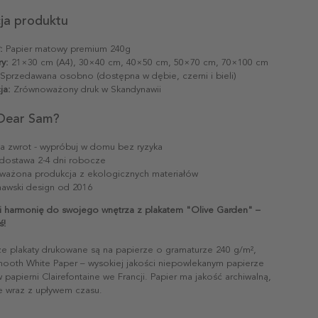
cja produktu
:
Papier matowy premium 240g
y:
21×30 cm (A4), 30×40 cm, 40×50 cm, 50×70 cm, 70×100 cm
Sprzedawana osobno (dostępna w dębie, czerni i bieli)
ja:
Zrównoważony druk w Skandynawii
Dear Sam?
na zwrot - wypróbuj w domu bez ryzyka
dostawa 2-4 dni robocze
ażona produkcja z ekologicznych materiałów
awski design od 2016
i harmonię do swojego wnętrza z plakatem "Olive Garden" –
ś!
ze plakaty drukowane są na papierze o gramaturze 240 g/m²,
mooth White Paper – wysokiej jakości niepowlekanym papierze
papierni Clairefontaine we Francji. Papier ma jakość archiwalną,
ie wraz z upływem czasu.