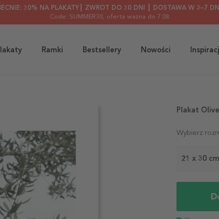
BECNIE: 30% NA PLAKATY┃ ZWROT DO 30 DNI ┃ DOSTAWA W 2–7 DN
Code: SUMMER30
, oferta ważna do 7.08
lakaty
Ramki
Bestsellery
Nowości
Inspirac
Plakat Oliv
Wybierz rozm
21 x 30 c
D