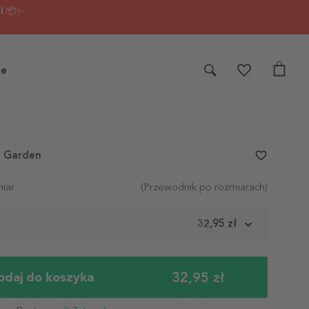
I 📦✨
je
e Garden
favorite_border
iar
(Przewodnik po rozmiarach)
m
32,95 zł
32,95 zł
odaj do koszyka