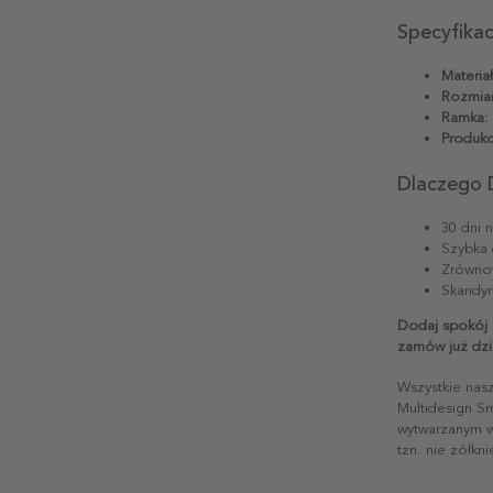
Specyfika
Materiał
Rozmiar
Ramka:
Produkc
Dlaczego 
30 dni 
Szybka 
Zrównow
Skandyn
Dodaj spokój 
zamów już dzi
Wszystkie nas
Multidesign S
wytwarzanym w 
tzn. nie żółkn