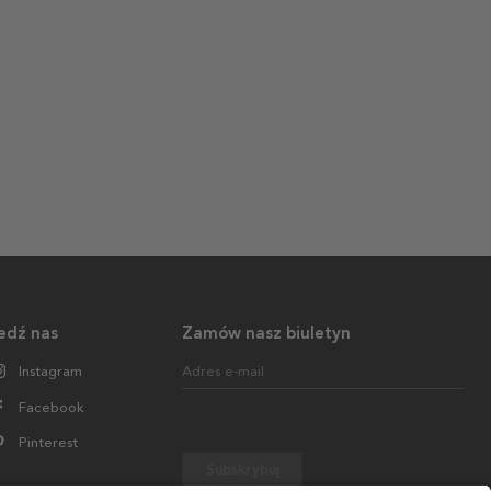
edź nas
Zamów nasz biuletyn
Instagram
Adres e-mail
Facebook
Pinterest
Subskrybuj