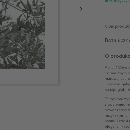
W magazyn
Opis produk
Botaniczn
O produkc
Plakat "Olive 
botanicznym st
matowej szaroś
Ułożenie gałąz
nadaje głębi ilu
Ta minimalisty
śródziemnomor
nowoczesne wn
rustykalnym ch
natury. Dzięki
elegancji każd