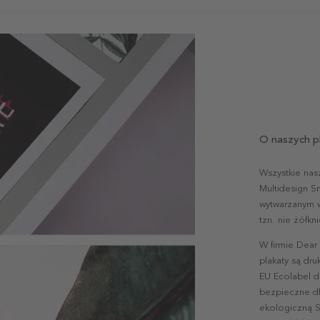
O naszych p
Wszystkie nas
Multidesign S
wytwarzanym w 
tzn. nie żółk
W firmie Dear
plakaty są dr
EU Ecolabel d
bezpieczne dl
ekologiczną S