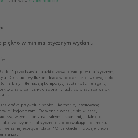
ie
- Dostawa w
3-7 dni robocze
tu
e piękno w minimalistycznym wydaniu
ie
Garden" przedstawia gałązki drzewa oliwnego w realistycznym,
ylu. Delikatne, wydłużone liście w odcieniach oliwkowej zieleni i
ci na białym tle nadają kompozycji subtelności i elegancji.
ek tworzy organiczny, diagonalny ruch, co przyciąga wzrok i
stracji.
czna grafika przywołuje spokój i harmonię, inspirowaną
skimi krajobrazami. Doskonale wpasuje się w jasne,
ętrza, w tym salon z naturalnymi akcentami, jadalnię o
arakterze czy minimalistyczne biuro poszukujące elementu
 uniwersalnej estetyce, plakat "Olive Garden" dodaje ciepła i
ej aranżacji.