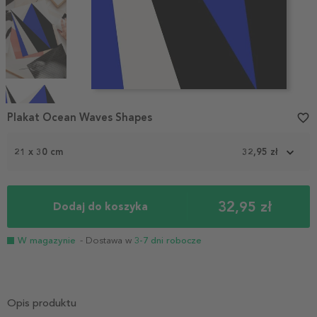
Item
1
Plakat Ocean Waves Shapes
favorite_border
of
4
21 x 30 cm
32,95 zł
32,95 zł
Dodaj do koszyka
W magazynie
- Dostawa w
3-7 dni robocze
Opis produktu