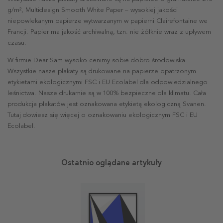
g/m², Multidesign Smooth White Paper – wysokiej jakości
niepowlekanym papierze wytwarzanym w papierni Clairefontaine we
Francji. Papier ma jakość archiwalną, tzn. nie żółknie wraz z upływem
czasu.
W firmie Dear Sam wysoko cenimy sobie dobro środowiska.
Wszystkie nasze plakaty są drukowane na papierze opatrzonym
etykietami ekologicznymi FSC i EU Ecolabel dla odpowiedzialnego
leśnictwa. Nasze drukarnie są w 100% bezpieczne dla klimatu. Cała
produkcja plakatów jest oznakowana etykietą ekologiczną Svanen.
Tutaj dowiesz się więcej o oznakowaniu ekologicznym FSC i EU
Ecolabel.
Ostatnio oglądane artykuły