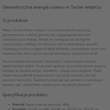
Geometryczna energia oceanu w Twoim wnętrzu
O produkcie
Plakat „Ocean Waves Shapes” to nowoczesna kompozycja
geometryczna, w której główną rolę odgrywają dynamicznie
rozmieszczone trójkąty. Motyw ten nawiązuje do energii fal
oceanicznych, oddając ich rytmiczny ruch w abstrakcyjny sposób.
Dominujące kolory to głęboki błękit królewski, kontrastowa czerń oraz
neutralna biel, które razem tworzą harmonijną i wyważoną całość.
Ten minimalistyczny projekt z wyraźnymi, ostrymi liniami emanuje
współczesnym stylem. Doskonale wpasuje się w nowoczesne wnętrza,
dodając im dynamicznego charakteru i artystycznej elegancji. Plakat
doskonale podkreśli przestronność i prostotę salonów, biur lub
pracowni twórczych. Świetnie komponuje się zarówno z neutralnymi
barwami, jak i elementami metalicznymi czy jasnym drewnem.
Specyfikacja produktu
Materiał:
Papier matowy premium 240g
Rozmiary:
21×30 cm (A4), 30×40 cm, 40×50 cm, 50×70 cm,