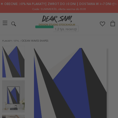
🌟 OBECNIE: 30% NA PLAKATY┃ ZWROT DO 30 DNI ┃ DOSTAWA W 2–7 DNI 📦✨
Code: SUMMER30
, oferta ważna do 8.08
PLAKATY
/
STYL
/
OCEAN WAVES SHAPES