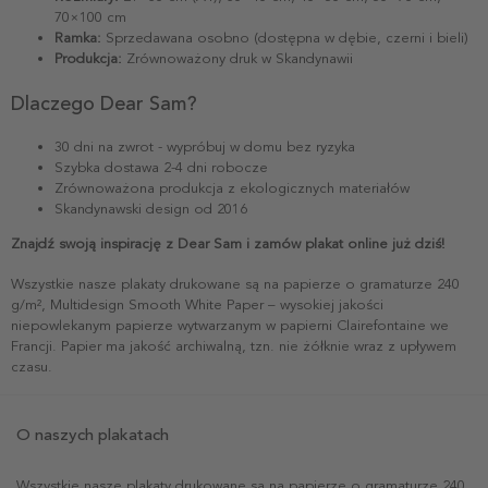
70×100 cm
Ramka:
Sprzedawana osobno (dostępna w dębie, czerni i bieli)
Produkcja:
Zrównoważony druk w Skandynawii
Dlaczego Dear Sam?
30 dni na zwrot - wypróbuj w domu bez ryzyka
Szybka dostawa 2-4 dni robocze
Zrównoważona produkcja z ekologicznych materiałów
Skandynawski design od 2016
Znajdź swoją inspirację z Dear Sam i zamów plakat online już dziś!
Wszystkie nasze plakaty drukowane są na papierze o gramaturze 240
g/m², Multidesign Smooth White Paper – wysokiej jakości
niepowlekanym papierze wytwarzanym w papierni Clairefontaine we
Francji. Papier ma jakość archiwalną, tzn. nie żółknie wraz z upływem
czasu.
O naszych plakatach
Wszystkie nasze plakaty drukowane są na papierze o gramaturze 240