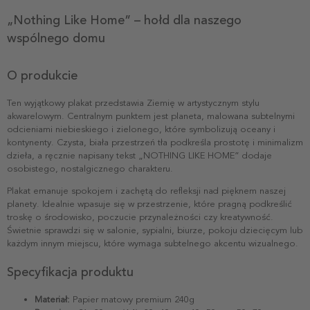
„Nothing Like Home” – hołd dla naszego
wspólnego domu
O produkcie
Ten wyjątkowy plakat przedstawia Ziemię w artystycznym stylu
akwarelowym. Centralnym punktem jest planeta, malowana subtelnymi
odcieniami niebieskiego i zielonego, które symbolizują oceany i
kontynenty. Czysta, biała przestrzeń tła podkreśla prostotę i minimalizm
dzieła, a ręcznie napisany tekst „NOTHING LIKE HOME” dodaje
osobistego, nostalgicznego charakteru.
Plakat emanuje spokojem i zachętą do refleksji nad pięknem naszej
planety. Idealnie wpasuje się w przestrzenie, które pragną podkreślić
troskę o środowisko, poczucie przynależności czy kreatywność.
Świetnie sprawdzi się w salonie, sypialni, biurze, pokoju dziecięcym lub
każdym innym miejscu, które wymaga subtelnego akcentu wizualnego.
Specyfikacja produktu
Materiał:
Papier matowy premium 240g