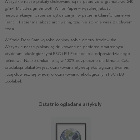
Wszystkie nasze plakaty drukowane są na papierze o gramaturze 240
g/m², Multidesign Smooth White Paper – wysokiej jakości
niepowlekanym papierze wytwarzanym w papierni Clairefontaine we
Francji. Papier ma jakość archiwalną, tzn. nie żółknie wraz z upływem
czasu.
W firmie Dear Sam wysoko cenimy sobie dobro środowiska.
Wszystkie nasze plakaty są drukowane na papierze opatrzonym
etykietami ekologicznymi FSC i EU Ecolabel dla odpowiedzialnego
leśnictwa. Nasze drukarnie są w 100% bezpieczne dla klimatu. Cała
produkcja plakatów jest oznakowana etykietą ekologiczną Svanen.
Tutaj dowiesz się więcej o oznakowaniu ekologicznym FSC i EU
Ecolabel.
Ostatnio oglądane artykuły