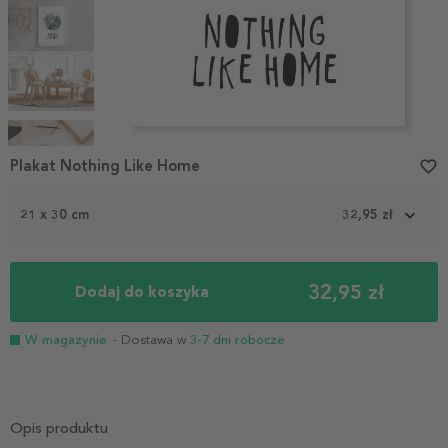
Item
1
Plakat Nothing Like Home
favorite_border
of
5
21 x 30 cm
32,95 zł
32,95 zł
Dodaj do koszyka
W magazynie
- Dostawa w
3-7 dni robocze
Opis produktu