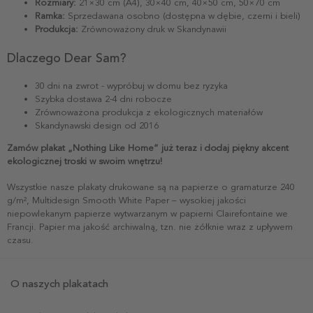
Rozmiary:
21×30 cm (A4), 30×40 cm, 40×50 cm, 50×70 cm
Ramka:
Sprzedawana osobno (dostępna w dębie, czerni i bieli)
Produkcja:
Zrównoważony druk w Skandynawii
Dlaczego Dear Sam?
30 dni na zwrot - wypróbuj w domu bez ryzyka
Szybka dostawa 2-4 dni robocze
Zrównoważona produkcja z ekologicznych materiałów
Skandynawski design od 2016
Zamów plakat „Nothing Like Home” już teraz i dodaj piękny akcent
ekologicznej troski w swoim wnętrzu!
Wszystkie nasze plakaty drukowane są na papierze o gramaturze 240
g/m², Multidesign Smooth White Paper – wysokiej jakości
niepowlekanym papierze wytwarzanym w papierni Clairefontaine we
Francji. Papier ma jakość archiwalną, tzn. nie żółknie wraz z upływem
czasu.
O naszych plakatach