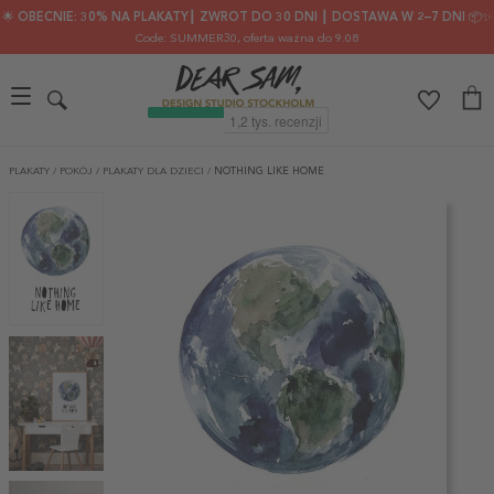
🌟 OBECNIE: 30% NA PLAKATY┃ ZWROT DO 30 DNI ┃ DOSTAWA W 2–7 DNI 📦✨
Code: SUMMER30
, oferta ważna do 9.08
PLAKATY
/
POKÓJ
/
PLAKATY DLA DZIECI
/
NOTHING LIKE HOME