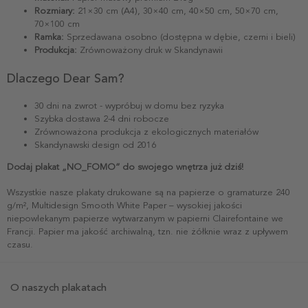
Rozmiary:
21×30 cm (A4), 30×40 cm, 40×50 cm, 50×70 cm,
70×100 cm
Ramka:
Sprzedawana osobno (dostępna w dębie, czerni i bieli)
Produkcja:
Zrównoważony druk w Skandynawii
Dlaczego Dear Sam?
30 dni na zwrot - wypróbuj w domu bez ryzyka
Szybka dostawa 2-4 dni robocze
Zrównoważona produkcja z ekologicznych materiałów
Skandynawski design od 2016
Dodaj plakat „NO_FOMO” do swojego wnętrza już dziś!
Wszystkie nasze plakaty drukowane są na papierze o gramaturze 240
g/m², Multidesign Smooth White Paper – wysokiej jakości
niepowlekanym papierze wytwarzanym w papierni Clairefontaine we
Francji. Papier ma jakość archiwalną, tzn. nie żółknie wraz z upływem
czasu.
O naszych plakatach