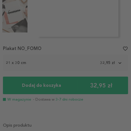
Item
1
Plakat NO_FOMO
favorite_border
of
4
21 x 30 cm
32,95 zł
32,95 zł
Dodaj do koszyka
W magazynie
- Dostawa w
3-7 dni robocze
Opis produktu