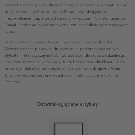
Wszystkie nasze plakaty drukowane są na papierze o gramaturze 240
g/m², Multidesign Smooth White Paper – wysokiej jakości
niepowlekanym papierze wytwarzanym w papierni Clairefontaine we
Francji. Papier ma jakość archiwalną, tzn. nie żółknie wraz z upływem
czasu.
W firmie Dear Sam wysoko cenimy sobie dobro środowiska.
Wszystkie nasze plakaty są drukowane na papierze opatrzonym
etykietami ekologicznymi FSC i EU Ecolabel dla odpowiedzialnego
leśnictwa. Nasze drukarnie są w 100% bezpieczne dla klimatu. Cała
produkcja plakatów jest oznakowana etykietą ekologiczną Svanen.
Tutaj dowiesz się więcej o oznakowaniu ekologicznym FSC i EU
Ecolabel.
Ostatnio oglądane artykuły