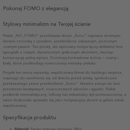
Pokonaj FOMO z elegancją
Stylowy minimalizm na Twojej ścianie
Plakat „NO_FOMO” przedstawia słowo „fomo” napisane drobnymi
literami czcionką z szeryfem, przekreślone odważnym, poziomym
czarnym pasem. Ten prosty, ale wymowny motyw łączy delikatne linie
typografii z ostrym, dynamicznym graficznym akcentem, tworząc
kompozycję pełną wyrazu. Dominują kontrastowe kolory – czarny i
biały, które podkreślają nowoczesną estetykę plakatu.
Projekt ten wnosi wyrazisty, współczesny klimat do każdego wnętrza,
inspirując do uwolnienia się od strachu przed utratą, symbolicznie
przekazanego przez przekreślenie „fomo”. Idealnie pasuje do biur,
przestrzeni kreatywnych, nowoczesnych salonów i sypialni. Plakat
podkreśli minimalistyczny, loftowy lub industrialny styl pomieszczenia, a
także doskonale sprawdzi się jako motywacyjny akcent w galerii sztuki
współczesnej.
Specyfikacja produktu
Materiał:
Papier matowy premium 240g