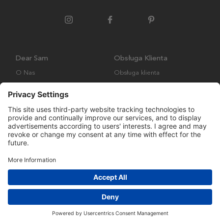
Dear Sam
Obsługa Klienta
O Nas
Obsługa klienta
Polityka środowiskowa
FAQ
Ogólne warunki handlowe
Wysyłka i Dostawa
Copyright © Many Brands AB 2023. Wszelkie prawa zastrzeżone.