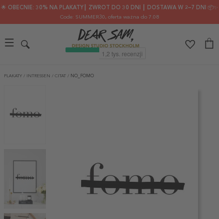
🌟 OBECNIE: 30% NA PLAKATY┃ ZWROT DO 30 DNI ┃ DOSTAWA W 2–7 DNI 📦✨
Code: SUMMER30
, oferta ważna do 7.08
PLAKATY
/
INTRESSEN
/
CITAT
/
NO_FOMO