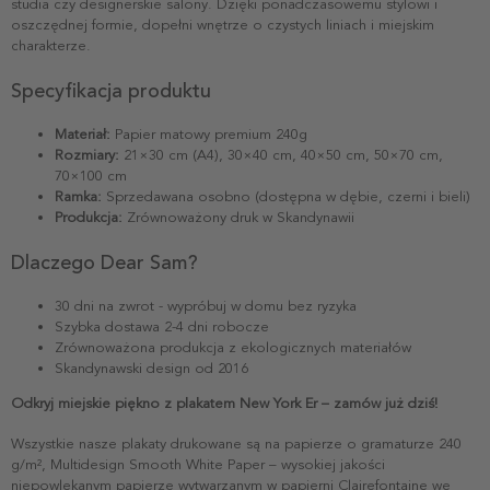
studia czy designerskie salony. Dzięki ponadczasowemu stylowi i
oszczędnej formie, dopełni wnętrze o czystych liniach i miejskim
charakterze.
Specyfikacja produktu
Materiał:
Papier matowy premium 240g
Rozmiary:
21×30 cm (A4), 30×40 cm, 40×50 cm, 50×70 cm,
70×100 cm
Ramka:
Sprzedawana osobno (dostępna w dębie, czerni i bieli)
Produkcja:
Zrównoważony druk w Skandynawii
Dlaczego Dear Sam?
30 dni na zwrot - wypróbuj w domu bez ryzyka
Szybka dostawa 2-4 dni robocze
Zrównoważona produkcja z ekologicznych materiałów
Skandynawski design od 2016
Odkryj miejskie piękno z plakatem New York Er – zamów już dziś!
Wszystkie nasze plakaty drukowane są na papierze o gramaturze 240
g/m², Multidesign Smooth White Paper – wysokiej jakości
niepowlekanym papierze wytwarzanym w papierni Clairefontaine we