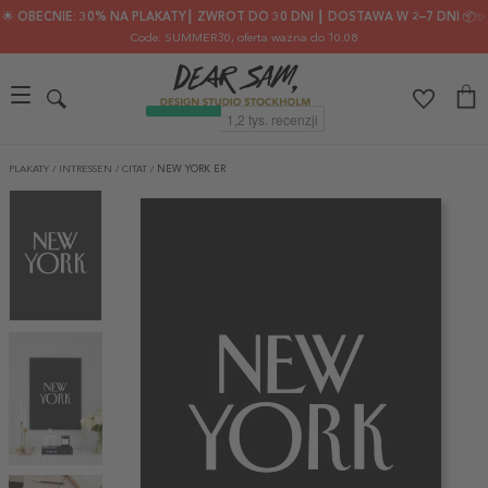
🌟 OBECNIE: 30% NA PLAKATY┃ ZWROT DO 30 DNI ┃ DOSTAWA W 2–7 DNI 📦✨
Code: SUMMER30
, oferta ważna do 10.08
PLAKATY
/
INTRESSEN
/
CITAT
/
NEW YORK ER