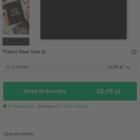
Item
1
Plakat New York Er
favorite_border
of
4
21 x 30 cm
32,95 zł
32,95 zł
Dodaj do koszyka
W magazynie
- Dostawa w
3-7 dni robocze
Opis produktu