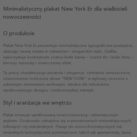
Minimalistyczny plakat New York Er dla wielbicieli
nowoczesności
O produkcie
Plakat New York Er prezentuje minimalistyczne typograficzne podejście,
ukazując nazwy miasta w odważnym i eleganckim stylu. Grafika
wykorzystuje kontrastowe czarno-białe barwy – czarne tło i białe litery –
tworząc wyrazisty i nowoczesny efekt.
Tę pracę charakteryzuje prostota i elegancja: centralnie umieszczone,
równomiernie rozłożone słowa "NEW YORK" w stylowej czcionce z
subtelnymi elementami serifowymi. Idealna dla miłośników
wyrafinowanego designu i wielkomiejskiej estetyki.
Styl i aranżacja we wnętrzu
Plakat emanuje wyrafinowaną nowoczesnością i urbanistycznym
szykiem. Doskonale odnajdzie się w przestrzeniach minimalistycznych,
loftowych czy industrialnych. Pasuje do monochromatycznych lub
neutralnych kolorystycznie pomieszczeń, takich jak apartamenty, biura,