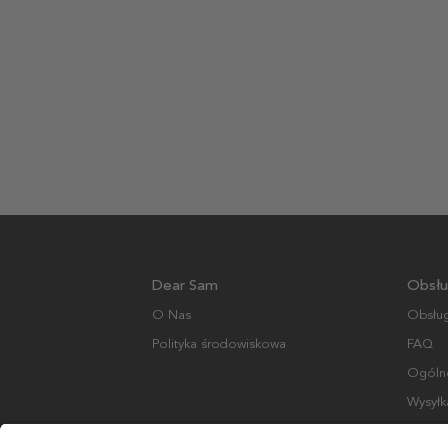
Dear Sam
Obsłu
O Nas
Obsług
Polityka środowiskowa
FAQ
Ogólne
Wysyłk