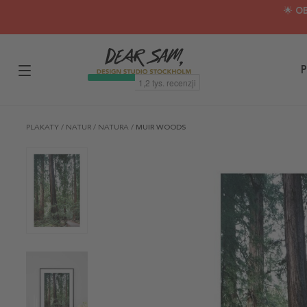
🌟 O
P
PLAKATY
/
NATUR
/
NATURA
/
MUIR WOODS