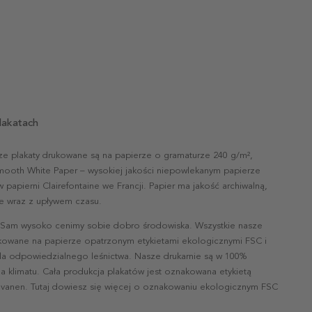
lakatach
ze plakaty drukowane są na papierze o gramaturze 240 g/m²,
mooth White Paper – wysokiej jakości niepowlekanym papierze
papierni Clairefontaine we Francji. Papier ma jakość archiwalną,
nie wraz z upływem czasu.
 Sam wysoko cenimy sobie dobro środowiska. Wszystkie nasze
ukowane na papierze opatrzonym etykietami ekologicznymi FSC i
la odpowiedzialnego leśnictwa. Nasze drukarnie są w 100%
a klimatu. Cała produkcja plakatów jest oznakowana etykietą
vanen. Tutaj dowiesz się więcej o oznakowaniu ekologicznym FSC