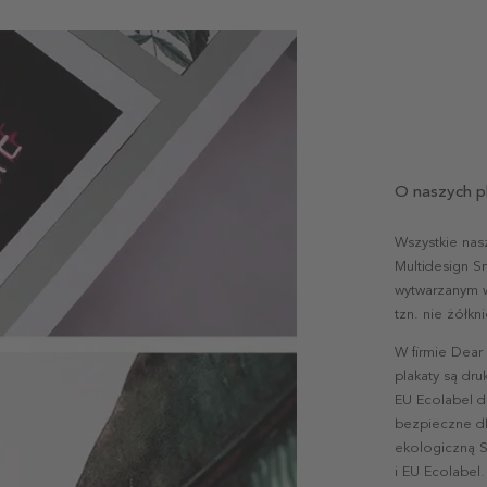
O naszych p
Wszystkie nas
Multidesign S
wytwarzanym w 
tzn. nie żółk
W firmie Dear
plakaty są dr
EU Ecolabel d
bezpieczne dl
ekologiczną S
i EU Ecolabel.