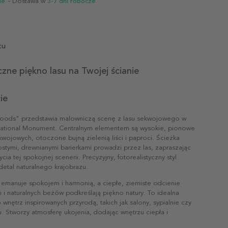
ie
- Dostawa w
3-7 dni robocze
tu
zne piękno lasu na Twojej ścianie
ie
Woods" przedstawia malowniczą scenę z lasu sekwojowego w
ational Monument. Centralnym elementem są wysokie, pionowe
wojowych, otoczone bujną zielenią liści i paproci. Ścieżka
stymi, drewnianymi barierkami prowadzi przez las, zapraszając
ia tej spokojnej scenerii. Precyzyjny, fotorealistyczny styl
etal naturalnego krajobrazu.
 emanuje spokojem i harmonią, a ciepłe, ziemiste odcienie
i i naturalnych beżów podkreślają piękno natury. To idealna
wnętrz inspirowanych przyrodą, takich jak salony, sypialnie czy
u. Stworzy atmosferę ukojenia, dodając wnętrzu ciepła i