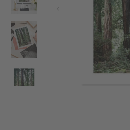
Item
1
of
4