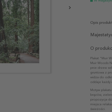
W magazyn
Opis produk
Majestatyc
O produkc
Plakat "Muir 
Muir Woods N
pnie drzew sek
gruntowa z pro
widza do odkryc
oddaje każdy d
Motyw plakatu
brązów, zielen
propozycja do 
miejsca relaks
świeżości.