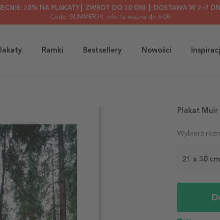
BECNIE: 30% NA PLAKATY┃ ZWROT DO 30 DNI ┃ DOSTAWA W 2–7 DN
Code: SUMMER30
, oferta ważna do 6.08
lakaty
Ramki
Bestsellery
Nowości
Inspirac
Plakat Mui
Wybierz rozm
21 x 30 c
D