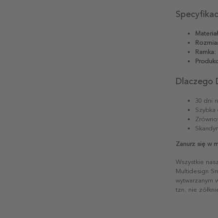
Specyfika
Materiał
Rozmiar
Ramka:
Produkc
Dlaczego 
30 dni 
Szybka 
Zrównow
Skandyn
Zanurz się w 
Wszystkie nas
Multidesign S
wytwarzanym w 
tzn. nie żółkn