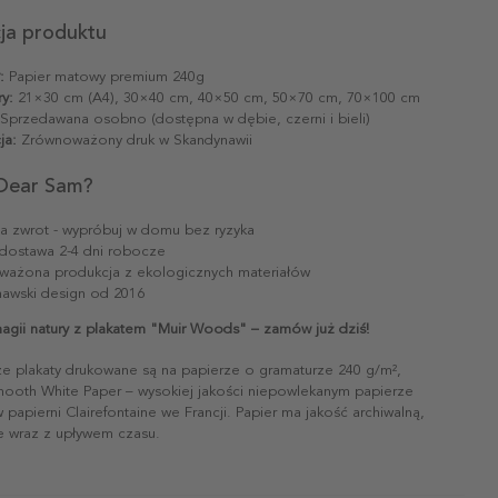
cja produktu
:
Papier matowy premium 240g
y:
21×30 cm (A4), 30×40 cm, 40×50 cm, 50×70 cm, 70×100 cm
Sprzedawana osobno (dostępna w dębie, czerni i bieli)
ja:
Zrównoważony druk w Skandynawii
Dear Sam?
na zwrot - wypróbuj w domu bez ryzyka
dostawa 2-4 dni robocze
ażona produkcja z ekologicznych materiałów
awski design od 2016
magii natury z plakatem "Muir Woods" – zamów już dziś!
ze plakaty drukowane są na papierze o gramaturze 240 g/m²,
mooth White Paper – wysokiej jakości niepowlekanym papierze
papierni Clairefontaine we Francji. Papier ma jakość archiwalną,
ie wraz z upływem czasu.