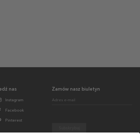
edź nas
Zamów nasz biuletyn
Instagram
Adres e-mail
Facebook
Pinterest
Subskrybuj