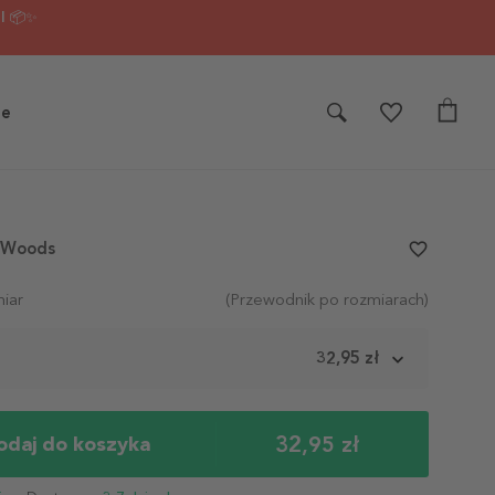
I 📦✨
je
r Woods
favorite_border
iar
(Przewodnik po rozmiarach)
m
32,95 zł
32,95 zł
odaj do koszyka