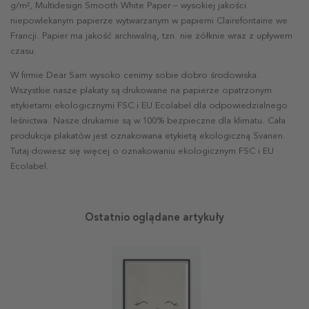
g/m², Multidesign Smooth White Paper – wysokiej jakości
niepowlekanym papierze wytwarzanym w papierni Clairefontaine we
Francji. Papier ma jakość archiwalną, tzn. nie żółknie wraz z upływem
czasu.
W firmie Dear Sam wysoko cenimy sobie dobro środowiska.
Wszystkie nasze plakaty są drukowane na papierze opatrzonym
etykietami ekologicznymi FSC i EU Ecolabel dla odpowiedzialnego
leśnictwa. Nasze drukarnie są w 100% bezpieczne dla klimatu. Cała
produkcja plakatów jest oznakowana etykietą ekologiczną Svanen.
Tutaj dowiesz się więcej o oznakowaniu ekologicznym FSC i EU
Ecolabel.
Ostatnio oglądane artykuły