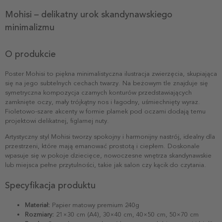
Mohisi – delikatny urok skandynawskiego
minimalizmu
O produkcie
Poster Mohisi to piękna minimalistyczna ilustracja zwierzęcia, skupiająca
się na jego subtelnych cechach twarzy. Na beżowym tle znajduje się
symetryczna kompozycja czarnych konturów przedstawiających
zamknięte oczy, mały trójkątny nos i łagodny, uśmiechnięty wyraz.
Fioletowo-szare akcenty w formie plamek pod oczami dodają temu
projektowi delikatnej, figlarnej nuty.
Artystyczny styl Mohisi tworzy spokojny i harmonijny nastrój, idealny dla
przestrzeni, które mają emanować prostotą i ciepłem. Doskonale
wpasuje się w pokoje dziecięce, nowoczesne wnętrza skandynawskie
lub miejsca pełne przytulności, takie jak salon czy kącik do czytania.
Specyfikacja produktu
Materiał:
Papier matowy premium 240g
Rozmiary:
21×30 cm (A4), 30×40 cm, 40×50 cm, 50×70 cm