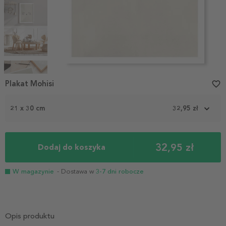
Item
1
Plakat Mohisi
favorite_border
of
5
21 x 30 cm
32,95 zł
32,95 zł
Dodaj do koszyka
W magazynie
- Dostawa w
3-7 dni robocze
Opis produktu