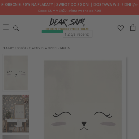
🌟 OBECNIE: 30% NA PLAKATY┃ ZWROT DO 30 DNI ┃ DOSTAWA W 2–7 DNI 📦✨
Code: SUMMER30
, oferta ważna do 7.08
PLAKATY
/
POKÓJ
/
PLAKATY DLA DZIECI
/
MOHISI