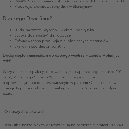
Ramka:
Sprzedawana osobno (dostępna w dębie, czerni i bieli)
Produkcja:
Zrównoważony druk w Skandynawii
Dlaczego Dear Sam?
30 dni na zwrot - wypróbuj w domu bez ryzyka
Szybka dostawa 2-4 dni robocze
Zrównoważona produkcja z ekologicznych materiałów
Skandynawski design od 2016
Dodaj ciepło i minimalizm do swojego wnętrza – zamów Mohisi już
dziś!
Wszystkie nasze plakaty drukowane są na papierze o gramaturze 240
g/m², Multidesign Smooth White Paper – wysokiej jakości
niepowlekanym papierze wytwarzanym w papierni Clairefontaine we
Francji. Papier ma jakość archiwalną, tzn. nie żółknie wraz z upływem
czasu.
O naszych plakatach
Wszystkie nasze plakaty drukowane są na papierze o gramaturze 240